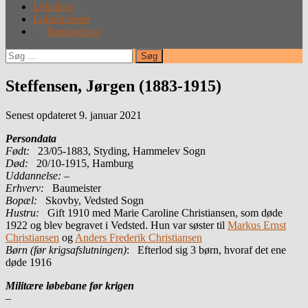
Leksikon
Lokalhistorie
Introduction
Søg
efter:
Steffensen, Jørgen (1883-1915)
Senest opdateret 9. januar 2021
Persondata
Født:
23/05-1883, Styding, Hammelev Sogn
Død:
20/10-1915, Hamburg
Uddannelse:
–
Erhverv:
Baumeister
Bopæl:
Skovby, Vedsted Sogn
Hustru:
Gift 1910 med Marie Caroline Christiansen, som døde
1922 og blev begravet i Vedsted. Hun var søster til
Markus Ernst
Christiansen
og
Anders Frederik Christiansen
Børn (før krigsafslutningen)
: Efterlod sig 3 børn, hvoraf det ene
døde 1916
Militære løbebane før krigen
–