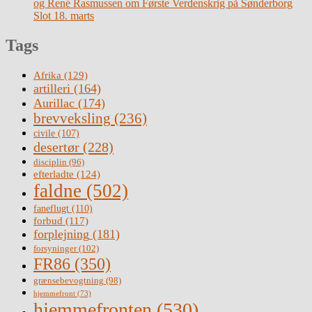
og René Rasmussen om Første Verdenskrig på Sønderborg
Slot 18. marts
Tags
Afrika
(129)
artilleri
(164)
Aurillac
(174)
brevveksling
(236)
civile
(107)
desertør
(228)
disciplin
(96)
efterladte
(124)
faldne
(502)
faneflugt
(110)
forbud
(117)
forplejning
(181)
forsyninger
(102)
FR86
(350)
grænsebevogtning
(98)
hjemmefront
(73)
hjemmefronten
(530)