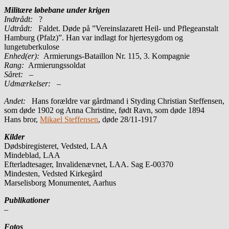
Militære løbebane under krigen
Indtrådt:
?
Udtrådt:
Faldet. Døde på ”Vereinslazarett Heil- und Pflegeanstalt
Hamburg (Pfalz)”. Han var indlagt for hjertesygdom og
lungetuberkulose
Enhed(er):
Armierungs-Bataillon Nr. 115, 3. Kompagnie
Rang:
Armierungssoldat
Såret:
–
Udmærkelser: –
Andet:
Hans forældre var gårdmand i Styding Christian Steffensen,
som døde 1902 og Anna Christine, født Ravn, som døde 1894
Hans bror,
Mikael Steffensen
, døde 28/11-1917
Kilder
Dødsbiregisteret, Vedsted, LAA
Mindeblad, LAA
Efterladtesager, Invalidenævnet, LAA. Sag E-00370
Mindesten, Vedsted Kirkegård
Marselisborg Monumentet, Aarhus
Publikationer
–
Fotos