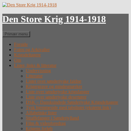
Hop
til
indhold
Den Store Krig 1914-1918
Søg
Primær menu
Forside
Fotos og Arkivalier
Krigsdeltagere
Om
Lister, links & litteratur
Undervisning
Litteratur
Lister over sønderjyske faldne
Krigergrave og mindesmærker
Liste over sønderjyske krigsfanger
Liste over sønderjyske desertører
DSK – Dansksindede Sønderjyske Krigsdeltagere
Tysk hjemmeside med tabslister (eksternt link)
Alfabetiske lister
Straffefanger i Sønderjylland
Film & videoforedrag
Krigens forløb