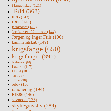
i fangenskab
(121)
IR84
(368)
IR85
(143)
IR86
(149)
jernkorset
(145)
Jernkorset af 2. klasse
(144)
Jørgen og Inger Friis
(190)
kammeratskab
(149)
krigsfange
(650)
krigsfanger
(396)
landsmænd
(90)
Lazaret
(117)
LIR84
(103)
luftkrig
(76)
officer
(98)
orlov
(136)
rationering
(194)
RIR86
(146)
savnede
(175)
skyttegravsliv
(289)