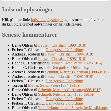
Indsend oplysninger
Klik på dette link:
Indsend oplysninger
og læs mere om , hvordan
du kan bidrage med oplysninger om krigsdeltagere.
Seneste kommentarer
Bente Ohlsen
til
Lausen, Christian (1898-1918)
Preben T. Clausen
til
Den gotiske Udfordring
Andreas Jacobsen
til
Lausen, Christian (1898-1918)
Bente Ohlsen
til
Lausen, Christian (1898-1918)
Hanne C. Christensen
til
Møller, Søren Peter (1894-1915)
Hanne C. Christensen
til
Den gotiske Udfordring
Andreas Jacobsen
til
Schmidt, Marinus Christian (1886-1915)
Andreas Jacobsen
til
Lausen, Christian (1898-1918)
Preben T. Clausen
til
Den gotiske Udfordring
Torben
til
Møller, Søren Peter (1894-1915)
Bente Ohlsen
til
Schmidt, Marinus Christian (1886-1915)
Bente Ohlsen
til
Schmidt, Peter Jørgen (1893-1915)
Preben T. Clausen
til
Den gotiske Udfordring
Preben T. Clausen
til
Den gotiske Udfordring
Bente Ohlsen
til
Fortællekoncert med Slesvigske Musikkorps