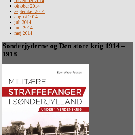
november 2014
oktober 2014
september 2014
august 2014
juli 2014
juni 2014
maj 2014
Sønderjyderne og Den store krig 1914 –
1918