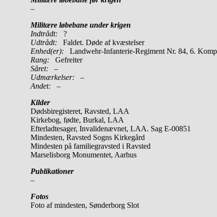
–
Militære løbebane under krigen
Indtrådt:
?
Udtrådt:
Faldet. Døde af kvæstelser
Enhed(er):
Landwehr-Infanterie-Regiment Nr. 84, 6. Komp
Rang:
Gefreiter
Såret:
–
Udmærkelser: –
Andet:
–
Kilder
Dødsbiregisteret, Ravsted, LAA
Kirkebog, fødte, Burkal, LAA
Efterladtesager, Invalidenævnet, LAA. Sag E-00851
Mindesten, Ravsted Sogns Kirkegård
Mindesten på familiegravsted i Ravsted
Marselisborg Monumentet, Aarhus
Publikationer
–
Fotos
Foto af mindesten, Sønderborg Slot