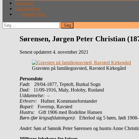
Leksikon
Lokalhistorie
Introduction
Søg
efter:
Sørensen, Jørgen Peter Christian (18
Senest opdateret 4. november 2021
Gravsten på familiegravsted, Ravsted Kirkegård
Persondata
Født:
29/04-1877, Teptoft, Burkal Sogn
Død:
11/09-1916, Maly, Holoby, Rusland
Uddannelse:
–
Erhverv:
Hufner. Kommuneforstander
Bopæl:
Foverup, Ravsted
Hustru:
Gift 1906 med Bodeline Hansen
Børn (før krigsafslutningen)
: Efterlod sig 5 børn, født 1908
Andet
: Søn af Sønnik Peter Sørensen og hustru Anne Christin
Militære løbebane før krigen