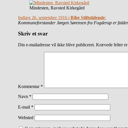
Mindesten, Ravsted Kirkegård
Indlæg 26. september 1916 i
Ribe Stiftstidende
:
Kommuneforstander Jørgen Sørensen fra Fogderup er falden 
Skriv et svar
Din e-mailadresse vil ikke blive publiceret.
Krævede felter e
Kommentar
*
Navn
*
E-mail
*
Websted