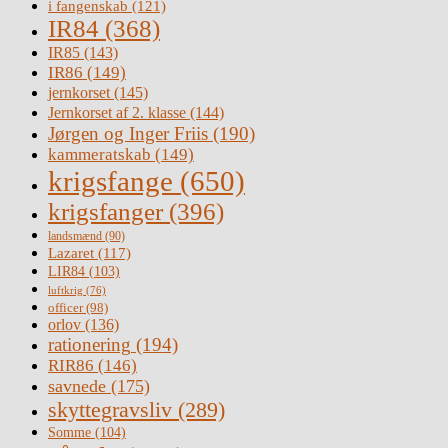
i fangenskab
(121)
IR84
(368)
IR85
(143)
IR86
(149)
jernkorset
(145)
Jernkorset af 2. klasse
(144)
Jørgen og Inger Friis
(190)
kammeratskab
(149)
krigsfange
(650)
krigsfanger
(396)
landsmænd
(90)
Lazaret
(117)
LIR84
(103)
luftkrig
(76)
officer
(98)
orlov
(136)
rationering
(194)
RIR86
(146)
savnede
(175)
skyttegravsliv
(289)
Somme
(104)