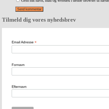
Gem mit navn, mail og websted i denne browser til næst
Tilmeld dig vores nyhedsbrev
*
Email Adresse
Fornavn
Efternavn