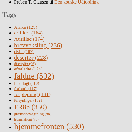
Preben T. Clausen
til
Den gotiske Udfordring
Tags
Afrika
(129)
artilleri
(164)
Aurillac
(174)
brevveksling
(236)
civile
(107)
desertør
(228)
disciplin
(96)
efterladte
(124)
faldne
(502)
faneflugt
(110)
forbud
(117)
forplejning
(181)
forsyninger
(102)
FR86
(350)
grænsebevogtning
(98)
hjemmefront
(73)
hjemmefronten
(530)