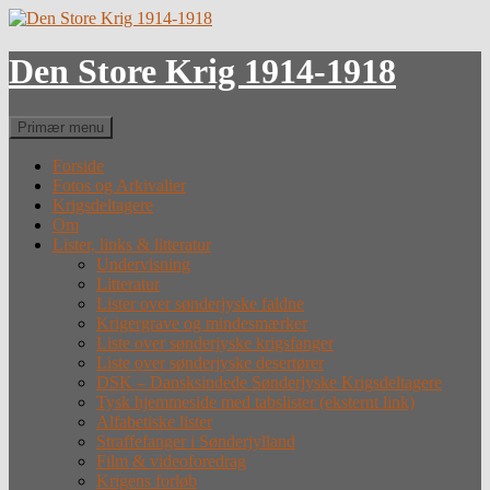
Hop
til
indhold
Den Store Krig 1914-1918
Søg
Primær menu
Forside
Fotos og Arkivalier
Krigsdeltagere
Om
Lister, links & litteratur
Undervisning
Litteratur
Lister over sønderjyske faldne
Krigergrave og mindesmærker
Liste over sønderjyske krigsfanger
Liste over sønderjyske desertører
DSK – Dansksindede Sønderjyske Krigsdeltagere
Tysk hjemmeside med tabslister (eksternt link)
Alfabetiske lister
Straffefanger i Sønderjylland
Film & videoforedrag
Krigens forløb