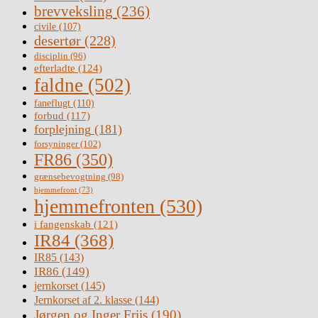
brevveksling
(236)
civile
(107)
desertør
(228)
disciplin
(96)
efterladte
(124)
faldne
(502)
faneflugt
(110)
forbud
(117)
forplejning
(181)
forsyninger
(102)
FR86
(350)
grænsebevogtning
(98)
hjemmefront
(73)
hjemmefronten
(530)
i fangenskab
(121)
IR84
(368)
IR85
(143)
IR86
(149)
jernkorset
(145)
Jernkorset af 2. klasse
(144)
Jørgen og Inger Friis
(190)