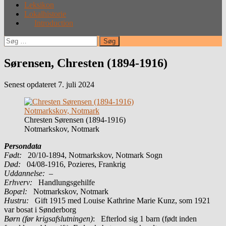
Leksikon
Lokalhistorie
Introduction
Søg
efter:
Sørensen, Chresten (1894-1916)
Senest opdateret 7. juli 2024
Chresten Sørensen (1894-1916)
Notmarkskov, Notmark
Persondata
Født:
20/10-1894, Notmarkskov, Notmark Sogn
Død:
04/08-1916, Pozieres, Frankrig
Uddannelse:
–
Erhverv:
Handlungsgehilfe
Bopæl:
Notmarkskov, Notmark
Hustru:
Gift 1915 med Louise Kathrine Marie Kunz, som 1921
var bosat i Sønderborg
Børn (før krigsafslutningen)
: Efterlod sig 1 barn (født inden