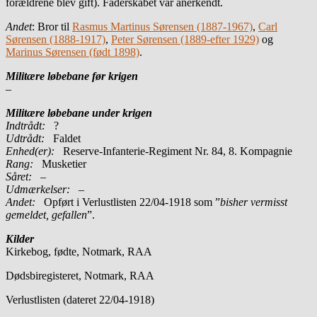
forældrene blev gift). Faderskabet var anerkendt.
Andet
: Bror til
Rasmus Martinus Sørensen (1887-1967)
,
Carl
Sørensen (1888-1917)
,
Peter Sørensen (1889-efter 1929)
og
Marinus Sørensen (født 1898)
.
Militære løbebane før krigen
–
Militære løbebane under krigen
Indtrådt:
?
Udtrådt:
Faldet
Enhed(er):
Reserve-Infanterie-Regiment Nr. 84, 8. Kompagnie
Rang:
Musketier
Såret:
–
Udmærkelser: –
Andet:
Opført i Verlustlisten 22/04-1918 som ”
bisher vermisst
gemeldet, gefallen
”.
Kilder
Kirkebog, fødte, Notmark, RAA
Dødsbiregisteret, Notmark, RAA
Verlustlisten (dateret 22/04-1918)