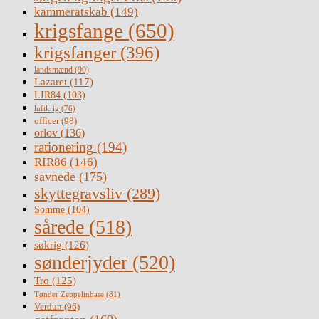
kammeratskab
(149)
krigsfange
(650)
krigsfanger
(396)
landsmænd
(90)
Lazaret
(117)
LIR84
(103)
luftkrig
(76)
officer
(98)
orlov
(136)
rationering
(194)
RIR86
(146)
savnede
(175)
skyttegravsliv
(289)
Somme
(104)
sårede
(518)
søkrig
(126)
sønderjyder
(520)
Tro
(125)
Tønder Zeppelinbase
(81)
Verdun
(96)