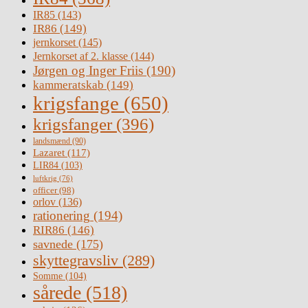
IR85
(143)
IR86
(149)
jernkorset
(145)
Jernkorset af 2. klasse
(144)
Jørgen og Inger Friis
(190)
kammeratskab
(149)
krigsfange
(650)
krigsfanger
(396)
landsmænd
(90)
Lazaret
(117)
LIR84
(103)
luftkrig
(76)
officer
(98)
orlov
(136)
rationering
(194)
RIR86
(146)
savnede
(175)
skyttegravsliv
(289)
Somme
(104)
sårede
(518)