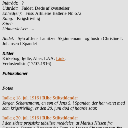
Indtrådt:
?
Udtrådt:
Faldet. Døde af kvæstelser
Enhed(er):
Fuss-Artillerie-Batterie Nr. 672
Rang:
Krigsfrivillig
Såret:
–
Udmærkelser: –
Andet:
Søn af Jens Lauritzen Skjønnemann og hustru Christine f.
Johansen i Spandet
Kilder
Kirkebog, fødte, Aller, LAA.
Link
.
Verlustenliste (17/07-1916)
Publikationer
–
Fotos
Indlæg 18. juli 1916 i
Ribe Stiftstidende
:
Jørgen Schønemann, en søn af Jens S. i Spandet, der har været med
som krigsfrivillig, er den 20. juni død af haarde saar.
Indlæg 20. juli 1916 i
Ribe Stiftstidende
:
I den sidste prøjsiske tabsliste meddeles, at Marius Nissen fra