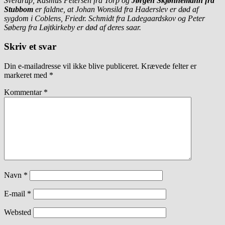
Sverdrup, Rasmus Petersen fra Torp og
Jørgen Skjønnemann fra
Stubbom
er faldne, at Johan Wonsild fra Haderslev er død af
sygdom i Coblens, Friedr. Schmidt fra Ladegaardskov og Peter
Søberg fra Løjtkirkeby er død af deres saar.
Skriv et svar
Din e-mailadresse vil ikke blive publiceret.
Krævede felter er
markeret med
*
Kommentar
*
Navn
*
E-mail
*
Websted