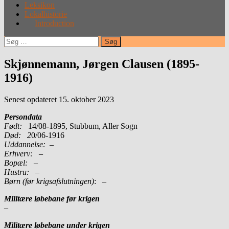
Leksikon
Lokalhistorie
Introduction
Søg
efter:
Skjønnemann, Jørgen Clausen (1895-
1916)
Senest opdateret 15. oktober 2023
Persondata
Født:
14/08-1895, Stubbum, Aller Sogn
Død: 2
0/06-1916
Uddannelse:
–
Erhverv: –
Bopæl:
–
Hustru:
–
Børn (før krigsafslutningen)
: –
Militære løbebane før krigen
–
Militære løbebane under krigen