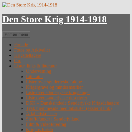
Hop
til
indhold
Den Store Krig 1914-1918
Søg
Primær menu
Forside
Fotos og Arkivalier
Krigsdeltagere
Om
Lister, links & litteratur
Undervisning
Litteratur
Lister over sønderjyske faldne
Krigergrave og mindesmærker
Liste over sønderjyske krigsfanger
Liste over sønderjyske desertører
DSK – Dansksindede Sønderjyske Krigsdeltagere
Tysk hjemmeside med tabslister (eksternt link)
Alfabetiske lister
Straffefanger i Sønderjylland
Film & videoforedrag
Krigens forløb