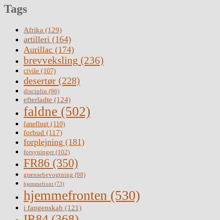
Tags
Afrika
(129)
artilleri
(164)
Aurillac
(174)
brevveksling
(236)
civile
(107)
desertør
(228)
disciplin
(96)
efterladte
(124)
faldne
(502)
faneflugt
(110)
forbud
(117)
forplejning
(181)
forsyninger
(102)
FR86
(350)
grænsebevogtning
(98)
hjemmefront
(73)
hjemmefronten
(530)
i fangenskab
(121)
IR84
(368)