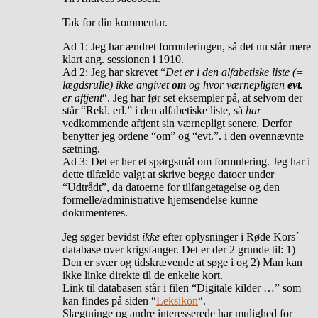
Tak for din kommentar.
Ad 1: Jeg har ændret formuleringen, så det nu står mere
klart ang. sessionen i 1910.
Ad 2: Jeg har skrevet “
Det er i den alfabetiske liste (=
lægdsrulle) ikke angivet
om
og hvor værnepligten
evt.
er aftjent
“. Jeg har før set eksempler på, at selvom der
står “Rekl. erl.” i den alfabetiske liste, så
har
vedkommende aftjent sin værnepligt senere. Derfor
benytter jeg ordene “om” og “evt.”. i den ovennævnte
sætning.
Ad 3: Det er her et spørgsmål om formulering. Jeg har i
dette tilfælde valgt at skrive begge datoer under
“Udtrådt”, da datoerne for tilfangetagelse og den
formelle/administrative hjemsendelse kunne
dokumenteres.
Jeg søger bevidst
ikke
efter oplysninger i Røde Kors´
database over krigsfanger. Det er der 2 grunde til: 1)
Den er svær og tidskrævende at søge i og 2) Man kan
ikke linke direkte til de enkelte kort.
Link til databasen står i filen “Digitale kilder …” som
kan findes på siden “
Leksikon
“.
Slægtninge og andre interesserede har mulighed for