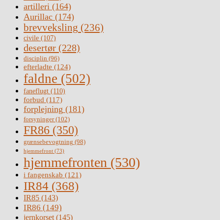
artilleri
(164)
Aurillac
(174)
brevveksling
(236)
civile
(107)
desertør
(228)
disciplin
(96)
efterladte
(124)
faldne
(502)
faneflugt
(110)
forbud
(117)
forplejning
(181)
forsyninger
(102)
FR86
(350)
grænsebevogtning
(98)
hjemmefront
(73)
hjemmefronten
(530)
i fangenskab
(121)
IR84
(368)
IR85
(143)
IR86
(149)
jernkorset
(145)