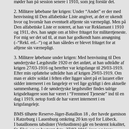
møder han på session senere i 1910, som jeg forstår det.
2. Militære løbebane før krigen: Under “Andet” er der med
henvisning til Den alfabetiske Liste angivet, at det er ukendt
hvor og hvornår han eventuelt aftjente sin værnepligt. Men på
Den alfabetiske Liste er noteret, at han var Reklamant i 1910
og 1911, dvs. han søgte om at blive fritaget for militærtjeneste.
For mig ser det ud til, at man har godkendt hans ansøgning
(–“Rekl. erl.–“) og at han således er blevet fritaget for at
aftjene sin værnepligt.
3. Militære løbebane under krigen: Med henvisning til Den
sønderjyske Lægdsrulle 1920 er det anført, at han udtrådte af
krigen 27/03-1916 og herefter var krigsfange til 29/03-1919.
Efter min opfattelse udtrådte han af krigen 29/03-1919. Om
man er aktiv soldat i felten eller ligger såret på et lazaret eller
sidder interneret i en fangelejr er vel lige gyldigt i den aktuelle
sammenhæng. I de sønderjyske lægdsruller findes talrige
krigsdeltagere som har været i “Fremmed Tjeneste” ind til en
dag i 1919, netop fordi de har været interneret i en
krigsfangelejr.
BMS tilhørte Reserve-Jäger-Bataillon 18 , der havde garnison
i Ratzeburg i Lauenburg omkring 20 km syd for Lübeck.
I bataillonens tabslister (Verlustlisten) går en bestemt lokalitet,