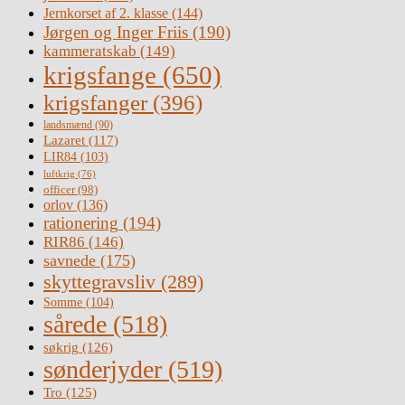
Jernkorset af 2. klasse
(144)
Jørgen og Inger Friis
(190)
kammeratskab
(149)
krigsfange
(650)
krigsfanger
(396)
landsmænd
(90)
Lazaret
(117)
LIR84
(103)
luftkrig
(76)
officer
(98)
orlov
(136)
rationering
(194)
RIR86
(146)
savnede
(175)
skyttegravsliv
(289)
Somme
(104)
sårede
(518)
søkrig
(126)
sønderjyder
(519)
Tro
(125)