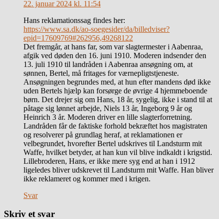
22. januar 2024 kl. 11:54
Hans reklamationssag findes her:
https://www.sa.dk/ao-soegesider/da/billedviser?
epid=17609769#262956,49268122
Det fremgår, at hans far, som var slagtermester i Aabenraa,
afgik ved døden den 16. juni 1910. Moderen indsender den
13. juli 1910 til landråden i Aabenraa ansøgning om, at
sønnen, Bertel, må fritages for værnepligtstjeneste.
Ansøgningen begrundes med, at hun efter mandens død ikke
uden Bertels hjælp kan forsørge de øvrige 4 hjemmeboende
børn. Det drejer sig om Hans, 18 år, sygelig, ikke i stand til at
påtage sig lønnet arbejde, Niels 13 år, Ingeborg 9 år og
Heinrich 3 år. Moderen driver en lille slagterforretning.
Landråden får de faktiske forhold bekræftet hos magistraten
og resolverer på grundlag heraf, at reklamationen er
velbegrundet, hvorefter Bertel udskrives til Landsturm mit
Waffe, hvilket betyder, at han kun vil blive indkaldt i krigstid.
Lillebroderen, Hans, er ikke mere syg end at han i 1912
ligeledes bliver udskrevet til Landsturm mit Waffe. Han bliver
ikke reklameret og kommer med i krigen.
Svar
Skriv et svar