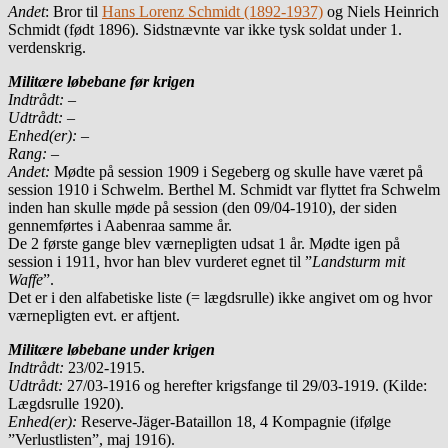
Andet
: Bror til
Hans Lorenz Schmidt (1892-1937)
og Niels Heinrich
Schmidt (født 1896). Sidstnævnte var ikke tysk soldat under 1.
verdenskrig.
Militære løbebane før krigen
Indtrådt:
–
Udtrådt:
–
Enhed(er):
–
Rang:
–
Andet:
Mødte på session 1909 i Segeberg og skulle have været på
session 1910 i Schwelm. Berthel M. Schmidt var flyttet fra Schwelm
inden han skulle møde på session (den 09/04-1910), der siden
gennemførtes i Aabenraa samme år.
De 2 første gange blev værnepligten udsat 1 år. Mødte igen på
session i 1911, hvor han blev vurderet egnet til ”
Landsturm mit
Waffe
”.
Det er i den alfabetiske liste (= lægdsrulle) ikke angivet om og hvor
værnepligten evt. er aftjent.
Militære løbebane under krigen
Indtrådt:
23/02-1915.
Udtrådt:
27/03-1916 og herefter krigsfange til 29/03-1919. (Kilde:
Lægdsrulle 1920).
Enhed(er):
Reserve-Jäger-Bataillon 18, 4 Kompagnie (ifølge
”Verlustlisten”, maj 1916).