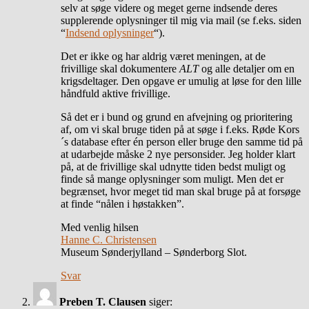
selv at søge videre og meget gerne indsende deres
supplerende oplysninger til mig via mail (se f.eks. siden
“
Indsend oplysninger
“).
Det er ikke og har aldrig været meningen, at de
frivillige skal dokumentere
ALT
og alle detaljer om en
krigsdeltager. Den opgave er umulig at løse for den lille
håndfuld aktive frivillige.
Så det er i bund og grund en afvejning og prioritering
af, om vi skal bruge tiden på at søge i f.eks. Røde Kors
´s database efter én person eller bruge den samme tid på
at udarbejde måske 2 nye personsider. Jeg holder klart
på, at de frivillige skal udnytte tiden bedst muligt og
finde så mange oplysninger som muligt. Men det er
begrænset, hvor meget tid man skal bruge på at forsøge
at finde “nålen i høstakken”.
Med venlig hilsen
Hanne C. Christensen
Museum Sønderjylland – Sønderborg Slot.
Svar
Preben T. Clausen
siger: