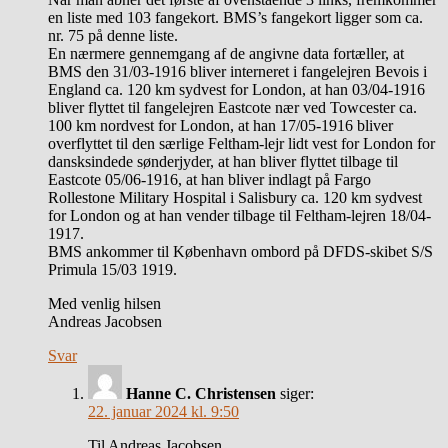
en liste med 103 fangekort. BMS’s fangekort ligger som ca.
nr. 75 på denne liste.
En nærmere gennemgang af de angivne data fortæller, at
BMS den 31/03-1916 bliver interneret i fangelejren Bevois i
England ca. 120 km sydvest for London, at han 03/04-1916
bliver flyttet til fangelejren Eastcote nær ved Towcester ca.
100 km nordvest for London, at han 17/05-1916 bliver
overflyttet til den særlige Feltham-lejr lidt vest for London for
dansksindede sønderjyder, at han bliver flyttet tilbage til
Eastcote 05/06-1916, at han bliver indlagt på Fargo
Rollestone Military Hospital i Salisbury ca. 120 km sydvest
for London og at han vender tilbage til Feltham-lejren 18/04-
1917.
BMS ankommer til København ombord på DFDS-skibet S/S
Primula 15/03 1919.
Med venlig hilsen
Andreas Jacobsen
Svar
Hanne C. Christensen
siger:
22. januar 2024 kl. 9:50
Til Andreas Jacobsen.