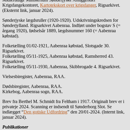
Krigsfangekontoret,
Kartotekskort over krigsfanger
, Rigsarkivet.
(Eksternt link, januar 2024).
Sønderjyske lægdsruller (1920-1920). Udskrivningskredsen for
Sønderjylland. Rigsarkivet Aabenraa. Indført under bogstav S (=
årgang 1920), fødselsår 1889, lægdsnummer 160 (= Aabenraa
købstad).
Folketælling 01/02-1921, Aabenraa købstad, Slotsgade 30.
Rigsarkivet.
Folketælling 05/11-1925, Aabenraa købstad, Ramsherred 43.
Rigsarkivet.
Folketælling 05/11-1930, Aabenraa, Skibbrogade 4. Rigsarkivet.
Vielsesbiregister, Aabenraa, RAA.
Dødsbiregister, Aabenraa, RAA.
Kirkebog, Aabenraa sogn, RAA.
Brev fra Berthel M. Schmidt fra Feltham i 1917. Originalt brev er i
privateje 2024. Scanning er indsendt til Sønderborg Slot. Se
indlægget “
Den gotiske Udfordring
” den 20/01-2024. (Internt link,
januar 2024).
Publikationer