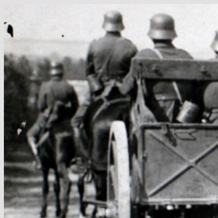
Hop
til
indhold