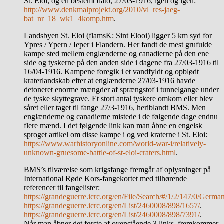
St. Eloi, og en bestemt dato, 27/03-1916, igen og igen:
http://www.denkmalprojekt.org/2010/vl_res-jaeg-
bat_nr_18_wk1_4komp.htm
.
Landsbyen St. Eloi (flamsK: Sint Elooi) ligger 5 km syd for
Ypres / Ypern / Ieper i Flandern. Her fandt de mest grufulde
kampe sted mellem englænderne og canadierne på den ene
side og tyskerne på den anden side i dagene fra 27/03-1916 til
16/04-1916. Kampene foregik i et vandfyldt og opblødt
kraterlandskab efter at englænderne 27/03-1916 havde
detoneret enorme mængder af sprængstof i tunnelgange under
de tyske skyttegrave. Et stort antal tyskere omkom eller blev
såret eller taget til fange 27/3-1916, heriblandt BMS. Men
englænderne og canadierne mistede i de følgende dage endnu
flere mænd. I det følgende link kan man åbne en engelsk
sproget artikel om disse kampe i og ved kraterne i St. Eloi:
https://www.warhistoryonline.com/world-war-i/relatively-
unknown-gruesome-battle-of-st-eloi-craters.html
.
BMS’s tilværelse som krigsfange fremgår af oplysninger på
International Røde Kors-fangekortet med tilhørende
referencer til fangelister:
https://grandeguerre.icrc.org/en/File/Search/#/1/2/147/0/Germ
https://grandeguerre.icrc.org/en/List/2460008/898/1657/
.
https://grandeguerre.icrc.org/en/List/2460008/898/7391/
.
Når man åbner det første af ovenstående 3 links, fremkommer