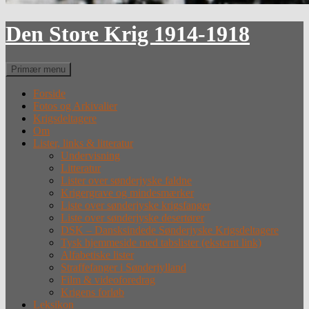
Den Store Krig 1914-1918
Søg
Primær menu
Forside
Fotos og Arkivalier
Krigsdeltagere
Om
Lister, links & litteratur
Undervisning
Litteratur
Lister over sønderjyske faldne
Krigergrave og mindesmærker
Liste over sønderjyske krigsfanger
Liste over sønderjyske desertører
DSK – Dansksindede Sønderjyske Krigsdeltagere
Tysk hjemmeside med tabslister (eksternt link)
Alfabetiske lister
Straffefanger i Sønderjylland
Film & videoforedrag
Krigens forløb
Leksikon