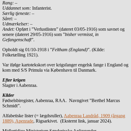
Rang:
–
Uddannet som:
Infanterist.
Særlig tjeneste:
–
Såret:
–
Udmærkelser: –
Andet:
Opført i ”Verlustlisten” (dateret 03/05-1916) som savnet og
senere (dateret 29/05-1916) som ”
bisher vermisst, in
Gefangenschaft
”.
Opholdt sig 01/10-1918 i ”
Feltham (England)
”. (Kilde:
Folketælling 1921).
Var ifølge kartotekskort over krigsfanger engelsk fange i England og
kom med S/S Primula via København til Danmark.
Efter krigen
Slagter i Aabenraa.
Kilder
Fødselsbiregister, Aabenraa, RAA. Navngivet ”Berthel Marcus
Schmidt”.
Alfabetiske lister (= lægdsruller),
Aabenraa Landråd, 1909 (årgang
1889), Apenrade
, Rigsarkivet. (Eksternt link, januar 2024).
Midlertidige Ministerium Sønderjyske Anliggender