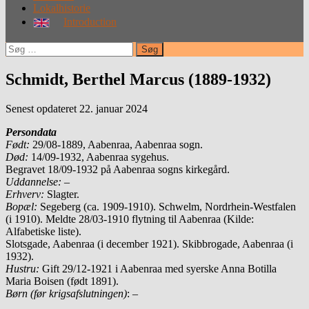
Lokalhistorie
Introduction
Søg
efter:
Schmidt, Berthel Marcus (1889-1932)
Senest opdateret 22. januar 2024
Persondata
Født
:
29/08-1889, Aabenraa, Aabenraa sogn.
Død:
14/09-1932, Aabenraa sygehus.
Begravet 18/09-1932 på Aabenraa sogns kirkegård.
Uddannelse:
–
Erhverv:
Slagter.
Bopæl:
Segeberg (ca. 1909-1910). Schwelm, Nordrhein-Westfalen
(i 1910). Meldte 28/03-1910 flytning til Aabenraa (Kilde:
Alfabetiske liste).
Slotsgade, Aabenraa (i december 1921). Skibbrogade, Aabenraa (i
1932).
Hustru:
Gift 29/12-1921 i Aabenraa med syerske Anna Botilla
Maria Boisen (født 1891).
Børn (før krigsafslutningen)
: –