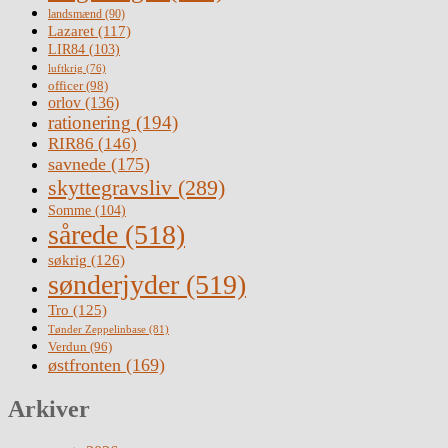
landsmænd
(90)
Lazaret
(117)
LIR84
(103)
luftkrig
(76)
officer
(98)
orlov
(136)
rationering
(194)
RIR86
(146)
savnede
(175)
skyttegravsliv
(289)
Somme
(104)
sårede
(518)
søkrig
(126)
sønderjyder
(519)
Tro
(125)
Tønder Zeppelinbase
(81)
Verdun
(96)
østfronten
(169)
Arkiver