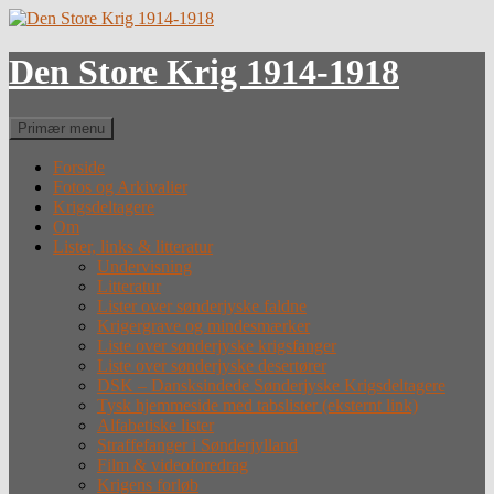
Hop
til
indhold
Den Store Krig 1914-1918
Søg
Primær menu
Forside
Fotos og Arkivalier
Krigsdeltagere
Om
Lister, links & litteratur
Undervisning
Litteratur
Lister over sønderjyske faldne
Krigergrave og mindesmærker
Liste over sønderjyske krigsfanger
Liste over sønderjyske desertører
DSK – Dansksindede Sønderjyske Krigsdeltagere
Tysk hjemmeside med tabslister (eksternt link)
Alfabetiske lister
Straffefanger i Sønderjylland
Film & videoforedrag
Krigens forløb