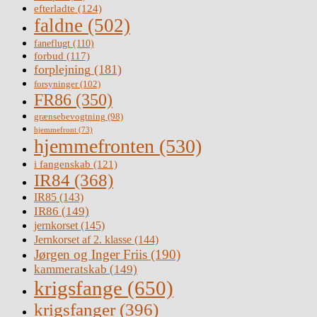
efterladte
(124)
faldne
(502)
faneflugt
(110)
forbud
(117)
forplejning
(181)
forsyninger
(102)
FR86
(350)
grænsebevogtning
(98)
hjemmefront
(73)
hjemmefronten
(530)
i fangenskab
(121)
IR84
(368)
IR85
(143)
IR86
(149)
jernkorset
(145)
Jernkorset af 2. klasse
(144)
Jørgen og Inger Friis
(190)
kammeratskab
(149)
krigsfange
(650)
krigsfanger
(396)