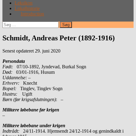
Leksikon
Lokalhistorie
Introduction
Søg
efter:
Schmidt, Andreas Peter (1892-1916)
Senest opdateret 29. juni 2020
Persondata
Født:
07/10-1892, Jyndevad, Burkal Sogn
Død:
03/01-1916, Husum
Uddannelse:
–
Erhverv:
Knecht
Bopæl:
Tinglev, Tinglev Sogn
Hustru:
Ugift
Børn (før krigsafslutningen)
: –
Militære løbebane før krigen
–
Militære løbebane under krigen
Indtrådt:
24/11-1914. Hjemsendt 24/12-1914 og genindkaldt i