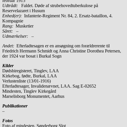
februar 1915
Udtrådt:
Faldet. Døde af strubehovedtuberkulose på
Reservelazaret i Husum
Enhed(er):
Infanterie-Regiment Nr. 84, 2. Ersatz-bataillon, 4.
Kompagnie
Rang:
Musketier
Såret:
–
Udmærkelser: –
Andet:
Efterladtesagen er en ansøgning om forældrerente til
Friedrich Hermann Schmidt og Anna Christine Dorothea Petersen,
der 1924 var bosat i Burkal Sogn
Kilder
Dødsbiregisteret, Tinglev, LAA
Kirkebog, fødte, Burkal, LAA
Verlustenliste (13/01-1916)
Efterladtesager, Invalidenævnet, LAA. Sag E-02652
Mindesten, Tinglev Kirkegård
Marselisborg Monumentet, Aarhus
Publikationer
–
Fotos
Foto af mindesten, Sønderborg Slot