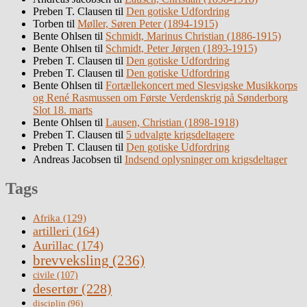
Preben T. Clausen
til
Den gotiske Udfordring
Torben
til
Møller, Søren Peter (1894-1915)
Bente Ohlsen
til
Schmidt, Marinus Christian (1886-1915)
Bente Ohlsen
til
Schmidt, Peter Jørgen (1893-1915)
Preben T. Clausen
til
Den gotiske Udfordring
Preben T. Clausen
til
Den gotiske Udfordring
Bente Ohlsen
til
Fortællekoncert med Slesvigske Musikkorps
og René Rasmussen om Første Verdenskrig på Sønderborg
Slot 18. marts
Bente Ohlsen
til
Lausen, Christian (1898-1918)
Preben T. Clausen
til
5 udvalgte krigsdeltagere
Preben T. Clausen
til
Den gotiske Udfordring
Andreas Jacobsen
til
Indsend oplysninger om krigsdeltager
Tags
Afrika
(129)
artilleri
(164)
Aurillac
(174)
brevveksling
(236)
civile
(107)
desertør
(228)
disciplin
(96)