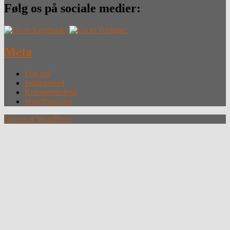
Følg os på sociale medier:
Meta
Log ind
Indlægsfeed
Kommentarfeed
WordPress.org
Drevet af WordPress