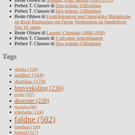
Bente Ohlsen
til
Schmidt, Peter Jørgen (1893-1915)
Preben T. Clausen
til
Den gotiske Udfordring
Preben T. Clausen
til
Den gotiske Udfordring
Bente Ohlsen
til
Fortællekoncert med Slesvigske Musikkorps
og René Rasmussen om Første Verdenskrig på Sønderborg
Slot 18. marts
Bente Ohlsen
til
Lausen, Christian (1898-1918)
Preben T. Clausen
til
5 udvalgte krigsdeltagere
Preben T. Clausen
til
Den gotiske Udfordring
Tags
Afrika
(129)
artilleri
(164)
Aurillac
(174)
brevveksling
(236)
civile
(107)
desertør
(228)
disciplin
(96)
efterladte
(124)
faldne
(502)
faneflugt
(110)
forbud
(117)