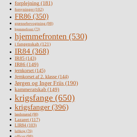
forplejning
(181)
forsyninger
(102)
FR86
(350)
grænsebevogtning
(98)
hjemmefront
(73)
hjemmefronten
(530)
i fangenskab
(121)
IR84
(368)
IR85
(143)
IR86
(149)
jernkorset
(145)
Jernkorset af 2. klasse
(144)
Jørgen og Inger Friis
(190)
kammeratskab
(149)
krigsfange
(650)
krigsfanger
(396)
landsmænd
(90)
Lazaret
(117)
LIR84
(103)
luftkrig
(76)
officer
(98)