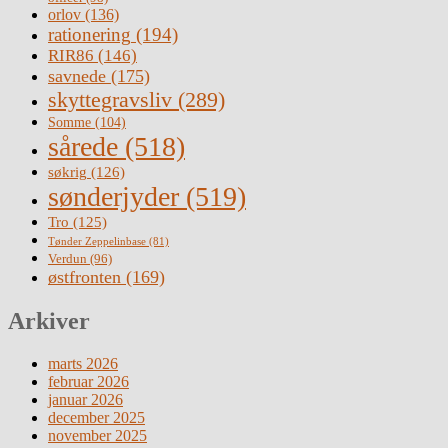
orlov
(136)
rationering
(194)
RIR86
(146)
savnede
(175)
skyttegravsliv
(289)
Somme
(104)
sårede
(518)
søkrig
(126)
sønderjyder
(519)
Tro
(125)
Tønder Zeppelinbase
(81)
Verdun
(96)
østfronten
(169)
Arkiver
marts 2026
februar 2026
januar 2026
december 2025
november 2025