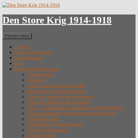
Hop
til
indhold
Den Store Krig 1914-1918
Søg
Primær menu
Forside
Fotos og Arkivalier
Krigsdeltagere
Om
Lister, links & litteratur
Undervisning
Litteratur
Lister over sønderjyske faldne
Krigergrave og mindesmærker
Liste over sønderjyske krigsfanger
Liste over sønderjyske desertører
DSK – Dansksindede Sønderjyske Krigsdeltagere
Tysk hjemmeside med tabslister (eksternt link)
Alfabetiske lister
Straffefanger i Sønderjylland
Film & videoforedrag
Krigens forløb