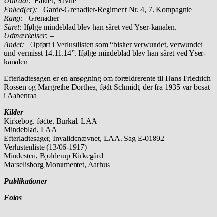
Udtrådt:
Faldet, Savnet
Enhed(er):
Garde-Grenadier-Regiment Nr. 4, 7. Kompagnie
Rang:
Grenadier
Såret:
Ifølge mindeblad blev han såret ved Yser-kanalen.
Udmærkelser: –
Andet:
Opført i Verlustlisten som “bisher verwundet, verwundet
und vermisst 14.11.14”. Ifølge mindeblad blev han såret ved Yser-
kanalen
Efterladtesagen er en ansøgning om forældrerente til Hans Friedrich
Rossen og Margrethe Dorthea, født Schmidt, der fra 1935 var bosat
i Aabenraa
Kilder
Kirkebog, fødte, Burkal, LAA
Mindeblad, LAA
Efterladtesager, Invalidenævnet, LAA. Sag E-01892
Verlustenliste (13/06-1917)
Mindesten, Bjolderup Kirkegård
Marselisborg Monumentet, Aarhus
Publikationer
Fotos