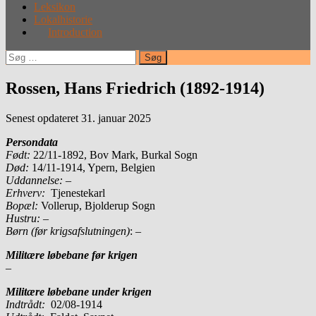
Leksikon
Lokalhistorie
Introduction
Søg
efter:
Rossen, Hans Friedrich (1892-1914)
Senest opdateret 31. januar 2025
Persondata
Født:
22/11-1892, Bov Mark, Burkal Sogn
Død:
14/11-1914, Ypern, Belgien
Uddannelse:
–
Erhverv:
Tjenestekarl
Bopæl:
Vollerup, Bjolderup Sogn
Hustru:
–
Børn (før krigsafslutningen)
: –
Militære løbebane før krigen
–
Militære løbebane under krigen
Indtrådt:
02/08-1914