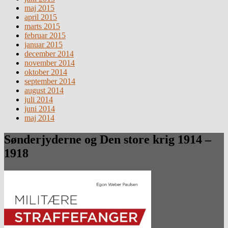
maj 2015
april 2015
marts 2015
februar 2015
januar 2015
december 2014
november 2014
oktober 2014
september 2014
august 2014
juli 2014
juni 2014
maj 2014
Sønderjyderne og Den store krig 1914 –
1918