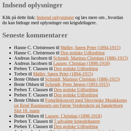
Indsend oplysninger
Klik på dette link:
Indsend oplysninger
og læs mere om , hvordan
du kan bidrage med oplysninger om krigsdeltagere.
Seneste kommentarer
Hanne C. Christensen
til
Møller, Søren Peter (1894-1915)
Hanne C. Christensen
til
Den gotiske Udfordring
Andreas Jacobsen
til
Schmidt, Marinus Christian (1886-1915)
Andreas Jacobsen
til
Lausen, Christian (1898-1918)
Preben T. Clausen
til
Den gotiske Udfordring
Torben
til
Møller, Søren Peter (1894-1915)
Bente Ohlsen
til
Schmidt, Marinus Christian (1886-1915)
Bente Ohlsen
til
Schmidt, Peter Jørgen (1893-1915)
Preben T. Clausen
til
Den gotiske Udfordring
Preben T. Clausen
til
Den gotiske Udfordring
Bente Ohlsen
til
Fortællekoncert med Slesvigske Musikkorps
og René Rasmussen om Første Verdenskrig på Sønderborg
Slot 18. marts
Bente Ohlsen
til
Lausen, Christian (1898-1918)
Preben T. Clausen
til
5 udvalgte krigsdeltagere
Preben T. Clausen
til
Den gotiske Udfordring