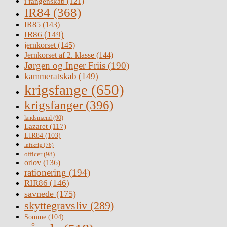
i fangenskab
(121)
IR84
(368)
IR85
(143)
IR86
(149)
jernkorset
(145)
Jernkorset af 2. klasse
(144)
Jørgen og Inger Friis
(190)
kammeratskab
(149)
krigsfange
(650)
krigsfanger
(396)
landsmænd
(90)
Lazaret
(117)
LIR84
(103)
luftkrig
(76)
officer
(98)
orlov
(136)
rationering
(194)
RIR86
(146)
savnede
(175)
skyttegravsliv
(289)
Somme
(104)