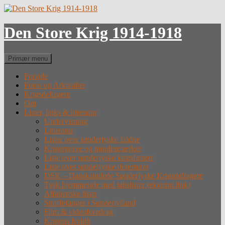
Hop
til
indhold
Den Store Krig 1914-1918
Søg
Primær menu
Forside
Fotos og Arkivalier
Krigsdeltagere
Om
Lister, links & litteratur
Undervisning
Litteratur
Lister over sønderjyske faldne
Krigergrave og mindesmærker
Liste over sønderjyske krigsfanger
Liste over sønderjyske desertører
DSK – Dansksindede Sønderjyske Krigsdeltagere
Tysk hjemmeside med tabslister (eksternt link)
Alfabetiske lister
Straffefanger i Sønderjylland
Film & videoforedrag
Krigens forløb