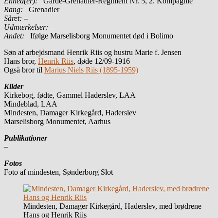
Enhed(er):
Garde-Grenadier-Regiment Nr. 5, 2. Kompagnie
Rang:
Grenadier
Såret:
–
Udmærkelser: –
Andet:
Ifølge Marselisborg Monumentet død i Bolimo
Søn af arbejdsmand Henrik Riis og hustru Marie f. Jensen
Hans bror,
Henrik Riis
, døde 12/09-1916
Også bror til
Marius Niels Riis (1895-1959)
Kilder
Kirkebog, fødte, Gammel Haderslev, LAA
Mindeblad, LAA
Mindesten, Damager Kirkegård, Haderslev
Marselisborg Monumentet, Aarhus
Publikationer
–
Fotos
Foto af mindesten, Sønderborg Slot
Mindesten, Damager Kirkegård, Haderslev, med brødrene
Hans og Henrik Riis