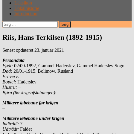
Leksikon
Lokalhistorie
Introduction
Søg
efter:
Riis, Hans Terkilsen (1892-1915)
Senest opdateret 23. januar 2021
Persondata
Født:
02/09-1892, Gammel Haderslev, Gammel Haderslev Sogn
Død:
20/01-1915, Bolimow, Rusland
Erhverv:
–
Bopæl:
Haderslev
Hustru:
–
Børn (før krigsafslutningen)
: –
Militære løbebane før krigen
–
Militære løbebane under krigen
Indtrådt:
?
Udtrådt:
Faldet