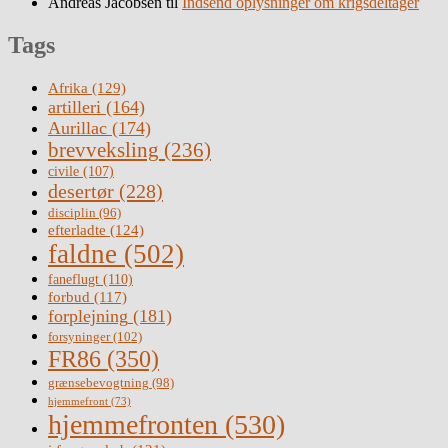
Andreas Jacobsen
til
Indsend oplysninger om krigsdeltager
Tags
Afrika
(129)
artilleri
(164)
Aurillac
(174)
brevveksling
(236)
civile
(107)
desertør
(228)
disciplin
(96)
efterladte
(124)
faldne
(502)
faneflugt
(110)
forbud
(117)
forplejning
(181)
forsyninger
(102)
FR86
(350)
grænsebevogtning
(98)
hjemmefront
(73)
hjemmefronten
(530)