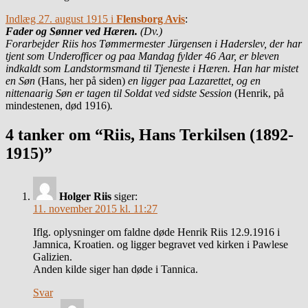
Indlæg 27. august 1915 i
Flensborg Avis
:
Fader og Sønner ved Hæren.
(Dv.)
Forarbejder Riis hos Tømmermester Jürgensen i Haderslev, der har
tjent som Underofficer og paa Mandag fylder 46 Aar, er bleven
indkaldt som Landstormsmand til Tjeneste i Hæren. Han har mistet
en Søn
(Hans, her på siden)
en ligger paa Lazarettet, og en
nittenaarig Søn er tagen til Soldat ved sidste Session
(Henrik, på
mindestenen, død 1916)
.
4 tanker om “Riis, Hans Terkilsen (1892-
1915)”
Holger Riis
siger:
11. november 2015 kl. 11:27
Iflg. oplysninger om faldne døde Henrik Riis 12.9.1916 i
Jamnica, Kroatien. og ligger begravet ved kirken i Pawlese
Galizien.
Anden kilde siger han døde i Tannica.
Svar