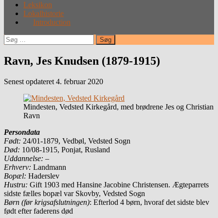
Leksikon
Lokalhistorie
Introduction
Søg
efter:
Ravn, Jes Knudsen (1879-1915)
Senest opdateret 4. februar 2020
Mindesten, Vedsted Kirkegård, med brødrene Jes og Christian
Ravn
Persondata
Født:
24/01-1879, Vedbøl, Vedsted Sogn
Død:
10/08-1915, Ponjat, Rusland
Uddannelse:
–
Erhverv:
Landmann
Bopæl:
Haderslev
Hustru:
Gift 1903 med Hansine Jacobine Christensen. Ægteparrets
sidste fælles bopæl var Skovby, Vedsted Sogn
Børn (før krigsafslutningen)
: Efterlod 4 børn, hvoraf det sidste blev
født efter faderens død