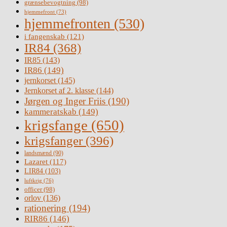
grænsebevogtning
(98)
hjemmefront
(73)
hjemmefronten
(530)
i fangenskab
(121)
IR84
(368)
IR85
(143)
IR86
(149)
jernkorset
(145)
Jernkorset af 2. klasse
(144)
Jørgen og Inger Friis
(190)
kammeratskab
(149)
krigsfange
(650)
krigsfanger
(396)
landsmænd
(90)
Lazaret
(117)
LIR84
(103)
luftkrig
(76)
officer
(98)
orlov
(136)
rationering
(194)
RIR86
(146)