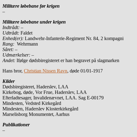
Militære løbebane før krigen
–
Militære løbebane under krigen
Indtrådt:
–
Udtrådt:
Faldet
Enhed(er):
Landwehr-Infanterie-Regiment Nr. 84, 2 kompagni
Rang:
Wehrmann
Såret:
–
Udmærkelser: –
Andet:
Ifølge dødsbiregisteret er han begravet på slagmarken
Hans bror,
Christian Nissen Ravn
, døde 01/01-1917
Kilder
Dødsbiregisteret, Haderslev, LAA
Kirkebog, døde, Vor Frue, Haderslev, LAA
Efterladtesager, Invalidenævnet, LAA. Sag E-00179
Mindesten, Vedsted Kirkegård
Mindesten, Haderslev Klosterkirkegård
Marselisborg Monumentet, Aarhus
Publikationer
–