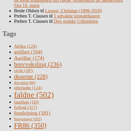
og René Rasmussen om Første Verdenskrig på Sønderborg
Slot 18. marts
Bente Ohlsen
til
Lausen, Christian (1898-1918)
Preben T. Clausen
til
5 udvalgte krigsdeltagere
Preben T. Clausen
til
Den gotiske Udfordring
Tags
Afrika
(129)
artilleri
(164)
Aurillac
(174)
brevveksling
(236)
civile
(107)
desertør
(228)
disciplin
(96)
efterladte
(124)
faldne
(502)
faneflugt
(110)
forbud
(117)
forplejning
(181)
forsyninger
(102)
FR86
(350)