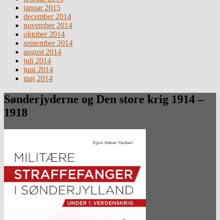
januar 2015
december 2014
november 2014
oktober 2014
september 2014
august 2014
juli 2014
juni 2014
maj 2014
Sønderjyderne og Den store krig 1914 –
1918