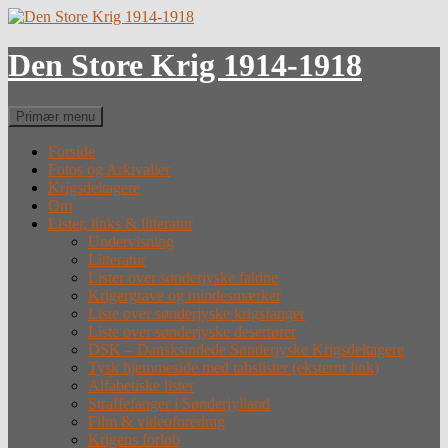
Hop
til
indhold
Den Store Krig 1914-1918
Søg
Primær menu
Forside
Fotos og Arkivalier
Krigsdeltagere
Om
Lister, links & litteratur
Undervisning
Litteratur
Lister over sønderjyske faldne
Krigergrave og mindesmærker
Liste over sønderjyske krigsfanger
Liste over sønderjyske desertører
DSK – Dansksindede Sønderjyske Krigsdeltagere
Tysk hjemmeside med tabslister (eksternt link)
Alfabetiske lister
Straffefanger i Sønderjylland
Film & videoforedrag
Krigens forløb