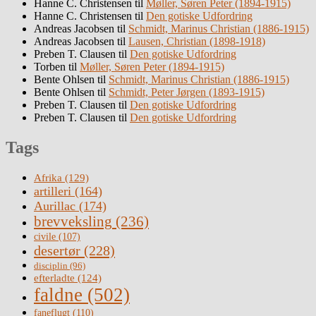
Hanne C. Christensen
til
Møller, Søren Peter (1894-1915)
Hanne C. Christensen
til
Den gotiske Udfordring
Andreas Jacobsen
til
Schmidt, Marinus Christian (1886-1915)
Andreas Jacobsen
til
Lausen, Christian (1898-1918)
Preben T. Clausen
til
Den gotiske Udfordring
Torben
til
Møller, Søren Peter (1894-1915)
Bente Ohlsen
til
Schmidt, Marinus Christian (1886-1915)
Bente Ohlsen
til
Schmidt, Peter Jørgen (1893-1915)
Preben T. Clausen
til
Den gotiske Udfordring
Preben T. Clausen
til
Den gotiske Udfordring
Tags
Afrika
(129)
artilleri
(164)
Aurillac
(174)
brevveksling
(236)
civile
(107)
desertør
(228)
disciplin
(96)
efterladte
(124)
faldne
(502)
faneflugt
(110)