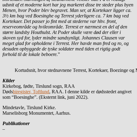
udsnit af et moderne kort har jeg markeret disse tre steder plus byen
Menen, hvor Poder blev begravet. Man ser, at Kortekaer ligger ca.
3½ km bag ved Boesinghe og Terrest yderligere ca. 7 km bag ved
Kortekaer. Det passer jo fint med at stederne var hhv. front,
reserveområde og hvileområde. Terrest er nærmest en del af den
større landsby Houthulst. At Poder skulle være død der eller i
skoven syd for, lyder mindre sandsynligt. Johannes Clausen var
meget glad for opholdene i Terrest. Her havde man fred og ro, og
desuden opbyggede de tyske soldater med tiden et rigtig godt
forhold til de lokale beboere.
”
Kortudsnit, hvor stednavnene Terrest, Kortekaer, Boezinge og 
Kilder
Kirkebog, fødte, Tirslund sogn, RAA
Døds
biregister, Toftlund
, RAA. I denne kilde er dødsstedet angivet
som “Boesinghe”. (Eksternt link, juni 2022).
Mindetavle, Tirslund Kirke.
Marselisborg Monumentet, Aarhus.
Publikationer
–