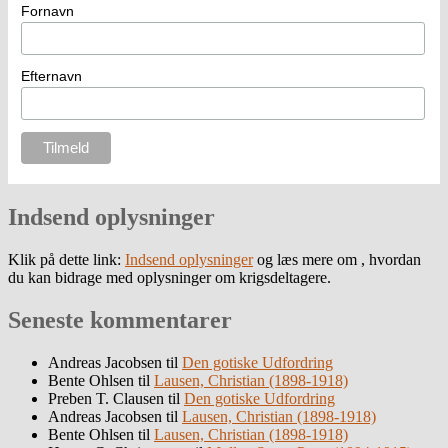
Fornavn
Efternavn
Indsend oplysninger
Klik på dette link:
Indsend oplysninger
og læs mere om , hvordan
du kan bidrage med oplysninger om krigsdeltagere.
Seneste kommentarer
Andreas Jacobsen
til
Den gotiske Udfordring
Bente Ohlsen
til
Lausen, Christian (1898-1918)
Preben T. Clausen
til
Den gotiske Udfordring
Andreas Jacobsen
til
Lausen, Christian (1898-1918)
Bente Ohlsen
til
Lausen, Christian (1898-1918)