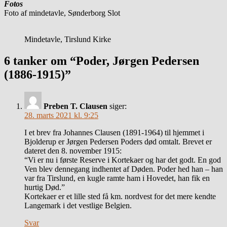
Fotos
Foto af mindetavle, Sønderborg Slot
Mindetavle, Tirslund Kirke
6 tanker om “Poder, Jørgen Pedersen
(1886-1915)”
Preben T. Clausen
siger:
28. marts 2021 kl. 9:25
I et brev fra Johannes Clausen (1891-1964) til hjemmet i
Bjolderup er Jørgen Pedersen Poders død omtalt. Brevet er
dateret den 8. november 1915:
“Vi er nu i første Reserve i Kortekaer og har det godt. En god
Ven blev dennegang indhentet af Døden. Poder hed han – han
var fra Tirslund, en kugle ramte ham i Hovedet, han fik en
hurtig Død.”
Kortekaer er et lille sted få km. nordvest for det mere kendte
Langemark i det vestlige Belgien.
Svar