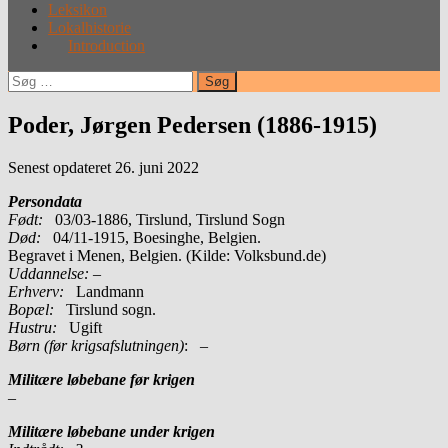
Leksikon
Lokalhistorie
Introduction
Søg
efter:
Poder, Jørgen Pedersen (1886-1915)
Senest opdateret 26. juni 2022
Persondata
Født:
03/03-1886, Tirslund, Tirslund Sogn
Død:
04/11-1915, Boesinghe, Belgien.
Begravet i Menen, Belgien. (Kilde: Volksbund.de)
Uddannelse:
–
Erhverv:
Landmann
Bopæl:
Tirslund sogn.
Hustru:
Ugift
Børn (før krigsafslutningen)
: –
Militære løbebane før krigen
–
Militære løbebane under krigen