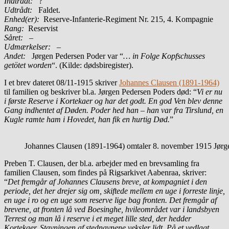
Indtrådt:
?
Udtrådt:
Faldet.
Enhed(er):
Reserve-Infanterie-Regiment Nr. 215, 4. Kompagnie
Rang:
Reservist
Såret:
–
Udmærkelser: –
Andet:
Jørgen Pedersen Poder var “
… in Folge Kopfschusses
getötet worden
“. (Kilde: dødsbiregister).
I et brev dateret 08/11-1915 skriver
Johannes Clausen (1891-1964)
til familien og beskriver bl.a. Jørgen Pedersen Poders død: “
Vi er nu
i første Reserve i Kortekaer og har det godt. En god Ven blev denne
Gang indhentet af Døden. Poder hed han – han var fra Tirslund, en
Kugle ramte ham i Hovedet, han fik en hurtig Død.
”
Johannes Clausen (1891-1964) omtaler 8. november 1915 Jørgen
Preben T. Clausen, der bl.a. arbejder med en brevsamling fra
familien Clausen, som findes på Rigsarkivet Aabenraa, skriver:
“
Det fremgår af Johannes Clausens breve, at kompagniet i den
periode, det her drejer sig om, skiftede mellem en uge i forreste linje,
en uge i ro og en uge som reserve lige bag fronten. Det fremgår af
brevene, at fronten lå ved Boesinghe, hvileområdet var i landsbyen
Terrest og man lå i reserve i et meget lille sted, der hedder
Kortekaer. Stavningen af stednavnene veksler lidt. På et vedlagt