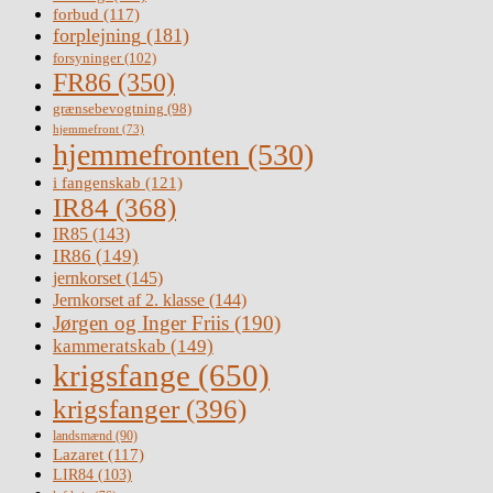
forbud
(117)
forplejning
(181)
forsyninger
(102)
FR86
(350)
grænsebevogtning
(98)
hjemmefront
(73)
hjemmefronten
(530)
i fangenskab
(121)
IR84
(368)
IR85
(143)
IR86
(149)
jernkorset
(145)
Jernkorset af 2. klasse
(144)
Jørgen og Inger Friis
(190)
kammeratskab
(149)
krigsfange
(650)
krigsfanger
(396)
landsmænd
(90)
Lazaret
(117)
LIR84
(103)