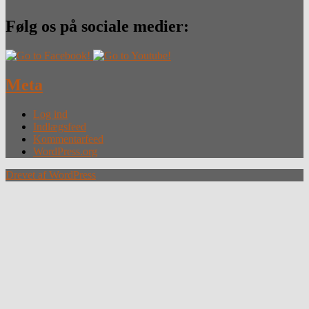
Følg os på sociale medier:
Meta
Log ind
Indlægsfeed
Kommentarfeed
WordPress.org
Drevet af WordPress