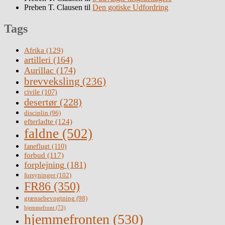
Preben T. Clausen
til
Den gotiske Udfordring
Tags
Afrika
(129)
artilleri
(164)
Aurillac
(174)
brevveksling
(236)
civile
(107)
desertør
(228)
disciplin
(96)
efterladte
(124)
faldne
(502)
faneflugt
(110)
forbud
(117)
forplejning
(181)
forsyninger
(102)
FR86
(350)
grænsebevogtning
(98)
hjemmefront
(73)
hjemmefronten
(530)