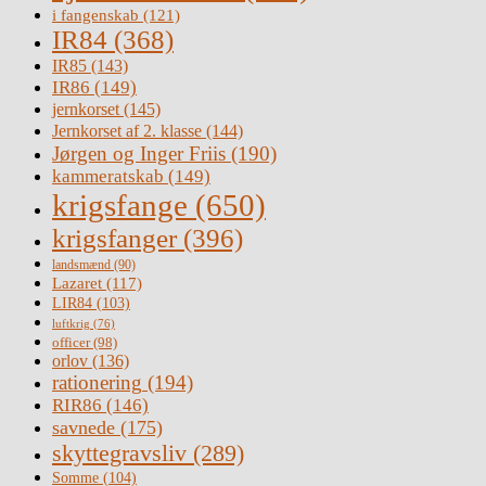
i fangenskab
(121)
IR84
(368)
IR85
(143)
IR86
(149)
jernkorset
(145)
Jernkorset af 2. klasse
(144)
Jørgen og Inger Friis
(190)
kammeratskab
(149)
krigsfange
(650)
krigsfanger
(396)
landsmænd
(90)
Lazaret
(117)
LIR84
(103)
luftkrig
(76)
officer
(98)
orlov
(136)
rationering
(194)
RIR86
(146)
savnede
(175)
skyttegravsliv
(289)
Somme
(104)