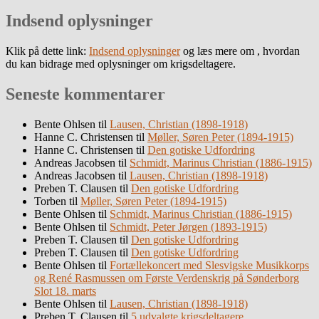
Indsend oplysninger
Klik på dette link:
Indsend oplysninger
og læs mere om , hvordan
du kan bidrage med oplysninger om krigsdeltagere.
Seneste kommentarer
Bente Ohlsen
til
Lausen, Christian (1898-1918)
Hanne C. Christensen
til
Møller, Søren Peter (1894-1915)
Hanne C. Christensen
til
Den gotiske Udfordring
Andreas Jacobsen
til
Schmidt, Marinus Christian (1886-1915)
Andreas Jacobsen
til
Lausen, Christian (1898-1918)
Preben T. Clausen
til
Den gotiske Udfordring
Torben
til
Møller, Søren Peter (1894-1915)
Bente Ohlsen
til
Schmidt, Marinus Christian (1886-1915)
Bente Ohlsen
til
Schmidt, Peter Jørgen (1893-1915)
Preben T. Clausen
til
Den gotiske Udfordring
Preben T. Clausen
til
Den gotiske Udfordring
Bente Ohlsen
til
Fortællekoncert med Slesvigske Musikkorps
og René Rasmussen om Første Verdenskrig på Sønderborg
Slot 18. marts
Bente Ohlsen
til
Lausen, Christian (1898-1918)
Preben T. Clausen
til
5 udvalgte krigsdeltagere