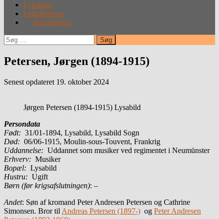
Leksikon
Lokalhistorie
Introduction
Søg
efter:
Petersen, Jørgen (1894-1915)
Senest opdateret 19. oktober 2024
Jørgen Petersen (1894-1915) Lysabild
Persondata
Født:
31/01-1894, Lysabild, Lysabild Sogn
Død:
06/06-1915, Moulin-sous-Touvent, Frankrig
Uddannelse:
Uddannet som musiker ved regimentet i Neumünster
Erhverv:
Musiker
Bopæl:
Lysabild
Hustru:
Ugift
Børn (før krigsafslutningen)
: –
Andet
: Søn af kromand Peter Andresen Petersen og Cathrine
Simonsen. Bror til
Andreas Petersen (1897-)
og
Peter Andresen