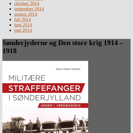
oktober 2014
september 2014
august 2014
juli 2014
juni 2014
maj 2014
Sønderjyderne og Den store krig 1914 –
1918