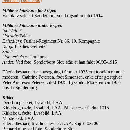
Petersen (1892-1960)
Militære løbebane før krigen
Var aktiv soldat i Sønderborg ved krigsudbruddet 1914
Militære løbebane under krigen
Indtrådt:
?
Udtrådt:
Faldet
Enhed(er):
Füsilier-Regiment Nr. 86, 10. Kompagnie
Rang:
Füsilier, Gefreiter
Såret: –
Udmærkelser:
Jernkorset
Andet:
Ved foto, Sønderborg Slot, står, at han faldt 06/05-1915
Efterladtesagen er en ansøgning i februar 1935 om forældrerente til
moderen, Cathrine Petersen, født Simonsen, enke efter gæstgiver
Peter Andresen Petersen, død 1925, Lysabild. Moderen var 1936
bosat i Sønderborg.
Kilder
Dødsbiregisteret, Lysabild, LAA
Kirkebog, døde, Lysabild, LAA. På liste over faldne 1915
Kirkebog, fødte, Lysabild, LAA
Mindeblad, LAA
Efterladtesager, Invalidenævnet, LAA. Sag E-03206
Bemærkning ved foto, Sønderborg Slot