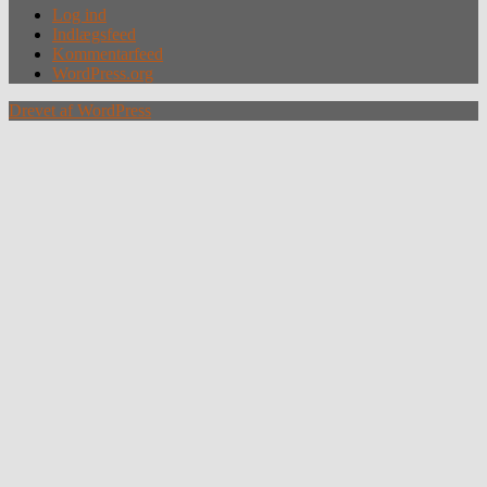
Log ind
Indlægsfeed
Kommentarfeed
WordPress.org
Drevet af WordPress