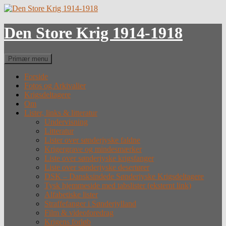
Hop
til
indhold
Den Store Krig 1914-1918
Søg
Primær menu
Forside
Fotos og Arkivalier
Krigsdeltagere
Om
Lister, links & litteratur
Undervisning
Litteratur
Lister over sønderjyske faldne
Krigergrave og mindesmærker
Liste over sønderjyske krigsfanger
Liste over sønderjyske desertører
DSK – Dansksindede Sønderjyske Krigsdeltagere
Tysk hjemmeside med tabslister (eksternt link)
Alfabetiske lister
Straffefanger i Sønderjylland
Film & videoforedrag
Krigens forløb