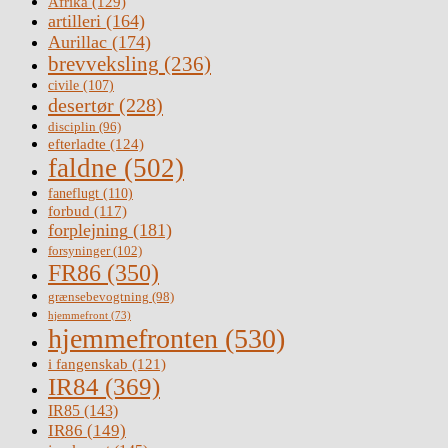
Afrika
(129)
artilleri
(164)
Aurillac
(174)
brevveksling
(236)
civile
(107)
desertør
(228)
disciplin
(96)
efterladte
(124)
faldne
(502)
faneflugt
(110)
forbud
(117)
forplejning
(181)
forsyninger
(102)
FR86
(350)
grænsebevogtning
(98)
hjemmefront
(73)
hjemmefronten
(530)
i fangenskab
(121)
IR84
(369)
IR85
(143)
IR86
(149)