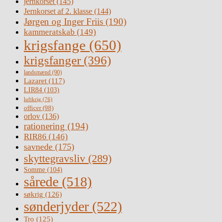
jernkorset
(145)
Jernkorset af 2. klasse
(144)
Jørgen og Inger Friis
(190)
kammeratskab
(149)
krigsfange
(650)
krigsfanger
(396)
landsmænd
(90)
Lazaret
(117)
LIR84
(103)
luftkrig
(76)
officer
(98)
orlov
(136)
rationering
(194)
RIR86
(146)
savnede
(175)
skyttegravsliv
(289)
Somme
(104)
sårede
(518)
søkrig
(126)
sønderjyder
(522)
Tro
(125)