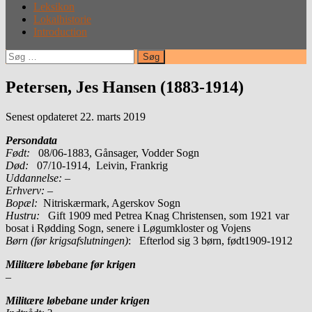
Leksikon
Lokalhistorie
Introduction
Søg
efter:
Petersen, Jes Hansen (1883-1914)
Senest opdateret 22. marts 2019
Persondata
Født:
08/06-1883, Gånsager, Vodder Sogn
Død:
07/10-1914, Leivin, Frankrig
Uddannelse:
–
Erhverv:
–
Bopæl:
Nitriskærmark, Agerskov Sogn
Hustru:
Gift 1909 med Petrea Knag Christensen, som 1921 var
bosat i Rødding Sogn, senere i Løgumkloster og Vojens
Børn (før krigsafslutningen)
: Efterlod sig 3 børn, født1909-1912
Militære løbebane før krigen
–
Militære løbebane under krigen