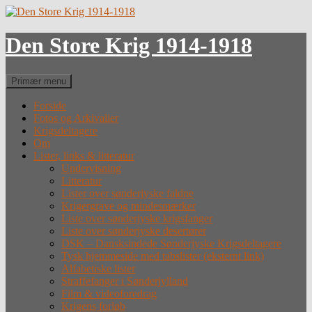
Hop
til
indhold
Den Store Krig 1914-1918
Søg
Primær menu
Forside
Fotos og Arkivalier
Krigsdeltagere
Om
Lister, links & litteratur
Undervisning
Litteratur
Lister over sønderjyske faldne
Krigergrave og mindesmærker
Liste over sønderjyske krigsfanger
Liste over sønderjyske desertører
DSK – Dansksindede Sønderjyske Krigsdeltagere
Tysk hjemmeside med tabslister (eksternt link)
Alfabetiske lister
Straffefanger i Sønderjylland
Film & videoforedrag
Krigens forløb