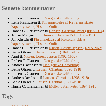
Seneste kommentarer
Preben T. Clausen
til
Den gotiske Udfordring
Rene Rasmussen
til
Fin anmeldelse af Kejserens sidste
kaperkrydser op Historie Online
Hanne C. Christensen
til
Hansen, Christian Peter (1887-1916)
Tobias Midtgaard
til
Hansen, Christian Peter (1887-1916)
Jan Kirstein
til
Fin anmeldelse af Kejserens sidste
kaperkrydser op Historie Online
Hanne C. Christensen
til
Nissen, Lorens Jepsen (1892-1962)
Bente Ohlsen
til
Jensen, Lauritz (1891-1915)
Anni
til
Nissen, Lorens Jepsen (1892-1962)
Preben T. Clausen
til
Den gotiske Udfordring
Andreas Jacobsen
til
Den gotiske Udfordring
Bente Ohlsen
til
Lausen, Christian (1898-1918)
Preben T. Clausen
til
Den gotiske Udfordring
Andreas Jacobsen
til
Lausen, Christian (1898-1918)
Bente Ohlsen
til
Lausen, Christian (1898-1918)
Hanne C. Christensen
til
Møller, Søren Peter (1894-1915)
Tags