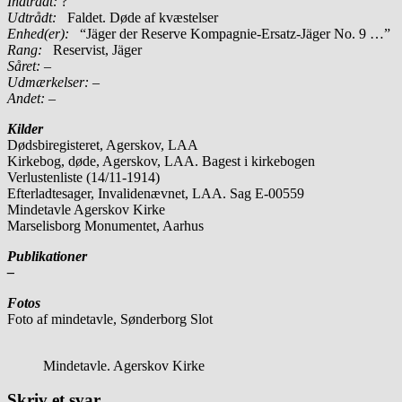
Indtrådt:
?
Udtrådt:
Faldet. Døde af kvæstelser
Enhed(er):
“Jäger der Reserve Kompagnie-Ersatz-Jäger No. 9 …”
Rang:
Reservist, Jäger
Såret: –
Udmærkelser: –
Andet:
–
Kilder
Dødsbiregisteret, Agerskov, LAA
Kirkebog, døde, Agerskov, LAA. Bagest i kirkebogen
Verlustenliste (14/11-1914)
Efterladtesager, Invalidenævnet, LAA. Sag E-00559
Mindetavle Agerskov Kirke
Marselisborg Monumentet, Aarhus
Publikationer
–
Fotos
Foto af mindetavle, Sønderborg Slot
Mindetavle. Agerskov Kirke
Skriv et svar