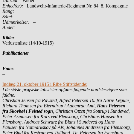
Udtrådt:
Faldet
Enhed(er):
Landwehr-Infanterie-Regiment Nr. 84, 8. Kompagnie
Rang:
–
Såret:
–
Udmærkelser: –
Andet:
–
Kilder
Verlustenliste (14/10-1915)
Publikationer
–
Fotos
–
Indlæg 21. oktober 1915 i Ribe Stiftstidende:
I de sidste prøjsiske tabslister opføres følgende nordslesvigere som
faldne:
Christian Jensen fra Ravsted, Alfred Petersen 1
0. fra Nørre Løgum,
Richard Thomsen
fra Bjerndrup i Aabenraa Amt,
Hans Petersen
fra Skovbøl i Felsted sogn
, Christian Otzen
fra Sottrup i Sundeved,
Peter Asmussen fra Kors ved Flensborg, Christians Hansen fra
Flensborg, Andreas Schwarz
fra Blans i Sundeved og Hans
Paulsen fra Notmarkskov på Als, Johannes Andresen fra Flensborg,
Peter Bind fra Kestrup ved Toftlund, Th. Petersen fra Flensborg,