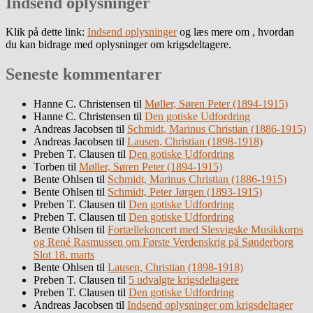
Indsend oplysninger
Klik på dette link:
Indsend oplysninger
og læs mere om , hvordan
du kan bidrage med oplysninger om krigsdeltagere.
Seneste kommentarer
Hanne C. Christensen
til
Møller, Søren Peter (1894-1915)
Hanne C. Christensen
til
Den gotiske Udfordring
Andreas Jacobsen
til
Schmidt, Marinus Christian (1886-1915)
Andreas Jacobsen
til
Lausen, Christian (1898-1918)
Preben T. Clausen
til
Den gotiske Udfordring
Torben
til
Møller, Søren Peter (1894-1915)
Bente Ohlsen
til
Schmidt, Marinus Christian (1886-1915)
Bente Ohlsen
til
Schmidt, Peter Jørgen (1893-1915)
Preben T. Clausen
til
Den gotiske Udfordring
Preben T. Clausen
til
Den gotiske Udfordring
Bente Ohlsen
til
Fortællekoncert med Slesvigske Musikkorps
og René Rasmussen om Første Verdenskrig på Sønderborg
Slot 18. marts
Bente Ohlsen
til
Lausen, Christian (1898-1918)
Preben T. Clausen
til
5 udvalgte krigsdeltagere
Preben T. Clausen
til
Den gotiske Udfordring
Andreas Jacobsen
til
Indsend oplysninger om krigsdeltager