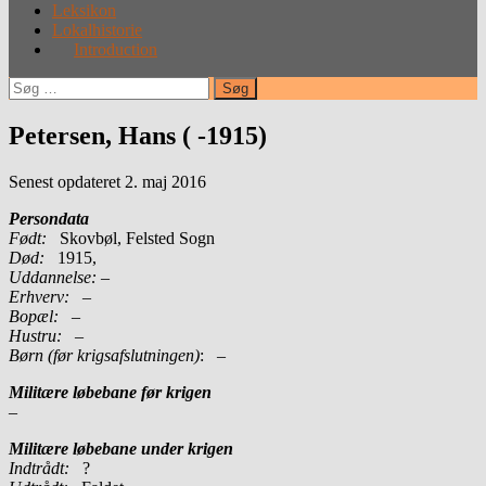
Leksikon
Lokalhistorie
Introduction
Søg
efter:
Petersen, Hans ( -1915)
Senest opdateret 2. maj 2016
Persondata
Født:
Skovbøl, Felsted Sogn
Død:
1915,
Uddannelse:
–
Erhverv:
–
Bopæl:
–
Hustru:
–
Børn (før krigsafslutningen)
: –
Militære løbebane før krigen
–
Militære løbebane under krigen
Indtrådt:
?