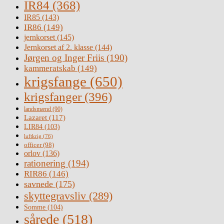
IR84
(368)
IR85
(143)
IR86
(149)
jernkorset
(145)
Jernkorset af 2. klasse
(144)
Jørgen og Inger Friis
(190)
kammeratskab
(149)
krigsfange
(650)
krigsfanger
(396)
landsmænd
(90)
Lazaret
(117)
LIR84
(103)
luftkrig
(76)
officer
(98)
orlov
(136)
rationering
(194)
RIR86
(146)
savnede
(175)
skyttegravsliv
(289)
Somme
(104)
sårede
(518)