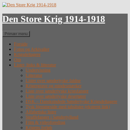
Hop
til
indhold
Den Store Krig 1914-1918
Søg
Primær menu
Forside
Fotos og Arkivalier
Krigsdeltagere
Om
Lister, links & litteratur
Undervisning
Litteratur
Lister over sønderjyske faldne
Krigergrave og mindesmærker
Liste over sønderjyske krigsfanger
Liste over sønderjyske desertører
DSK – Dansksindede Sønderjyske Krigsdeltagere
Tysk hjemmeside med tabslister (eksternt link)
Alfabetiske lister
Straffefanger i Sønderjylland
Film & videoforedrag
Krigens forløb