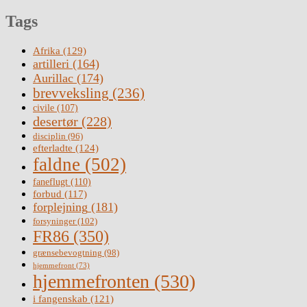
Tags
Afrika
(129)
artilleri
(164)
Aurillac
(174)
brevveksling
(236)
civile
(107)
desertør
(228)
disciplin
(96)
efterladte
(124)
faldne
(502)
faneflugt
(110)
forbud
(117)
forplejning
(181)
forsyninger
(102)
FR86
(350)
grænsebevogtning
(98)
hjemmefront
(73)
hjemmefronten
(530)
i fangenskab
(121)