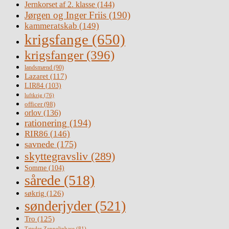
Jernkorset af 2. klasse
(144)
Jørgen og Inger Friis
(190)
kammeratskab
(149)
krigsfange
(650)
krigsfanger
(396)
landsmænd
(90)
Lazaret
(117)
LIR84
(103)
luftkrig
(76)
officer
(98)
orlov
(136)
rationering
(194)
RIR86
(146)
savnede
(175)
skyttegravsliv
(289)
Somme
(104)
sårede
(518)
søkrig
(126)
sønderjyder
(521)
Tro
(125)
Tønder Zeppelinbase
(81)