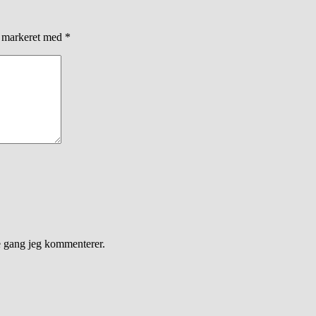
r markeret med
*
e gang jeg kommenterer.