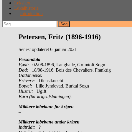
Leksikon
Lokalhistorie
Introduction
Søg
efter:
Petersen, Fritz (1896-1916)
Senest opdateret 6. januar 2021
Persondata
Født:
02/08-1896, Langballe, Grumtoft Sogn
Død:
18/08-1916, Bois des Chevaliers, Frankrig
Uddannelse:
–
Erhverv:
Dienstknecht
Bopæl:
Lille Jyndevad, Burkal Sogn
Hustru:
Ugift
Børn (før krigsafslutningen)
: –
Militære løbebane før krigen
–
Militære løbebane under krigen
Indtrådt:
?