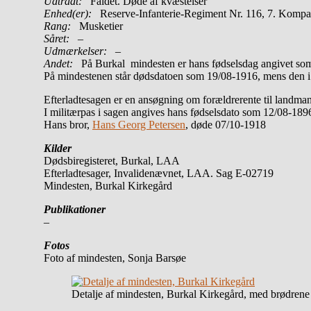
Udtrådt:
Faldet. Døde af kvæstelser
Enhed(er):
Reserve-Infanterie-Regiment Nr. 116, 7. Kompa
Rang:
Musketier
Såret:
–
Udmærkelser: –
Andet:
På Burkal mindesten er hans fødselsdag angivet som
På mindestenen står dødsdatoen som 19/08-1916, mens den i 
Efterladtesagen er en ansøgning om forældrerente til landma
I militærpas i sagen angives hans fødselsdato som 12/08-189
Hans bror,
Hans Georg Petersen
, døde 07/10-1918
Kilder
Dødsbiregisteret, Burkal, LAA
Efterladtesager, Invalidenævnet, LAA. Sag E-02719
Mindesten, Burkal Kirkegård
Publikationer
–
Fotos
Foto af mindesten, Sonja Barsøe
Detalje af mindesten, Burkal Kirkegård, med brødrene