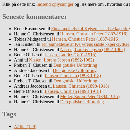
Klik på dette link:
Indsend oplysninger
og læs mere om , hvordan du k
Seneste kommentarer
Rene Rasmussen
til
Fin anmeldelse af Kejserens sidste kaperkr
Hanne C. Christensen
til
Hansen, Christian Peter (1887-1916)
Tobias Midtgaard
til
Hansen, Christian Peter (1887-1916)
Jan Kirstein
til
Fin anmeldelse af Kejserens sidste kaperkrydser
Hanne C. Christensen
til
Nissen, Lorens Jepsen (1892-1962)
Bente Ohlsen
til
Jensen, Lauritz (1891-1915)
Anni
til
Nissen, Lorens Jepsen (1892-1962)
Preben T. Clausen
til
Den gotiske Udfordring
Andreas Jacobsen
til
Den gotiske Udfordring
Bente Ohlsen
til
Lausen, Christian (1898-1918)
Preben T. Clausen
til
Den gotiske Udfordring
Andreas Jacobsen
til
Lausen, Christian (1898-1918)
Bente Ohlsen
til
Lausen, Christian (1898-1918)
Hanne C. Christensen
til
Møller, Søren Peter (1894-1915)
Hanne C. Christensen
til
Den gotiske Udfordring
Tags
Afrika
(129)