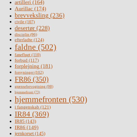
artilleri
(164)
Aurillac
(174)
brevveksling
(236)
civile
(107)
desertør
(228)
disciplin
(96)
efterladte
(124)
faldne
(502)
faneflugt
(110)
forbud
(117)
forplejning
(181)
forsyninger
(102)
FR86
(350)
grænsebevogtning
(98)
hjemmefront
(73)
hjemmefronten
(530)
i fangenskab
(121)
IR84
(369)
IR85
(143)
IR86
(149)
jernkorset
(145)