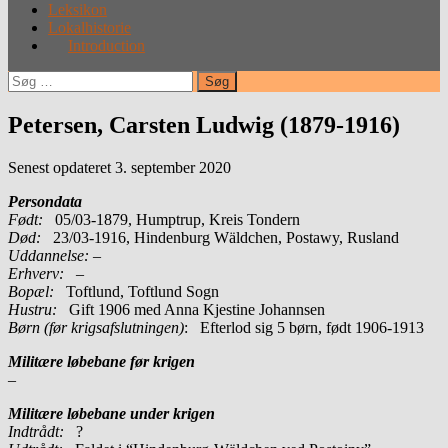
Leksikon
Lokalhistorie
Introduction
Søg
efter:
Petersen, Carsten Ludwig (1879-1916)
Senest opdateret 3. september 2020
Persondata
Født:
05/03-1879, Humptrup, Kreis Tondern
Død:
23/03-1916, Hindenburg Wäldchen, Postawy, Rusland
Uddannelse:
–
Erhverv:
–
Bopæl:
Toftlund, Toftlund Sogn
Hustru:
Gift 1906 med Anna Kjestine Johannsen
Børn (før krigsafslutningen)
: Efterlod sig 5 børn, født 1906-1913
Militære løbebane før krigen
–
Militære løbebane under krigen
Indtrådt:
?