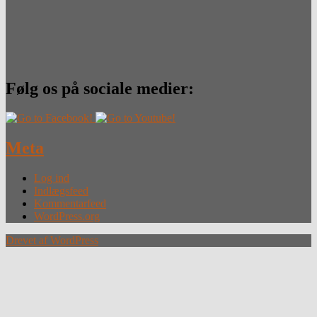
Følg os på sociale medier:
Meta
Log ind
Indlægsfeed
Kommentarfeed
WordPress.org
Drevet af WordPress