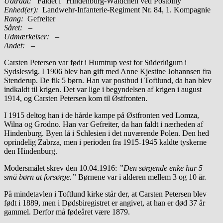
Udtrådt:
Faldet i “Hindenburg-Wäldchen ved Postoiny”
Enhed(er):
Landwehr-Infanterie-Regiment Nr. 84, 1. Kompagnie
Rang:
Gefreiter
Såret:
–
Udmærkelser: –
Andet:
–
Carsten Petersen var født i Humtrup vest for Süderlügum i
Sydslesvig. I 1906 blev han gift med Anne Kjestine Johannsen fra
Stenderup. De fik 5 børn. Han var postbud i Toftlund, da han blev
indkaldt til krigen. Det var lige i begyndelsen af krigen i august
1914, og Carsten Petersen kom til Østfronten.
I 1915 deltog han i de hårde kampe på Østfronten ved Lomza,
Wilna og Grodno. Han var Gefreiter, da han faldt i nærheden af
Hindenburg. Byen lå i Schlesien i det nuværende Polen. Den hed
oprindelig Zabrza, men i perioden fra 1915-1945 kaldte tyskerne
den Hindenburg.
Modersmålet skrev den 10.04.1916:
”Den sørgende enke har 5
små børn at forsørge.”
Børnene var i alderen mellem 3 og 10 år.
På mindetavlen i Toftlund kirke står der, at Carsten Petersen blev
født i 1889, men i Dødsbiregistret er angivet, at han er død 37 år
gammel. Derfor må fødeåret være 1879.