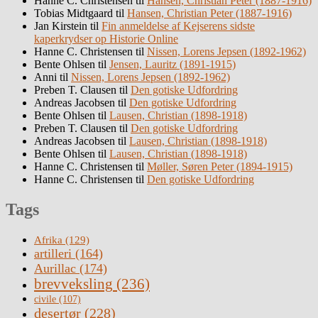
Hanne C. Christensen
til
Hansen, Christian Peter (1887-1916)
Tobias Midtgaard
til
Hansen, Christian Peter (1887-1916)
Jan Kirstein
til
Fin anmeldelse af Kejserens sidste
kaperkrydser op Historie Online
Hanne C. Christensen
til
Nissen, Lorens Jepsen (1892-1962)
Bente Ohlsen
til
Jensen, Lauritz (1891-1915)
Anni
til
Nissen, Lorens Jepsen (1892-1962)
Preben T. Clausen
til
Den gotiske Udfordring
Andreas Jacobsen
til
Den gotiske Udfordring
Bente Ohlsen
til
Lausen, Christian (1898-1918)
Preben T. Clausen
til
Den gotiske Udfordring
Andreas Jacobsen
til
Lausen, Christian (1898-1918)
Bente Ohlsen
til
Lausen, Christian (1898-1918)
Hanne C. Christensen
til
Møller, Søren Peter (1894-1915)
Hanne C. Christensen
til
Den gotiske Udfordring
Tags
Afrika
(129)
artilleri
(164)
Aurillac
(174)
brevveksling
(236)
civile
(107)
desertør
(228)