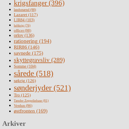
krigsfanger
(396)
landsmænd
(90)
Lazaret
(117)
LIR84
(103)
luftkrig
(76)
officer
(98)
orlov
(136)
rationering
(194)
RIR86
(146)
savnede
(175)
skyttegravsliv
(289)
Somme
(104)
sårede
(518)
søkrig
(126)
sønderjyder
(521)
Tro
(125)
Tønder Zeppelinbase
(81)
Verdun
(96)
østfronten
(169)
Arkiver