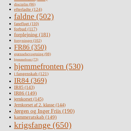
disciplin
(96)
efterladte
(124)
faldne
(502)
faneflugt
(110)
forbud
(117)
forplejning
(181)
forsyninger
(102)
FR86
(350)
grænsebevogtning
(98)
hjemmefront
(73)
hjemmefronten
(530)
i fangenskab
(121)
IR84
(369)
IR85
(143)
IR86
(149)
jernkorset
(145)
Jernkorset af 2. klasse
(144)
Jørgen og Inger Friis
(190)
kammeratskab
(149)
krigsfange
(650)