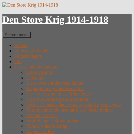
Hop
til
indhold
Den Store Krig 1914-1918
Søg
Primær menu
Forside
Fotos og Arkivalier
Krigsdeltagere
Om
Lister, links & litteratur
Undervisning
Litteratur
Lister over sønderjyske faldne
Krigergrave og mindesmærker
Liste over sønderjyske krigsfanger
Liste over sønderjyske desertører
DSK – Dansksindede Sønderjyske Krigsdeltagere
Tysk hjemmeside med tabslister (eksternt link)
Alfabetiske lister
Straffefanger i Sønderjylland
Film & videoforedrag
Krigens forløb