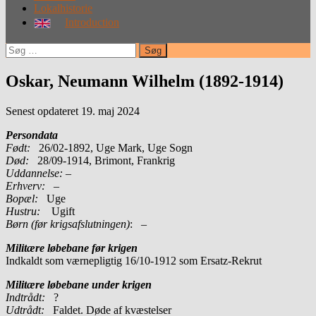
Lokalhistorie
Introduction
Søg
efter:
Oskar, Neumann Wilhelm (1892-1914)
Senest opdateret 19. maj 2024
Persondata
Født:
26/02-1892, Uge Mark, Uge Sogn
Død:
28/09-1914, Brimont, Frankrig
Uddannelse:
–
Erhverv:
–
Bopæl:
Uge
Hustru:
Ugift
Børn (før krigsafslutningen)
: –
Militære løbebane før krigen
Indkaldt som værnepligtig 16/10-1912 som Ersatz-Rekrut
Militære løbebane under krigen
Indtrådt:
?
Udtrådt:
Faldet. Døde af kvæstelser