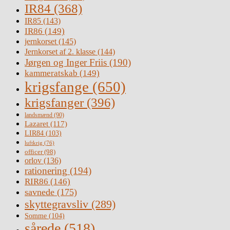
IR84
(368)
IR85
(143)
IR86
(149)
jernkorset
(145)
Jernkorset af 2. klasse
(144)
Jørgen og Inger Friis
(190)
kammeratskab
(149)
krigsfange
(650)
krigsfanger
(396)
landsmænd
(90)
Lazaret
(117)
LIR84
(103)
luftkrig
(76)
officer
(98)
orlov
(136)
rationering
(194)
RIR86
(146)
savnede
(175)
skyttegravsliv
(289)
Somme
(104)
sårede
(518)