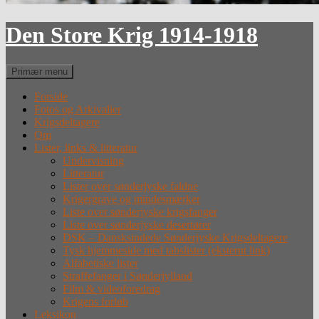
Den Store Krig 1914-1918
Søg
Primær menu
Forside
Fotos og Arkivalier
Krigsdeltagere
Om
Lister, links & litteratur
Undervisning
Litteratur
Lister over sønderjyske faldne
Krigergrave og mindesmærker
Liste over sønderjyske krigsfanger
Liste over sønderjyske desertører
DSK – Dansksindede Sønderjyske Krigsdeltagere
Tysk hjemmeside med tabslister (eksternt link)
Alfabetiske lister
Straffefanger i Sønderjylland
Film & videoforedrag
Krigens forløb
Leksikon