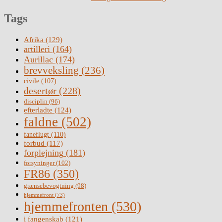
Tags
Afrika
(129)
artilleri
(164)
Aurillac
(174)
brevveksling
(236)
civile
(107)
desertør
(228)
disciplin
(96)
efterladte
(124)
faldne
(502)
faneflugt
(110)
forbud
(117)
forplejning
(181)
forsyninger
(102)
FR86
(350)
grænsebevogtning
(98)
hjemmefront
(73)
hjemmefronten
(530)
i fangenskab
(121)