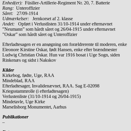
Enhed(er):
Füsilier-Artillerie-Regiment Nr. 20, 7. Batterie
Rang:
Unteroffizier
Såret:
27/09-1914
Udmærkelser:
Jernkorset af 2. klasse
Andet:
Opført i Verlustlisten 31/10-1914 under efternavnet
”Neumann” som hårdt såret og 26/04-1915 under efternavnet
”Oskar” som hårdt såret og Unteroffizier
Efterladtesagen er en ansøgning om forældrerente til moderen, enke
Eleonore Kirstine Oskar, født Hansen, enke efter brændmester
Ludwig Christian Oskar. Hun var 1916 bosat i Uge Sogn, siden
Rinkenæs og sidst i Nakskov
Kilder
Kirkebog, fødte, Uge, RAA
Mindeblad, RAA
Efterladtesager, Invalidenævnet, RAA. Sag E-02098
Kriegsstammrolle (i efterladtesagen)
Verlustenliste (31/10-1914 og 26/04-1915)
Mindetavle, Uge Kirke
Marselisborg Monumentet, Aarhus
Publikationer
–