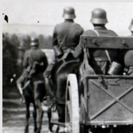
Hop
til
indhold