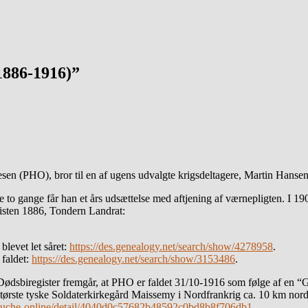
1886-1916)”
n (PHO), bror til en af ugens udvalgte krigsdeltagere, Martin Hanse
to gange får han et års udsættelse med aftjening af værnepligten. I 19
Listen 1886, Tondern Landrat:
blevet let såret:
https://des.genealogy.net/search/show/4278958
.
 faldet:
https://des.genealogy.net/search/show/3153486
.
sbiregister fremgår, at PHO er faldet 31/10-1916 som følge af en “Gr
tørste tyske Soldaterkirkegård Maissemy i Nordfrankrig ca. 10 km nordve
rsuche-online/detail/4040d0c57682b48592c0bd8b8f706db1
.