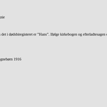
nie
 det i dødsbiregisteret er ”Hans”. Ifølge kirkebogen og efterladtesag
sognebørn 1916