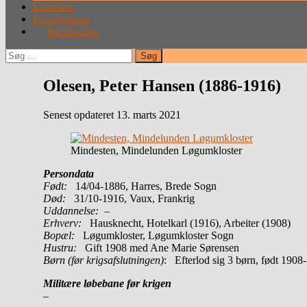
Leksikon
Lokalhistorie
Introduction
Søg
efter:
Olesen, Peter Hansen (1886-1916)
Senest opdateret 13. marts 2021
Mindesten, Mindelunden Løgumkloster
Persondata
Født:
14/04-1886, Harres, Brede Sogn
Død:
31/10-1916, Vaux, Frankrig
Uddannelse:
–
Erhverv:
Hausknecht, Hotelkarl (1916), Arbeiter (1908)
Bopæl:
Løgumkloster, Løgumkloster Sogn
Hustru:
Gift 1908 med Ane Marie Sørensen
Børn (før krigsafslutningen)
: Efterlod sig 3 børn, født 1908
Militære løbebane før krigen
–