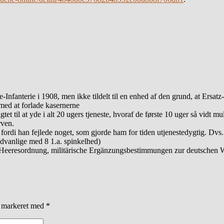
-Infanterie i 1908, men ikke tildelt til en enhed af den grund, at Ersatz-
 med at forlade kasernerne
et til at yde i alt 20 ugers tjeneste, hvoraf de første 10 uger så vidt mu
rven.
 fordi han fejlede noget, som gjorde ham for tiden utjenestedygtig. Dvs.
ædvanlige med 8 1.a. spinkelhed)
Heeresordnung, militärische Ergänzungsbestimmungen zur deutschen W
r markeret med
*