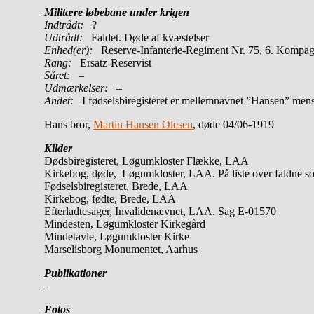
Militære løbebane under krigen
Indtrådt:
?
Udtrådt:
Faldet. Døde af kvæstelser
Enhed(er):
Reserve-Infanterie-Regiment Nr. 75, 6. Kompag
Rang:
Ersatz-Reservist
Såret:
–
Udmærkelser: –
Andet:
I fødselsbiregisteret er mellemnavnet ”Hansen” mens
Hans bror,
Martin Hansen Olesen
, døde 04/06-1919
Kilder
Dødsbiregisteret, Løgumkloster Flække, LAA
Kirkebog, døde, Løgumkloster, LAA. På liste over faldne 
Fødselsbiregisteret, Brede, LAA
Kirkebog, fødte, Brede, LAA
Efterladtesager, Invalidenævnet, LAA. Sag E-01570
Mindesten, Løgumkloster Kirkegård
Mindetavle, Løgumkloster Kirke
Marselisborg Monumentet, Aarhus
Publikationer
–
Fotos