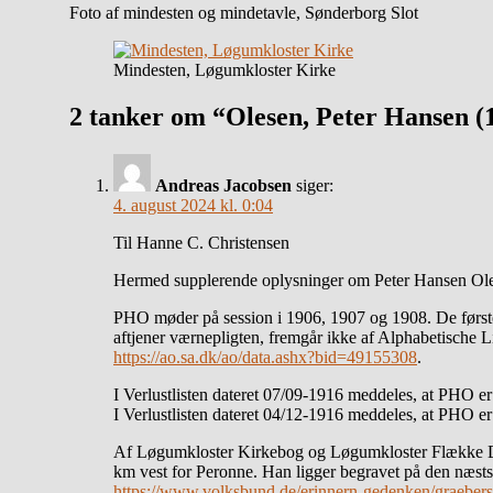
Foto af mindesten og mindetavle, Sønderborg Slot
Mindesten, Løgumkloster Kirke
2 tanker om “Olesen, Peter Hansen (
Andreas Jacobsen
siger:
4. august 2024 kl. 0:04
Til Hanne C. Christensen
Hermed supplerende oplysninger om Peter Hansen Olese
PHO møder på session i 1906, 1907 og 1908. De første 
aftjener værnepligten, fremgår ikke af Alphabetische 
https://ao.sa.dk/ao/data.ashx?bid=49155308
.
I Verlustlisten dateret 07/09-1916 meddeles, at PHO er 
I Verlustlisten dateret 04/12-1916 meddeles, at PHO er
Af Løgumkloster Kirkebog og Løgumkloster Flække Død
km vest for Peronne. Han ligger begravet på den næsts
https://www.volksbund.de/erinnern-gedenken/graebe