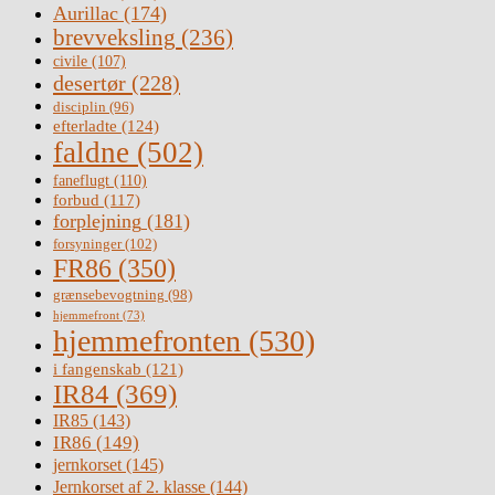
Aurillac
(174)
brevveksling
(236)
civile
(107)
desertør
(228)
disciplin
(96)
efterladte
(124)
faldne
(502)
faneflugt
(110)
forbud
(117)
forplejning
(181)
forsyninger
(102)
FR86
(350)
grænsebevogtning
(98)
hjemmefront
(73)
hjemmefronten
(530)
i fangenskab
(121)
IR84
(369)
IR85
(143)
IR86
(149)
jernkorset
(145)
Jernkorset af 2. klasse
(144)