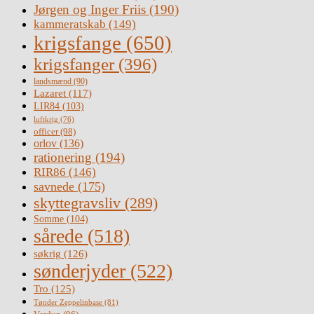
Jørgen og Inger Friis
(190)
kammeratskab
(149)
krigsfange
(650)
krigsfanger
(396)
landsmænd
(90)
Lazaret
(117)
LIR84
(103)
luftkrig
(76)
officer
(98)
orlov
(136)
rationering
(194)
RIR86
(146)
savnede
(175)
skyttegravsliv
(289)
Somme
(104)
sårede
(518)
søkrig
(126)
sønderjyder
(522)
Tro
(125)
Tønder Zeppelinbase
(81)