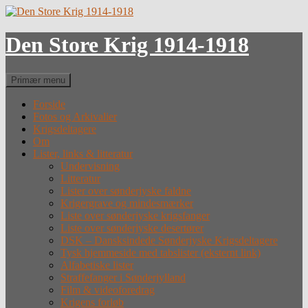
Hop
til
indhold
Den Store Krig 1914-1918
Søg
Primær menu
Forside
Fotos og Arkivalier
Krigsdeltagere
Om
Lister, links & litteratur
Undervisning
Litteratur
Lister over sønderjyske faldne
Krigergrave og mindesmærker
Liste over sønderjyske krigsfanger
Liste over sønderjyske desertører
DSK – Dansksindede Sønderjyske Krigsdeltagere
Tysk hjemmeside med tabslister (eksternt link)
Alfabetiske lister
Straffefanger i Sønderjylland
Film & videoforedrag
Krigens forløb