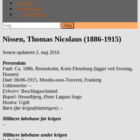
Leksikon
Lokalhistorie
Introduction
Søg
efter:
Nissen, Thomas Nicolaus (1886-1915)
Senest opdateret 2. maj 2016
Persondata
Født:
Ca. 1886, Bremsholm, Kreis Flensburg (ligger ved Svesing,
Husum)
Død:
06/06-1915, Moulin-sous-Touvent, Frankrig
Uddannelse: –
Erhverv:
Beschlagsschmied
Bopæl:
Hesselbjerg, Øster Løgum Sogn
Hustru:
Ugift
Børn (før krigsafslutningen)
: –
Militære løbebane før krigen
–
Militære løbebane under krigen