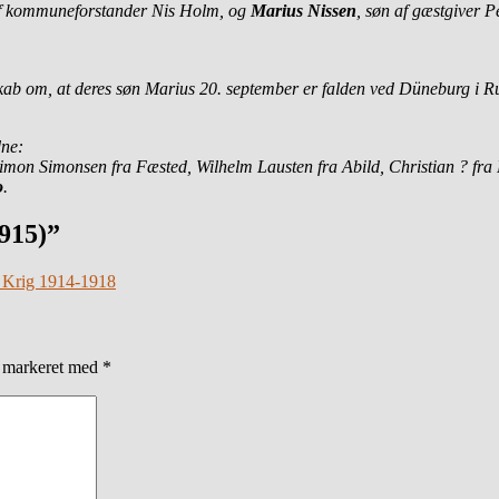
af kommuneforstander Nis Holm, og
Marius Nissen
, søn af gæstgiver P
kab om, at deres søn Marius 20. september er falden ved Düneburg i Ru
dne:
imon Simonsen fra Fæsted, Wilhelm Lausten fra Abild, Christian ? fra
o
.
915)”
e Krig 1914-1918
r markeret med
*