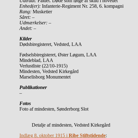
Udtrådt:
Faldet. Døde som følge af skud i hovedet
Enhed(er):
Infanterie-Regiment Nr. 258, 6. kompagni
Rang:
Musketier
Såret:
–
Udmærkelser: –
Andet:
–
Kilder
Dødsbiregisteret, Vedsted, LAA
Fødselsbiregisteret, Øster Løgum, LAA
Mindeblad, LAA
Verlustliste (22/10-1915)
Mindesten, Vedsted Kirkegård
Marselisborg Monumentet
Publikationer
–
Fotos
Foto af mindesten, Sønderborg Slot
Detalje af mindesten, Vedsted Kirkegård
Indlæg 8. oktober 1915 i
Ribe Stiftstidende
: