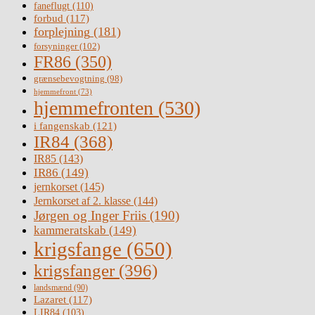
faneflugt
(110)
forbud
(117)
forplejning
(181)
forsyninger
(102)
FR86
(350)
grænsebevogtning
(98)
hjemmefront
(73)
hjemmefronten
(530)
i fangenskab
(121)
IR84
(368)
IR85
(143)
IR86
(149)
jernkorset
(145)
Jernkorset af 2. klasse
(144)
Jørgen og Inger Friis
(190)
kammeratskab
(149)
krigsfange
(650)
krigsfanger
(396)
landsmænd
(90)
Lazaret
(117)
LIR84
(103)