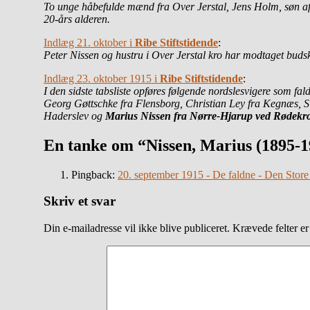
To unge håbefulde mænd fra Over Jerstal, Jens Holm
, søn 
20-års alderen.
Indlæg 21. oktober i
Ribe Stiftstidende
:
Peter Nissen og hustru i Over Jerstal kro har modtaget buds
Indlæg 23. oktober 1915 i
Ribe Stiftstidende
:
I den sidste tabsliste opføres følgende nordslesvigere som fal
Georg Gøttschke fra Flensborg, Christian Ley fra Kegnæs, S
Haderslev og
Marius Nissen fra Nørre-Hjarup ved Rødekr
En tanke om “Nissen, Marius (1895-1
Pingback:
20. september 1915 - De faldne - Den Stor
Skriv et svar
Din e-mailadresse vil ikke blive publiceret.
Krævede felter e