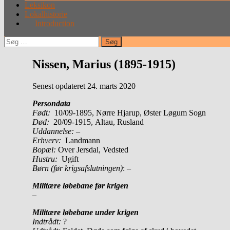
Leksikon
Lokalhistorie
Introduction
Søg
efter:
Nissen, Marius (1895-1915)
Senest opdateret 24. marts 2020
Persondata
Født:
10/09-1895, Nørre Hjarup, Øster Løgum Sogn
Død:
20/09-1915, Altau, Rusland
Uddannelse: –
Erhverv:
Landmann
Bopæl:
Over Jersdal, Vedsted
Hustru:
Ugift
Børn (før krigsafslutningen)
: –
Militære løbebane før krigen
–
Militære løbebane under krigen
Indtrådt:
?