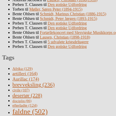
Preben T. Clausen
til
Den gotiske Udfordring
Torben
til
Møller, Søren Peter (1894-1915)
Bente Ohlsen
til
Schmidt, Marinus Christian (1886-1915)
Bente Ohlsen
til
Schmidt, Peter Jørgen (1893-1915)
Preben T. Clausen
til
Den gotiske Udfordring
Preben T. Clausen
til
Den gotiske Udfordring
Bente Ohlsen
til
Fortællekoncert med Slesvigske Musikkorps o
Bente Ohlsen
til
Lausen, Christian (1898-1918)
Preben T. Clausen
til
5 udvalgte krigsdeltagere
Preben T. Clausen
til
Den gotiske Udfordring
Tags
Afrika
(129)
artilleri
(164)
Aurillac
(174)
brevveksling
(236)
civile
(107)
desertør
(228)
disciplin
(96)
efterladte
(124)
faldne
(502)