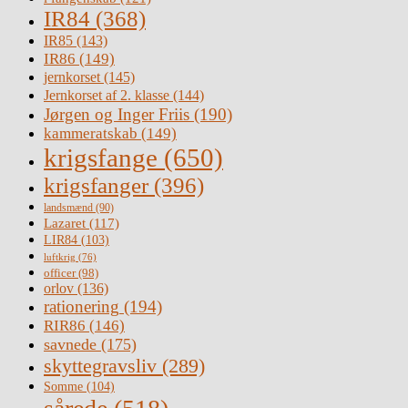
IR84
(368)
IR85
(143)
IR86
(149)
jernkorset
(145)
Jernkorset af 2. klasse
(144)
Jørgen og Inger Friis
(190)
kammeratskab
(149)
krigsfange
(650)
krigsfanger
(396)
landsmænd
(90)
Lazaret
(117)
LIR84
(103)
luftkrig
(76)
officer
(98)
orlov
(136)
rationering
(194)
RIR86
(146)
savnede
(175)
skyttegravsliv
(289)
Somme
(104)