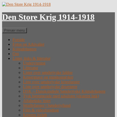
Hop
til
indhold
Den Store Krig 1914-1918
Søg
Primær menu
Forside
Fotos og Arkivalier
Krigsdeltagere
Om
Lister, links & litteratur
Undervisning
Litteratur
Lister over sønderjyske faldne
Krigergrave og mindesmærker
Liste over sønderjyske krigsfanger
Liste over sønderjyske desertører
DSK – Dansksindede Sønderjyske Krigsdeltagere
Tysk hjemmeside med tabslister (eksternt link)
Alfabetiske lister
Straffefanger i Sønderjylland
Film & videoforedrag
Krigens forløb