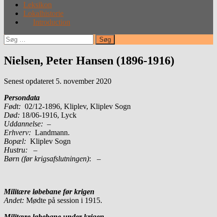
Leksikon
Lokalhistorie
Introduction
Søg
efter:
Nielsen, Peter Hansen (1896-1916)
Senest opdateret 5. november 2020
Persondata
Født:
02/12-1896, Kliplev, Kliplev Sogn
Død:
18/06-1916, Lyck
Uddannelse:
–
Erhverv:
Landmann.
Bopæl:
Kliplev Sogn
Hustru:
–
Børn (før krigsafslutningen)
: –
Militære løbebane før krigen
Andet:
Mødte på session i 1915.
Militære løbebane under krigen