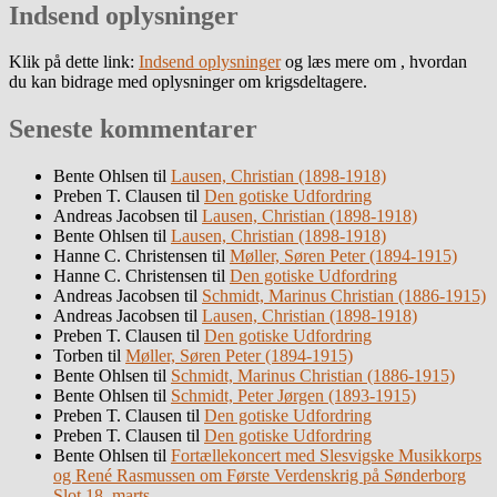
Indsend oplysninger
Klik på dette link:
Indsend oplysninger
og læs mere om , hvordan
du kan bidrage med oplysninger om krigsdeltagere.
Seneste kommentarer
Bente Ohlsen
til
Lausen, Christian (1898-1918)
Preben T. Clausen
til
Den gotiske Udfordring
Andreas Jacobsen
til
Lausen, Christian (1898-1918)
Bente Ohlsen
til
Lausen, Christian (1898-1918)
Hanne C. Christensen
til
Møller, Søren Peter (1894-1915)
Hanne C. Christensen
til
Den gotiske Udfordring
Andreas Jacobsen
til
Schmidt, Marinus Christian (1886-1915)
Andreas Jacobsen
til
Lausen, Christian (1898-1918)
Preben T. Clausen
til
Den gotiske Udfordring
Torben
til
Møller, Søren Peter (1894-1915)
Bente Ohlsen
til
Schmidt, Marinus Christian (1886-1915)
Bente Ohlsen
til
Schmidt, Peter Jørgen (1893-1915)
Preben T. Clausen
til
Den gotiske Udfordring
Preben T. Clausen
til
Den gotiske Udfordring
Bente Ohlsen
til
Fortællekoncert med Slesvigske Musikkorps
og René Rasmussen om Første Verdenskrig på Sønderborg
Slot 18. marts