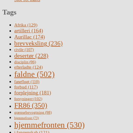
Tags
Afrika
(129)
artilleri
(164)
Aurillac
(174)
brevveksling
(236)
civile
(107)
desertør
(228)
disciplin
(96)
efterladte
(124)
faldne
(502)
faneflugt
(110)
forbud
(117)
forplejning
(181)
forsyninger
(102)
FR86
(350)
grænsebevogtning
(98)
hjemmefront
(73)
hjemmefronten
(530)
i fangenskab
(121)