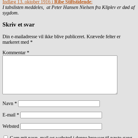
Indlæg 13. oktober 1916 i
Ribe Stiftstidende
:
I tabslisten meddeles, at Peter Hansen Nielsen fra Kliplev er død af
sygdom.
Skriv et svar
Din e-mailadresse vil ikke blive publiceret.
Krævede felter er
markeret med
*
Kommentar
*
Navn
*
E-mail
*
Websted
Gem mit navn, mail og websted i denne browser til næste gang