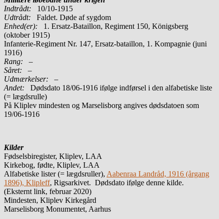
Indtrådt:
10/10-1915
Udtrådt:
Faldet. Døde af sygdom
Enhed(er):
1. Ersatz-Bataillon, Regiment 150, Königsberg
(oktober 1915)
Infanterie-Regiment Nr. 147, Ersatz-bataillon, 1. Kompagnie (juni
1916)
Rang:
–
Såret:
–
Udmærkelser: –
Andet:
Dødsdato 18/06-1916 ifølge indførsel i den alfabetiske liste
(= lægdsrulle)
På Kliplev mindesten og Marselisborg angives dødsdatoen som
19/06-1916
Kilder
Fødselsbiregister, Kliplev, LAA
Kirkebog, fødte, Kliplev, LAA
Alfabetiske lister (= lægdsruller),
Aabenraa Landråd, 1916 (årgang
1896), Klipleff
, Rigsarkivet. Dødsdato ifølge denne kilde.
(Eksternt link, februar 2020)
Mindesten, Kliplev Kirkegård
Marselisborg Monumentet, Aarhus