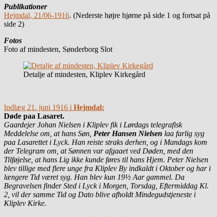
Publikationer
Hejmdal, 21/06-1916
. (Nederste højre hjørne på side 1 og fortsat på
side 2)
Fotos
Foto af mindesten, Sønderborg Slot
Detalje af mindesten, Kliplev Kirkegård
Indlæg 21. juni 1916 i
Hejmdal:
Døde paa Lasaret.
Gaardejer Johan Nielsen i Kliplev fik i Lørdags telegrafisk
Meddelelse om, at hans Søn,
Peter Hansen Nielsen
laa farlig syg
paa Lasarettet i Lyck. Han reiste straks derhen, og i Mandags kom
der Telegram om, at Sønnen var afgaaet ved Døden, med den
Tilføjelse, at hans Lig ikke kunde føres til hans Hjem. Peter Nielsen
blev tillige med flere unge fra Kliplev By indkaldt i Oktober og har i
længere Tid været syg.
Han blev kun 19½ Aar gammel. Da
Begravelsen finder Sted i Lyck i Morgen, Torsdag, Eftermiddag Kl.
2, vil der samme Tid og Dato blive afholdt Mindegudstjeneste i
Kliplev Kirke.