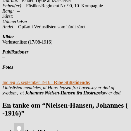
Udtrådt:
Faldet. Døde af kvæstelser
Enhed(er):
Füsilier-Regiment Nr. 90, 10. Kompagnie
Rang:
–
Såret:
–
Udmærkelser: –
Andet:
Opført i Verlustlisten som hårdt såret
Kilder
Verlustenliste (17/08-1916)
Publikationer
–
Fotos
–
Indlæg 2. september 1916 i
Ribe Stiftstidende
:
I tabslisten meddeles, at Hans Jepsen fra Lavensby er død af
sygdom, at
Johannes Nielsen-Hansen fra Hostrupskov
er død.
En tanke om “Nielsen-Hansen, Johannes (
-1916)”