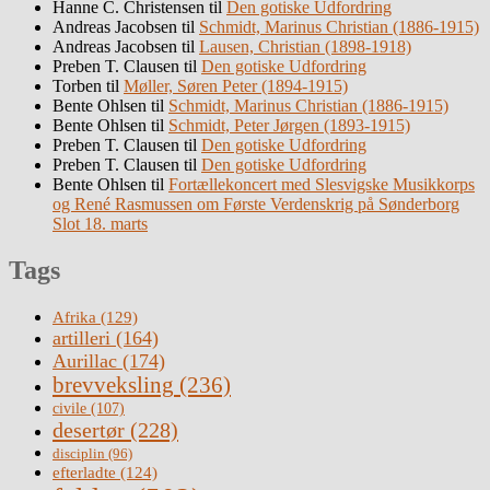
Hanne C. Christensen
til
Den gotiske Udfordring
Andreas Jacobsen
til
Schmidt, Marinus Christian (1886-1915)
Andreas Jacobsen
til
Lausen, Christian (1898-1918)
Preben T. Clausen
til
Den gotiske Udfordring
Torben
til
Møller, Søren Peter (1894-1915)
Bente Ohlsen
til
Schmidt, Marinus Christian (1886-1915)
Bente Ohlsen
til
Schmidt, Peter Jørgen (1893-1915)
Preben T. Clausen
til
Den gotiske Udfordring
Preben T. Clausen
til
Den gotiske Udfordring
Bente Ohlsen
til
Fortællekoncert med Slesvigske Musikkorps
og René Rasmussen om Første Verdenskrig på Sønderborg
Slot 18. marts
Tags
Afrika
(129)
artilleri
(164)
Aurillac
(174)
brevveksling
(236)
civile
(107)
desertør
(228)
disciplin
(96)
efterladte
(124)