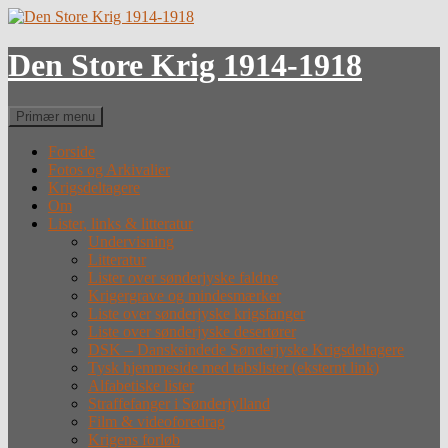
Hop
til
indhold
Den Store Krig 1914-1918
Søg
Primær menu
Forside
Fotos og Arkivalier
Krigsdeltagere
Om
Lister, links & litteratur
Undervisning
Litteratur
Lister over sønderjyske faldne
Krigergrave og mindesmærker
Liste over sønderjyske krigsfanger
Liste over sønderjyske desertører
DSK – Dansksindede Sønderjyske Krigsdeltagere
Tysk hjemmeside med tabslister (eksternt link)
Alfabetiske lister
Straffefanger i Sønderjylland
Film & videoforedrag
Krigens forløb