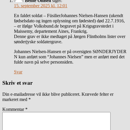
Bente Ohlsen
siger:
15. september 2025 kl. 12:01
En faldet soldat – FüsilierJohannes Nielsen-Hansen (ukendt
fødselsdato og ingen oplysning om fødested) død 22.7.1916,
– er ifølge Volksbund.de begravet på Krigsgravstedet i
Maissemy, departement Aines, Frankrig.
Denne grav er ikke medtaget på Jørgen Flintholms lister over
sønderjyske soldatergrave.
Johannes Nielsen-Hansen er på oversigten SØNDERJYDER
N kun anført som “Johannes Nielsen” men er anført med det
fulde navn på selve personsiden.
Svar
Skriv et svar
Din e-mailadresse vil ikke blive publiceret.
Krævede felter er
markeret med
*
Kommentar
*