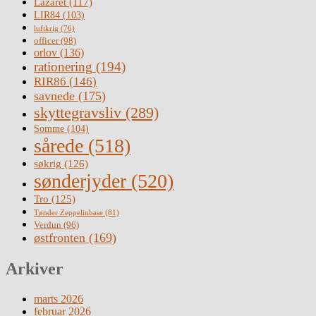
Lazaret
(117)
LIR84
(103)
luftkrig
(76)
officer
(98)
orlov
(136)
rationering
(194)
RIR86
(146)
savnede
(175)
skyttegravsliv
(289)
Somme
(104)
sårede
(518)
søkrig
(126)
sønderjyder
(520)
Tro
(125)
Tønder Zeppelinbase
(81)
Verdun
(96)
østfronten
(169)
Arkiver
marts 2026
februar 2026