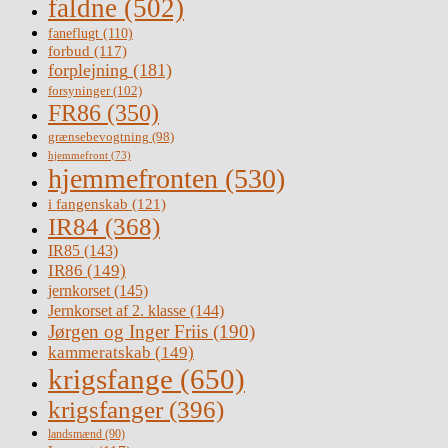
faldne
(502)
faneflugt
(110)
forbud
(117)
forplejning
(181)
forsyninger
(102)
FR86
(350)
grænsebevogtning
(98)
hjemmefront
(73)
hjemmefronten
(530)
i fangenskab
(121)
IR84
(368)
IR85
(143)
IR86
(149)
jernkorset
(145)
Jernkorset af 2. klasse
(144)
Jørgen og Inger Friis
(190)
kammeratskab
(149)
krigsfange
(650)
krigsfanger
(396)
landsmænd
(90)