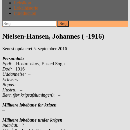
Leksikon
Lokalhistorie
Introduction
Søg
efter:
Nielsen-Hansen, Johannes ( -1916)
Senest opdateret 5. september 2016
Persondata
Født:
Hostrupskov, Ensted Sogn
Død:
1916
Uddannelse:
–
Erhverv:
–
Bopæl:
–
Hustru:
–
Børn (før krigsafslutningen)
: –
Militære løbebane før krigen
–
Militære løbebane under krigen
Indtrådt:
?