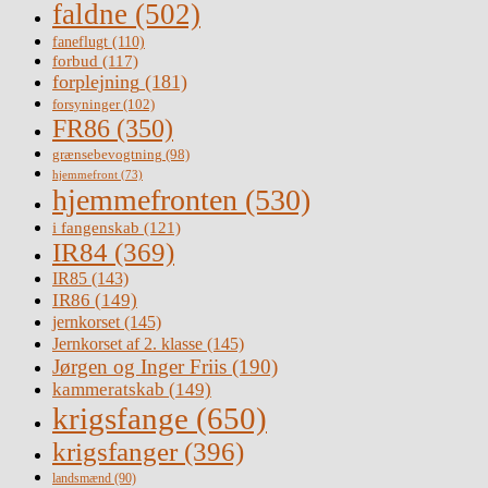
faldne
(502)
faneflugt
(110)
forbud
(117)
forplejning
(181)
forsyninger
(102)
FR86
(350)
grænsebevogtning
(98)
hjemmefront
(73)
hjemmefronten
(530)
i fangenskab
(121)
IR84
(369)
IR85
(143)
IR86
(149)
jernkorset
(145)
Jernkorset af 2. klasse
(145)
Jørgen og Inger Friis
(190)
kammeratskab
(149)
krigsfange
(650)
krigsfanger
(396)
landsmænd
(90)