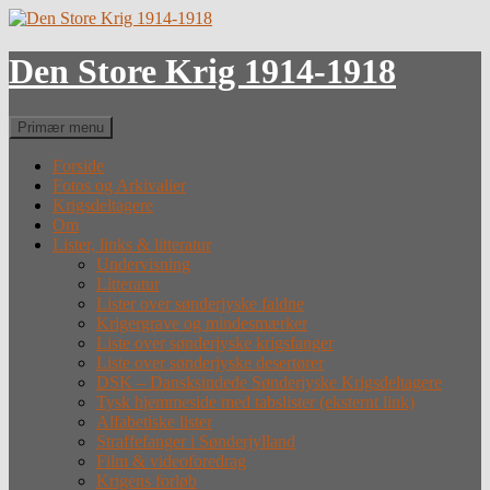
Hop
til
indhold
Den Store Krig 1914-1918
Søg
Primær menu
Forside
Fotos og Arkivalier
Krigsdeltagere
Om
Lister, links & litteratur
Undervisning
Litteratur
Lister over sønderjyske faldne
Krigergrave og mindesmærker
Liste over sønderjyske krigsfanger
Liste over sønderjyske desertører
DSK – Dansksindede Sønderjyske Krigsdeltagere
Tysk hjemmeside med tabslister (eksternt link)
Alfabetiske lister
Straffefanger i Sønderjylland
Film & videoforedrag
Krigens forløb