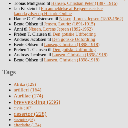
Tobias Midtgaard
til
Hansen, Christian Peter (1887-1916)
Jan Kirstein
til
Fin anmeldelse af Kejserens sidste
kaperkrydser op Historie Online
Hanne C. Christensen
til
Nissen, Lorens Jepsen (1892-1962)
Bente Ohlsen
til
Jensen, Lauritz (1891-1915)
Anni
til
Nissen, Lorens Jepsen (1892-1962)
Preben T. Clausen
til
Den gotiske Udfordring
Andreas Jacobsen
til
Den gotiske Udfordring
Bente Ohlsen
til
Lausen, Christian (1898-1918)
Preben T. Clausen
til
Den gotiske Udfordring
Andreas Jacobsen
til
Lausen, Christian (1898-1918)
Bente Ohlsen
til
Lausen, Christian (1898-1918)
Tags
Afrika
(129)
artilleri
(164)
Aurillac
(174)
brevveksling
(236)
civile
(107)
desertør
(228)
disciplin
(96)
efterladte
(124)