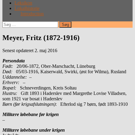
Leksikon
Lokalhistorie
Introduction
Søg
efter:
Meyer, Fritz (1872-1916)
Senest opdateret 2. maj 2016
Persondata
Født:
20/06-1872, Ober-Marschacht, Lüneburg
Død:
05/03-1916, Kaiserwald, Swirki, (øst for Wilma), Rusland
Uddannelse:
–
Erhverv:
–
Bopæl:
Schneverdingen, Kreis Soltau
Hustru:
Gift 1893 i Haderslev med Margrethe Lovise Villadsen,
som 1921 var bosat i Haderslev
Børn (før krigsafslutningen)
: Efterlod sig 7 børn, født 1893-1910
Militære løbebane før krigen
–
Militære løbebane under krigen