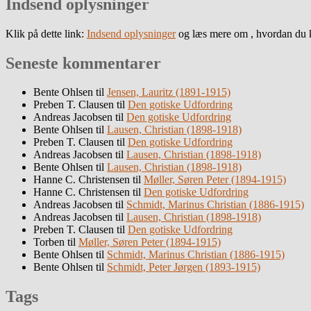
Indsend oplysninger
Klik på dette link:
Indsend oplysninger
og læs mere om , hvordan du k
Seneste kommentarer
Bente Ohlsen
til
Jensen, Lauritz (1891-1915)
Preben T. Clausen
til
Den gotiske Udfordring
Andreas Jacobsen
til
Den gotiske Udfordring
Bente Ohlsen
til
Lausen, Christian (1898-1918)
Preben T. Clausen
til
Den gotiske Udfordring
Andreas Jacobsen
til
Lausen, Christian (1898-1918)
Bente Ohlsen
til
Lausen, Christian (1898-1918)
Hanne C. Christensen
til
Møller, Søren Peter (1894-1915)
Hanne C. Christensen
til
Den gotiske Udfordring
Andreas Jacobsen
til
Schmidt, Marinus Christian (1886-1915)
Andreas Jacobsen
til
Lausen, Christian (1898-1918)
Preben T. Clausen
til
Den gotiske Udfordring
Torben
til
Møller, Søren Peter (1894-1915)
Bente Ohlsen
til
Schmidt, Marinus Christian (1886-1915)
Bente Ohlsen
til
Schmidt, Peter Jørgen (1893-1915)
Tags