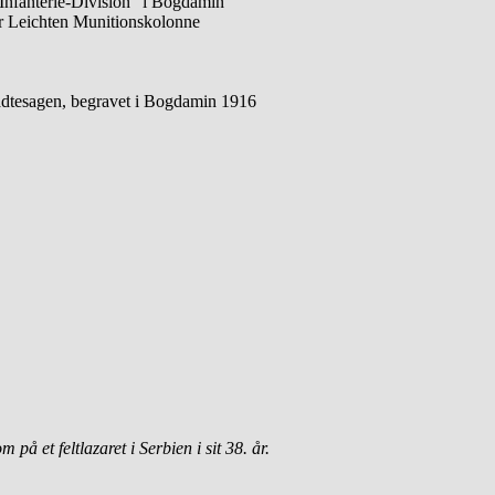
 Infanterie-Division” i Bogdamin
er Leichten Munitionskolonne
rladtesagen, begravet i Bogdamin 1916
å et feltlazaret i Serbien i sit 38. år.