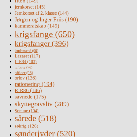
IR86
(149)
jernkorset
(145)
Jernkorset af 2. klasse
(144)
Jørgen og Inger Friis
(190)
kammeratskab
(149)
krigsfange
(650)
krigsfanger
(396)
landsmænd
(90)
Lazaret
(117)
LIR84
(103)
luftkrig
(76)
officer
(98)
orlov
(136)
rationering
(194)
RIR86
(146)
savnede
(175)
skyttegravsliv
(289)
Somme
(104)
sårede
(518)
søkrig
(126)
sønderjyder
(520)