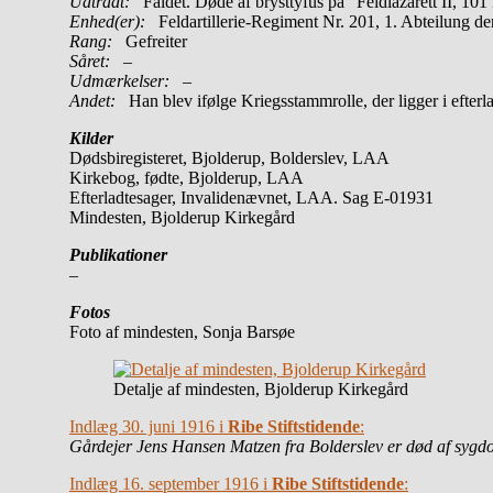
Udtrådt:
Faldet. Døde af brysttyfus på ”Feldlazarett II, 101
Enhed(er):
Feldartillerie-Regiment Nr. 201, 1. Abteilung d
Rang:
Gefreiter
Såret:
–
Udmærkelser: –
Andet:
Han blev ifølge Kriegsstammrolle, der ligger i efte
Kilder
Dødsbiregisteret, Bjolderup, Bolderslev, LAA
Kirkebog, fødte, Bjolderup, LAA
Efterladtesager, Invalidenævnet, LAA. Sag E-01931
Mindesten, Bjolderup Kirkegård
Publikationer
–
Fotos
Foto af mindesten, Sonja Barsøe
Detalje af mindesten, Bjolderup Kirkegård
Indlæg 30. juni 1916 i
Ribe Stiftstidende
:
Gårdejer Jens Hansen Matzen fra Bolderslev er død af sygdom p
Indlæg 16. september 1916 i
Ribe Stiftstidende
: