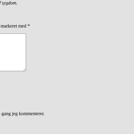
af sygdom.
r markeret med
*
e gang jeg kommenterer.