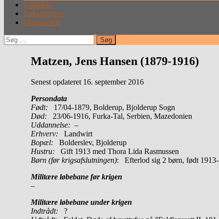
Leksikon
Lokalhistorie
Introduction
Søg
efter:
Matzen, Jens Hansen (1879-1916)
Senest opdateret 16. september 2016
Persondata
Født:
17/04-1879, Bolderup, Bjolderup Sogn
Død:
23/06-1916, Furka-Tal, Serbien, Mazedonien
Uddannelse:
–
Erhverv:
Landwirt
Bopæl:
Bolderslev, Bjolderup
Hustru:
Gift 1913 med Thora Lida Rasmussen
Børn (før krigsafslutningen)
: Efterlod sig 2 børn, født 1913
Militære løbebane før krigen
–
Militære løbebane under krigen
Indtrådt:
?