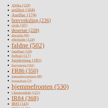
Afrika
(129)
artilleri
(164)
Aurillac
(174)
brevveksling
(236)
civile
(107)
desertør
(228)
disciplin
(96)
efterladte
(124)
faldne
(502)
faneflugt
(110)
forbud
(117)
forplejning
(181)
forsyninger
(102)
FR86
(350)
grænsebevogtning
(98)
hjemmefront
(73)
hjemmefronten
(530)
i fangenskab
(121)
IR84
(368)
IR85
(143)