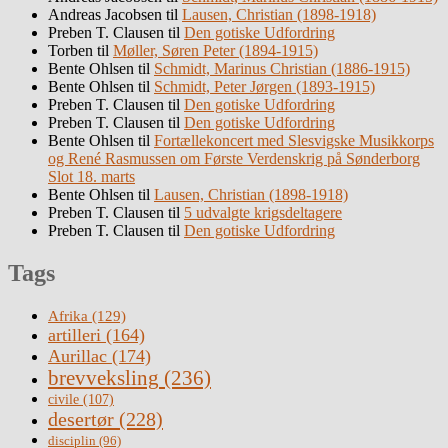
Andreas Jacobsen
til
Lausen, Christian (1898-1918)
Preben T. Clausen
til
Den gotiske Udfordring
Torben
til
Møller, Søren Peter (1894-1915)
Bente Ohlsen
til
Schmidt, Marinus Christian (1886-1915)
Bente Ohlsen
til
Schmidt, Peter Jørgen (1893-1915)
Preben T. Clausen
til
Den gotiske Udfordring
Preben T. Clausen
til
Den gotiske Udfordring
Bente Ohlsen
til
Fortællekoncert med Slesvigske Musikkorps
og René Rasmussen om Første Verdenskrig på Sønderborg
Slot 18. marts
Bente Ohlsen
til
Lausen, Christian (1898-1918)
Preben T. Clausen
til
5 udvalgte krigsdeltagere
Preben T. Clausen
til
Den gotiske Udfordring
Tags
Afrika
(129)
artilleri
(164)
Aurillac
(174)
brevveksling
(236)
civile
(107)
desertør
(228)
disciplin
(96)