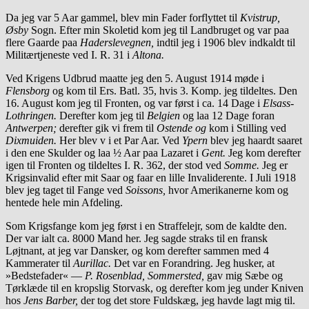
Da jeg var 5 Aar gammel, blev min Fader forflyttet til
Kvistrup,
Øsby
Sogn. Efter min Skoletid kom jeg til Landbruget og var paa
flere Gaarde paa
Haderslevegnen,
indtil jeg i 1906 blev indkaldt til
Militærtjeneste ved I. R. 31 i
Altona.
Ved Krigens Udbrud maatte jeg den 5. August 1914 møde i
Flensborg
og kom til Ers. Batl. 35, hvis 3. Komp. jeg tildeltes. Den
16. August kom jeg til Fronten, og var først i ca. 14 Dage i
Elsass-
Lothringen.
Derefter kom jeg til
Belgien
og laa 12 Dage foran
Antwerpen;
derefter gik vi frem til
Ostende og
kom i Stilling ved
Dixmuiden.
Her blev v i et Par Aar. Ved
Ypern
blev jeg haardt saaret
i den ene Skulder og laa ½ Aar paa Lazaret i
Gent.
Jeg kom derefter
igen til Fronten og tildeltes I. R. 362, der stod ved
Somme.
Jeg er
Krigsinvalid efter mit Saar og faar en lille Invaliderente. I Juli 1918
blev jeg taget til Fange ved
Soissons,
hvor Amerikanerne kom og
hentede hele min Afdeling.
Som Krigsfange kom jeg først i en Straffelejr, som de kaldte den.
Der var ialt ca. 8000 Mand her. Jeg sagde straks til en fransk
Løjtnant, at jeg var Dansker, og kom derefter sammen med 4
Kammerater til
Aurillac.
Det var en Forandring. Jeg husker, at
»Bedstefader« —
P. Rosenblad, Sommersted,
gav mig Sæbe og
Tørklæde til en kropslig Storvask, og derefter kom jeg under Kniven
hos
Jens Barber,
der tog det store Fuldskæg, jeg havde lagt mig til.