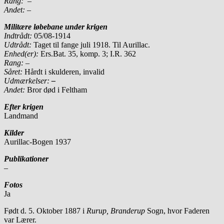
Rang:
–
Andet:
–
Militære løbebane under krigen
Indtrådt:
05/08-1914
Udtrådt:
Taget til fange juli 1918. Til Aurillac.
Enhed(er):
Ers.Bat. 35, komp. 3; I.R. 362
Rang:
–
Såret:
Hårdt i skulderen, invalid
Udmærkelser:
–
Andet:
Bror død i Feltham
Efter krigen
Landmand
Kilder
Aurillac-Bogen 1937
Publikationer
–
Fotos
Ja
Født d. 5. Oktober 1887 i
Rurup, Branderup
Sogn, hvor Faderen
var Lærer.