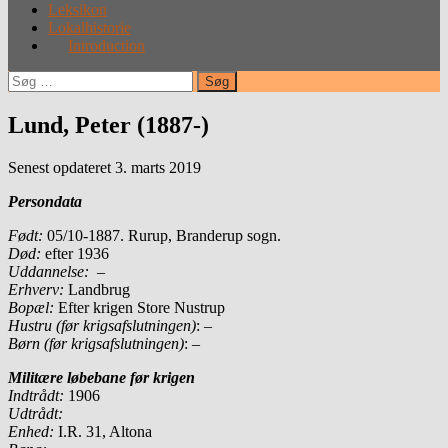
Leksikon
Lokalhistorie
Introduction
Søg
efter:
Lund, Peter (1887-)
Senest opdateret 3. marts 2019
Persondata
Født:
05/10-1887. Rurup, Branderup sogn.
Død:
efter 1936
Uddannelse: –
Erhverv:
Landbrug
Bopæl:
Efter krigen Store Nustrup
Hustru (før krigsafslutningen)
: –
Børn (før krigsafslutningen)
: –
Militære løbebane før krigen
Indtrådt:
1906
Udtrådt:
Enhed:
I.R. 31, Altona