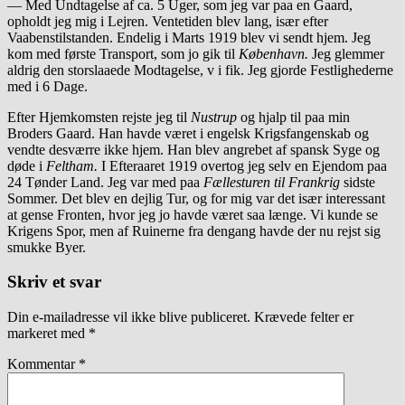
— Med Undtagelse af ca. 5 Uger, som jeg var paa en Gaard,
opholdt jeg mig i Lejren. Ventetiden blev lang, især efter
Vaabenstilstanden. Endelig i Marts 1919 blev vi sendt hjem. Jeg
kom med første Transport, som jo gik til
København.
Jeg glemmer
aldrig den storslaaede Modtagelse, v i fik. Jeg gjorde Festlighederne
med i 6 Dage.
Efter Hjemkomsten rejste jeg til
Nustrup
og hjalp til paa min
Broders Gaard. Han havde været i engelsk Krigsfangenskab og
vendte desværre ikke hjem. Han blev angrebet af spansk Syge og
døde i
Feltham.
I Efteraaret 1919 overtog jeg selv en Ejendom paa
24 Tønder Land. Jeg var med paa
Fællesturen til Frankrig
sidste
Sommer. Det blev en dejlig Tur, og for mig var det især interessant
at gense Fronten, hvor jeg jo havde været saa længe. Vi kunde se
Krigens Spor, men af Ruinerne fra dengang havde der nu rejst sig
smukke Byer.
Skriv et svar
Din e-mailadresse vil ikke blive publiceret.
Krævede felter er
markeret med
*
Kommentar
*