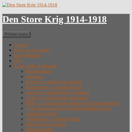
Hop
til
indhold
Den Store Krig 1914-1918
Søg
Primær menu
Forside
Fotos og Arkivalier
Krigsdeltagere
Om
Lister, links & litteratur
Undervisning
Litteratur
Lister over sønderjyske faldne
Krigergrave og mindesmærker
Liste over sønderjyske krigsfanger
Liste over sønderjyske desertører
DSK – Dansksindede Sønderjyske Krigsdeltagere
Tysk hjemmeside med tabslister (eksternt link)
Alfabetiske lister
Straffefanger i Sønderjylland
Film & videoforedrag
Krigens forløb