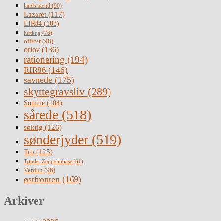
landsmænd
(90)
Lazaret
(117)
LIR84
(103)
luftkrig
(76)
officer
(98)
orlov
(136)
rationering
(194)
RIR86
(146)
savnede
(175)
skyttegravsliv
(289)
Somme
(104)
sårede
(518)
søkrig
(126)
sønderjyder
(519)
Tro
(125)
Tønder Zeppelinbase
(81)
Verdun
(96)
østfronten
(169)
Arkiver