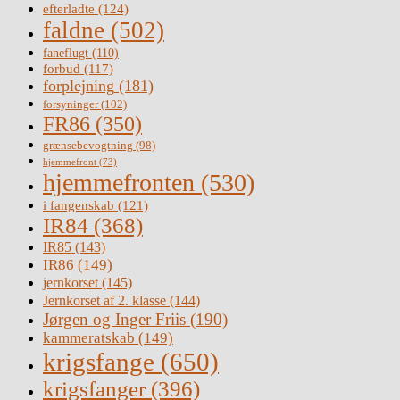
efterladte
(124)
faldne
(502)
faneflugt
(110)
forbud
(117)
forplejning
(181)
forsyninger
(102)
FR86
(350)
grænsebevogtning
(98)
hjemmefront
(73)
hjemmefronten
(530)
i fangenskab
(121)
IR84
(368)
IR85
(143)
IR86
(149)
jernkorset
(145)
Jernkorset af 2. klasse
(144)
Jørgen og Inger Friis
(190)
kammeratskab
(149)
krigsfange
(650)
krigsfanger
(396)