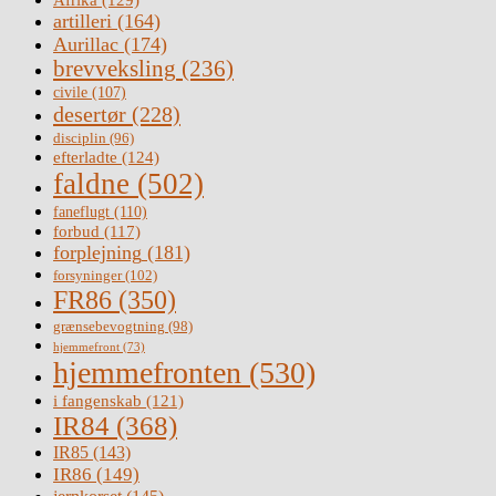
artilleri
(164)
Aurillac
(174)
brevveksling
(236)
civile
(107)
desertør
(228)
disciplin
(96)
efterladte
(124)
faldne
(502)
faneflugt
(110)
forbud
(117)
forplejning
(181)
forsyninger
(102)
FR86
(350)
grænsebevogtning
(98)
hjemmefront
(73)
hjemmefronten
(530)
i fangenskab
(121)
IR84
(368)
IR85
(143)
IR86
(149)