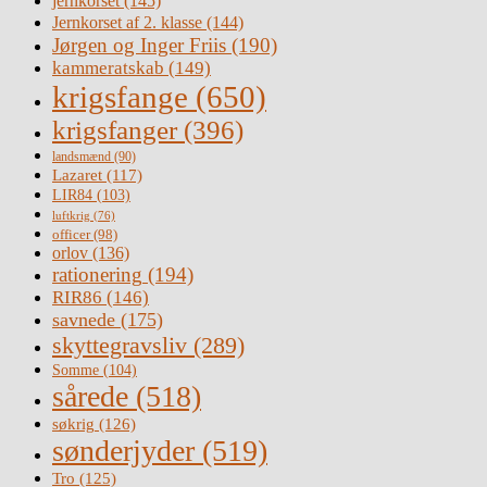
jernkorset
(145)
Jernkorset af 2. klasse
(144)
Jørgen og Inger Friis
(190)
kammeratskab
(149)
krigsfange
(650)
krigsfanger
(396)
landsmænd
(90)
Lazaret
(117)
LIR84
(103)
luftkrig
(76)
officer
(98)
orlov
(136)
rationering
(194)
RIR86
(146)
savnede
(175)
skyttegravsliv
(289)
Somme
(104)
sårede
(518)
søkrig
(126)
sønderjyder
(519)
Tro
(125)