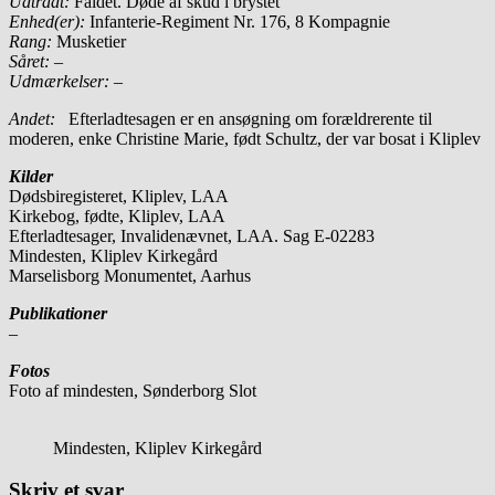
Udtrådt:
Faldet. Døde af skud i brystet
Enhed(er):
Infanterie-Regiment Nr. 176, 8 Kompagnie
Rang:
Musketier
Såret:
–
Udmærkelser: –
Andet:
Efterladtesagen er en ansøgning om forældrerente til
moderen, enke Christine Marie, født Schultz, der var bosat i Kliplev
Kilder
Dødsbiregisteret, Kliplev, LAA
Kirkebog, fødte, Kliplev, LAA
Efterladtesager, Invalidenævnet, LAA. Sag E-02283
Mindesten, Kliplev Kirkegård
Marselisborg Monumentet, Aarhus
Publikationer
–
Fotos
Foto af mindesten, Sønderborg Slot
Mindesten, Kliplev Kirkegård
Skriv et svar