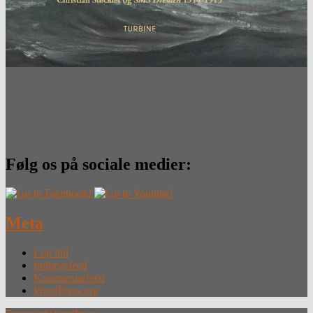
Følg os på sociale medier:
Meta
Log ind
Indlægsfeed
Kommentarfeed
WordPress.org