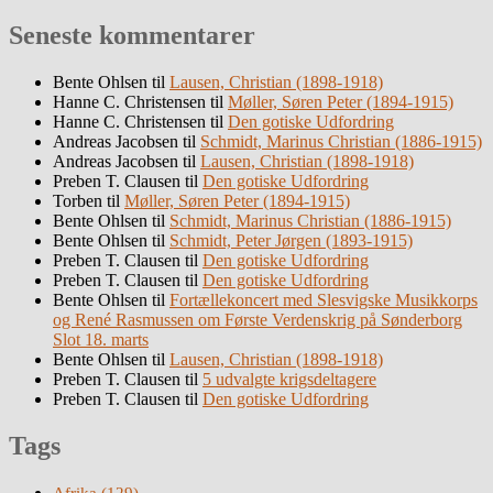
Seneste kommentarer
Bente Ohlsen
til
Lausen, Christian (1898-1918)
Hanne C. Christensen
til
Møller, Søren Peter (1894-1915)
Hanne C. Christensen
til
Den gotiske Udfordring
Andreas Jacobsen
til
Schmidt, Marinus Christian (1886-1915)
Andreas Jacobsen
til
Lausen, Christian (1898-1918)
Preben T. Clausen
til
Den gotiske Udfordring
Torben
til
Møller, Søren Peter (1894-1915)
Bente Ohlsen
til
Schmidt, Marinus Christian (1886-1915)
Bente Ohlsen
til
Schmidt, Peter Jørgen (1893-1915)
Preben T. Clausen
til
Den gotiske Udfordring
Preben T. Clausen
til
Den gotiske Udfordring
Bente Ohlsen
til
Fortællekoncert med Slesvigske Musikkorps
og René Rasmussen om Første Verdenskrig på Sønderborg
Slot 18. marts
Bente Ohlsen
til
Lausen, Christian (1898-1918)
Preben T. Clausen
til
5 udvalgte krigsdeltagere
Preben T. Clausen
til
Den gotiske Udfordring
Tags
Afrika
(129)