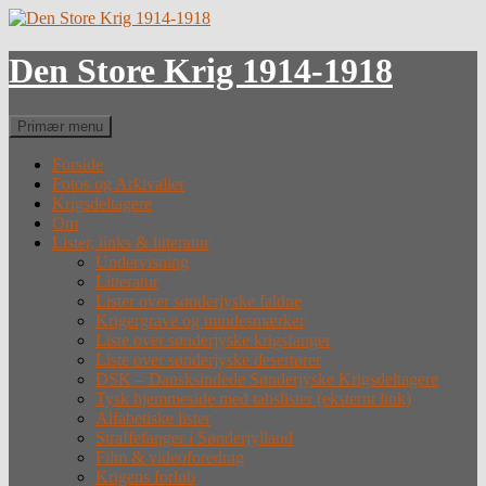
Hop
til
indhold
Den Store Krig 1914-1918
Søg
Primær menu
Forside
Fotos og Arkivalier
Krigsdeltagere
Om
Lister, links & litteratur
Undervisning
Litteratur
Lister over sønderjyske faldne
Krigergrave og mindesmærker
Liste over sønderjyske krigsfanger
Liste over sønderjyske desertører
DSK – Dansksindede Sønderjyske Krigsdeltagere
Tysk hjemmeside med tabslister (eksternt link)
Alfabetiske lister
Straffefanger i Sønderjylland
Film & videoforedrag
Krigens forløb