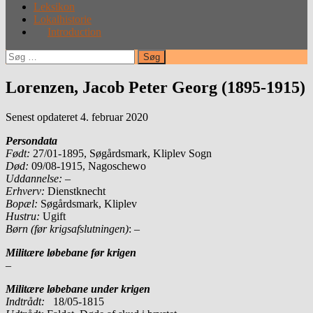
Leksikon
Lokalhistorie
Introduction
Søg
efter:
Lorenzen, Jacob Peter Georg (1895-1915)
Senest opdateret 4. februar 2020
Persondata
Født:
27/01-1895, Søgårdsmark, Kliplev Sogn
Død:
09/08-1915, Nagoschewo
Uddannelse:
–
Erhverv:
Dienstknecht
Bopæl:
Søgårdsmark, Kliplev
Hustru:
Ugift
Børn (før krigsafslutningen)
: –
Militære løbebane før krigen
–
Militære løbebane under krigen
Indtrådt:
18/05-1815