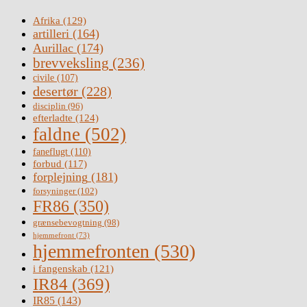
Afrika
(129)
artilleri
(164)
Aurillac
(174)
brevveksling
(236)
civile
(107)
desertør
(228)
disciplin
(96)
efterladte
(124)
faldne
(502)
faneflugt
(110)
forbud
(117)
forplejning
(181)
forsyninger
(102)
FR86
(350)
grænsebevogtning
(98)
hjemmefront
(73)
hjemmefronten
(530)
i fangenskab
(121)
IR84
(369)
IR85
(143)