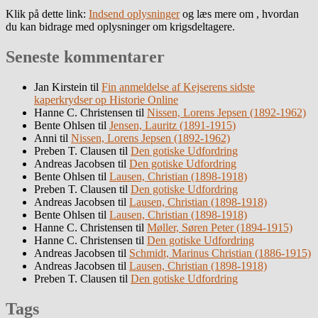
Klik på dette link:
Indsend oplysninger
og læs mere om , hvordan
du kan bidrage med oplysninger om krigsdeltagere.
Seneste kommentarer
Jan Kirstein
til
Fin anmeldelse af Kejserens sidste
kaperkrydser op Historie Online
Hanne C. Christensen
til
Nissen, Lorens Jepsen (1892-1962)
Bente Ohlsen
til
Jensen, Lauritz (1891-1915)
Anni
til
Nissen, Lorens Jepsen (1892-1962)
Preben T. Clausen
til
Den gotiske Udfordring
Andreas Jacobsen
til
Den gotiske Udfordring
Bente Ohlsen
til
Lausen, Christian (1898-1918)
Preben T. Clausen
til
Den gotiske Udfordring
Andreas Jacobsen
til
Lausen, Christian (1898-1918)
Bente Ohlsen
til
Lausen, Christian (1898-1918)
Hanne C. Christensen
til
Møller, Søren Peter (1894-1915)
Hanne C. Christensen
til
Den gotiske Udfordring
Andreas Jacobsen
til
Schmidt, Marinus Christian (1886-1915)
Andreas Jacobsen
til
Lausen, Christian (1898-1918)
Preben T. Clausen
til
Den gotiske Udfordring
Tags