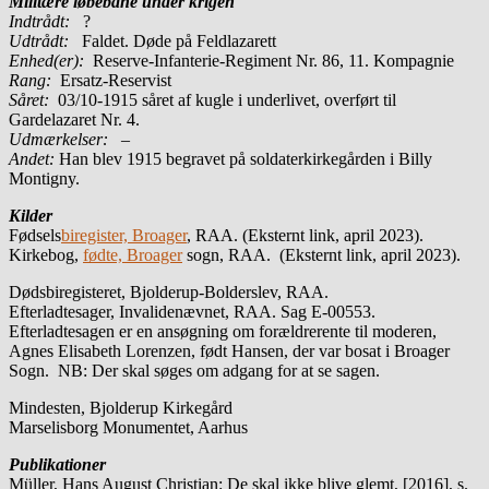
Militære løbebane under krigen
Indtrådt:
?
Udtrådt:
Faldet. Døde på Feldlazarett
Enhed(er):
Reserve-Infanterie-Regiment Nr. 86, 11. Kompagnie
Rang:
Ersatz-Reservist
Såret:
03/10-1915 såret af kugle i underlivet, overført til
Gardelazaret Nr. 4.
Udmærkelser: –
Andet:
Han blev 1915 begravet på soldaterkirkegården i Billy
Montigny.
Kilder
Fødsels
biregister, Broager
, RAA. (Eksternt link, april 2023).
Kirkebog,
fødte, Broager
sogn, RAA. (Eksternt link, april 2023).
Dødsbiregisteret, Bjolderup-Bolderslev, RAA.
Efterladtesager, Invalidenævnet, RAA. Sag E-00553.
Efterladtesagen er en ansøgning om forældrerente til moderen,
Agnes Elisabeth Lorenzen, født Hansen, der var bosat i Broager
Sogn. NB: Der skal søges om adgang for at se sagen.
Mindesten, Bjolderup Kirkegård
Marselisborg Monumentet, Aarhus
Publikationer
Müller, Hans August Christian: De skal ikke blive glemt, [2016], s.