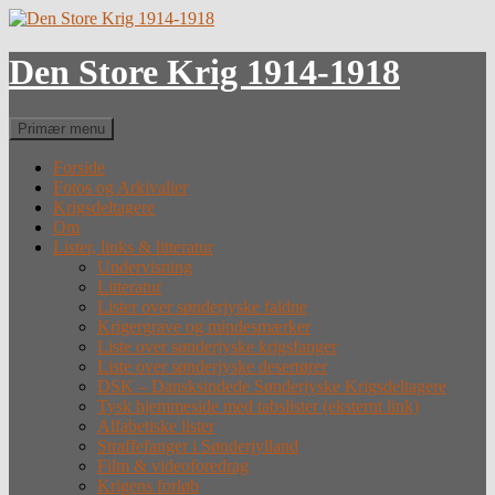
Hop
til
indhold
Den Store Krig 1914-1918
Søg
Primær menu
Forside
Fotos og Arkivalier
Krigsdeltagere
Om
Lister, links & litteratur
Undervisning
Litteratur
Lister over sønderjyske faldne
Krigergrave og mindesmærker
Liste over sønderjyske krigsfanger
Liste over sønderjyske desertører
DSK – Dansksindede Sønderjyske Krigsdeltagere
Tysk hjemmeside med tabslister (eksternt link)
Alfabetiske lister
Straffefanger i Sønderjylland
Film & videoforedrag
Krigens forløb