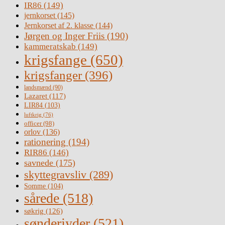
IR86
(149)
jernkorset
(145)
Jernkorset af 2. klasse
(144)
Jørgen og Inger Friis
(190)
kammeratskab
(149)
krigsfange
(650)
krigsfanger
(396)
landsmænd
(90)
Lazaret
(117)
LIR84
(103)
luftkrig
(76)
officer
(98)
orlov
(136)
rationering
(194)
RIR86
(146)
savnede
(175)
skyttegravsliv
(289)
Somme
(104)
sårede
(518)
søkrig
(126)
sønderjyder
(521)