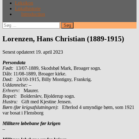
Leksikon
Lokalhistorie
Introduction
Søg
efter:
Lorenzen, Hans Christian (1889-1915)
Senest opdateret 19. april 2023
Persondata
Født:
13/07-1889, Skodsbøl Mark, Broager sogn.
Dåb: 11/08-1889, Broager kirke.
Død:
24/10-1915, Billy Montigny, Frankrig.
Uddannelse:
–
Erhverv:
Maurer.
Bopæl:
Bolderslev, Bjolderup sogn.
Hustru:
Gift med Kjestine Jensen.
Børn (før krigsafslutningen)
: Efterlod 4 umyndige børn, som 1921
var bosat i Flensborg
Militære løbebane før krigen
–