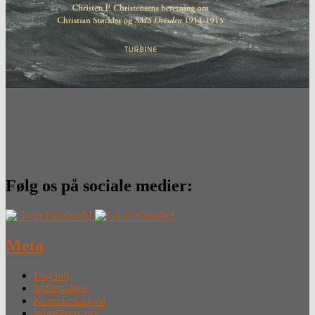
Følg os på sociale medier:
Meta
Log ind
Indlægsfeed
Kommentarfeed
WordPress.org