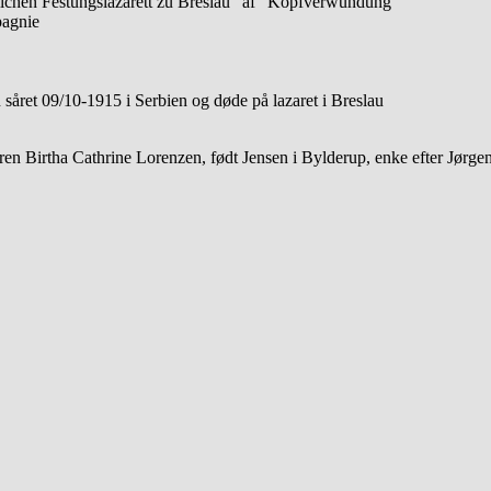
hen Festungslazarett zu Breslau” af ”Kopfverwundung”
pagnie
 såret 09/10-1915 i Serbien og døde på lazaret i Breslau
eren Birtha Cathrine Lorenzen, født Jensen i Bylderup, enke efter Jørg