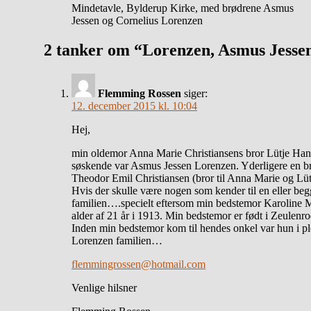
Mindetavle, Bylderup Kirke, med brødrene Asmus
Jessen og Cornelius Lorenzen
2 tanker om “Lorenzen, Asmus Jessen
Flemming Rossen
siger:
12. december 2015 kl. 10:04
Hej,
min oldemor Anna Marie Christiansens bror Lütje Hans
søskende var Asmus Jessen Lorenzen. Yderligere en bro
Theodor Emil Christiansen (bror til Anna Marie og Lütj
Hvis der skulle være nogen som kender til en eller beg
familien….specielt eftersom min bedstemor Karoline Ma
alder af 21 år i 1913. Min bedstemor er født i Zeulen
Inden min bedstemor kom til hendes onkel var hun i p
Lorenzen familien…
flemmingrossen@hotmail.com
Venlige hilsner