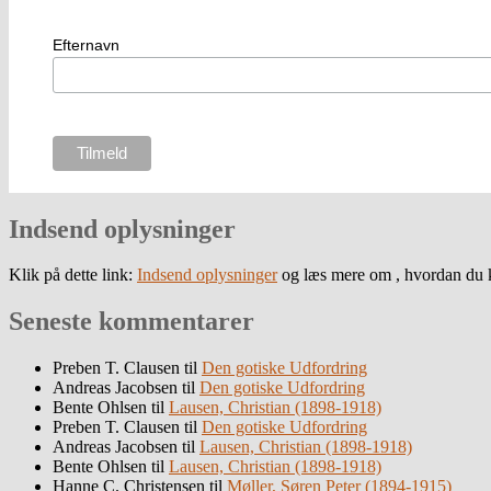
Efternavn
Indsend oplysninger
Klik på dette link:
Indsend oplysninger
og læs mere om , hvordan du k
Seneste kommentarer
Preben T. Clausen
til
Den gotiske Udfordring
Andreas Jacobsen
til
Den gotiske Udfordring
Bente Ohlsen
til
Lausen, Christian (1898-1918)
Preben T. Clausen
til
Den gotiske Udfordring
Andreas Jacobsen
til
Lausen, Christian (1898-1918)
Bente Ohlsen
til
Lausen, Christian (1898-1918)
Hanne C. Christensen
til
Møller, Søren Peter (1894-1915)