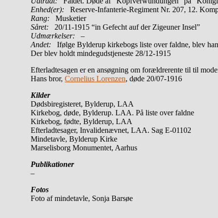
Udtrådt:
Faldet. Døde af “Kopfverwundungen” på ”Königlic
Enhed(er):
Reserve-Infanterie-Regiment Nr. 207, 12. Kom
Rang:
Musketier
Såret:
20/11-1915 “in Gefecht auf der Zigeuner Insel”
Udmærkelser: –
Andet:
Ifølge Bylderup kirkebogs liste over faldne, blev han
Der blev holdt mindegudstjeneste 28/12-1915
Efterladtesagen er en ansøgning om forældrerente til til mod
Hans bror,
Cornelius Lorenzen
, døde 20/07-1916
Kilder
Dødsbiregisteret, Bylderup, LAA
Kirkebog, døde, Bylderup. LAA. På liste over faldne
Kirkebog, fødte, Bylderup, LAA
Efterladtesager, Invalidenævnet, LAA. Sag E-01102
Mindetavle, Bylderup Kirke
Marselisborg Monumentet, Aarhus
Publikationer
–
Fotos
Foto af mindetavle, Sonja Barsøe