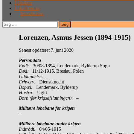
Leksikon
Lokalhistorie
Introduction
Søg
efter:
Lorenzen, Asmus Jessen (1894-1915)
Senest opdateret 7. juni 2020
Persondata
Født:
30/08-1894, Lendemark, Bylderup Sogn
Død:
11/12-1915, Breslau, Polen
Uddannelse:
–
Erhverv:
Dienstknecht
Bopæl:
Lendemark, Bylderup
Hustru:
Ugift
Børn (før krigsafslutningen)
: –
Militære løbebane før krigen
–
Militære løbebane under krigen
Indtrådt:
04/05-1915