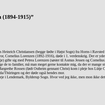
 (1894-1915)”
 Heinrich Christiansen (begge fødte i Højst Sogn) fra Horns i Ravste
r, Cornelius Lorenzen (1892-1916), døde i 1. verdenskrig. Der er yder
e) gifte sig med Petrea Lorenzen (søster til Asmus Jessen og Cornelius
ge de to familier, må man meget gerne kontakte mig, da der er mange st
rgrethe Rossen (født Ostheim gennant Christ) kom i pleje hos Lütje Ch
roda/Thüringen og der døde også hendes mor.
leje i Lendemark, Bylderup Sogn. Hvor ved jeg ikke, men mon ikke det 