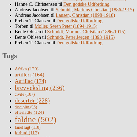
Hanne C. Christensen
til
Den gotiske Udfordring
Andreas Jacobsen
til
Schmidt, Marinus Christian (1886-1915)
Andreas Jacobsen
til
Lausen, Christian (1898-1918)
Preben T. Clausen
til
Den gotiske Udfordring
Torben
til
Møller, Søren Peter (1894-1915)
Bente Ohlsen
til
Schmidt, Marinus Christian (1886-1915)
Bente Ohlsen
til
Schmidt, Peter Jørgen (1893-1915)
Preben T. Clausen
til
Den gotiske Udfordring
Tags
Afrika
(129)
artilleri
(164)
Aurillac
(174)
brevveksling
(236)
civile
(107)
desertør
(228)
disciplin
(96)
efterladte
(124)
faldne
(502)
faneflugt
(110)
forbud
(117)