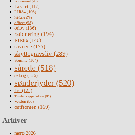
landsmænd
(90)
Lazaret
(117)
LIR84
(103)
luftkrig
(76)
officer
(98)
orlov
(136)
rationering
(194)
RIR86
(146)
savnede
(175)
skyttegravsliv
(289)
Somme
(104)
sårede
(518)
søkrig
(126)
sønderjyder
(520)
Tro
(125)
Tønder Zeppelinbase
(81)
Verdun
(96)
østfronten
(169)
Arkiver
marts 2026