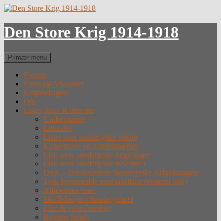
Hop
til
indhold
Den Store Krig 1914-1918
Søg
Primær menu
Forside
Fotos og Arkivalier
Krigsdeltagere
Om
Lister, links & litteratur
Undervisning
Litteratur
Lister over sønderjyske faldne
Krigergrave og mindesmærker
Liste over sønderjyske krigsfanger
Liste over sønderjyske desertører
DSK – Dansksindede Sønderjyske Krigsdeltagere
Tysk hjemmeside med tabslister (eksternt link)
Alfabetiske lister
Straffefanger i Sønderjylland
Film & videoforedrag
Krigens forløb