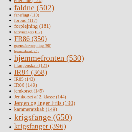
efterladte
(124)
faldne
(502)
faneflugt
(110)
forbud
(117)
forplejning
(181)
forsyninger
(102)
FR86
(350)
grænsebevogtning
(98)
hjemmefront
(73)
hjemmefronten
(530)
i fangenskab
(121)
IR84
(368)
IR85
(143)
IR86
(149)
jernkorset
(145)
Jernkorset af 2. klasse
(144)
Jørgen og Inger Friis
(190)
kammeratskab
(149)
krigsfange
(650)
krigsfanger
(396)