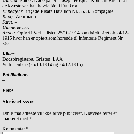
Udtrådt:
Faldet. Døde på ”St. Joseph Hospital Köln am Rhein” af
de kvæstelser, han havde fået i Frankrig
Enhed(er):
Brigade-Ersatz-Bataillon Nr. 35, 3. Kompagnie
Rang:
Wehrmann
Såret: –
Udmærkelser: –
Andet:
Opført i Verlustlisten 25/10-1914 som hårdt såret oh 24/12-
1915 hvor han er opført som hørende til Infanterie-Regiment Nr.
362
Kilder
Dødsbiregisteret, Gråsten, LAA
Verlustenliste (25/10-1914 og 24/12-1915)
Publikationer
–
Fotos
Skriv et svar
Din e-mailadresse vil ikke blive publiceret.
Krævede felter er
markeret med
*
Kommentar
*