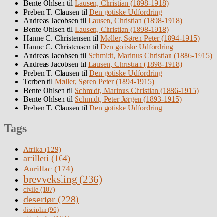
Bente Ohlsen
til
Lausen, Christian (1898-1918)
Preben T. Clausen
til
Den gotiske Udfordring
Andreas Jacobsen
til
Lausen, Christian (1898-1918)
Bente Ohlsen
til
Lausen, Christian (1898-1918)
Hanne C. Christensen
til
Møller, Søren Peter (1894-1915)
Hanne C. Christensen
til
Den gotiske Udfordring
Andreas Jacobsen
til
Schmidt, Marinus Christian (1886-1915)
Andreas Jacobsen
til
Lausen, Christian (1898-1918)
Preben T. Clausen
til
Den gotiske Udfordring
Torben
til
Møller, Søren Peter (1894-1915)
Bente Ohlsen
til
Schmidt, Marinus Christian (1886-1915)
Bente Ohlsen
til
Schmidt, Peter Jørgen (1893-1915)
Preben T. Clausen
til
Den gotiske Udfordring
Tags
Afrika
(129)
artilleri
(164)
Aurillac
(174)
brevveksling
(236)
civile
(107)
desertør
(228)
disciplin
(96)