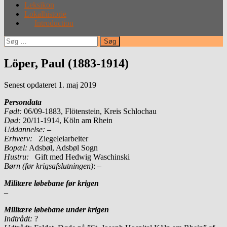
Leksikon
Lokalhistorie
Introduction
Søg
efter:
Löper, Paul (1883-1914)
Senest opdateret 1. maj 2019
Persondata
Født:
06/09-1883, Flötenstein, Kreis Schlochau
Død:
20/11-1914, Köln am Rhein
Uddannelse:
–
Erhverv:
Ziegeleiarbeiter
Bopæl:
Adsbøl, Adsbøl Sogn
Hustru:
Gift med Hedwig Waschinski
Børn (før krigsafslutningen)
: –
Militære løbebane før krigen
–
Militære løbebane under krigen
Indtrådt:
?