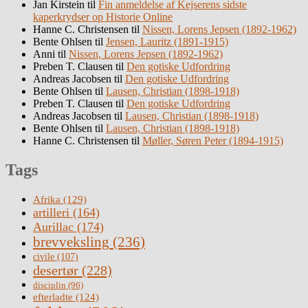
Jan Kirstein
til
Fin anmeldelse af Kejserens sidste
kaperkrydser op Historie Online
Hanne C. Christensen
til
Nissen, Lorens Jepsen (1892-1962)
Bente Ohlsen
til
Jensen, Lauritz (1891-1915)
Anni
til
Nissen, Lorens Jepsen (1892-1962)
Preben T. Clausen
til
Den gotiske Udfordring
Andreas Jacobsen
til
Den gotiske Udfordring
Bente Ohlsen
til
Lausen, Christian (1898-1918)
Preben T. Clausen
til
Den gotiske Udfordring
Andreas Jacobsen
til
Lausen, Christian (1898-1918)
Bente Ohlsen
til
Lausen, Christian (1898-1918)
Hanne C. Christensen
til
Møller, Søren Peter (1894-1915)
Tags
Afrika
(129)
artilleri
(164)
Aurillac
(174)
brevveksling
(236)
civile
(107)
desertør
(228)
disciplin
(96)
efterladte
(124)