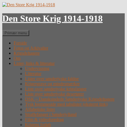
Hop
til
indhold
Den Store Krig 1914-1918
Søg
Primær menu
Forside
Fotos og Arkivalier
Krigsdeltagere
Om
Lister, links & litteratur
Undervisning
Litteratur
Lister over sønderjyske faldne
Krigergrave og mindesmærker
Liste over sønderjyske krigsfanger
Liste over sønderjyske desertører
DSK – Dansksindede Sønderjyske Krigsdeltagere
Tysk hjemmeside med tabslister (eksternt link)
Alfabetiske lister
Straffefanger i Sønderjylland
Film & videoforedrag
Krigens forløb