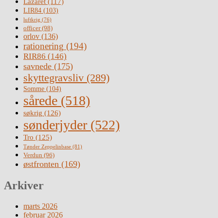
Lazaret
(117)
LIR84
(103)
luftkrig
(76)
officer
(98)
orlov
(136)
rationering
(194)
RIR86
(146)
savnede
(175)
skyttegravsliv
(289)
Somme
(104)
sårede
(518)
søkrig
(126)
sønderjyder
(522)
Tro
(125)
Tønder Zeppelinbase
(81)
Verdun
(96)
østfronten
(169)
Arkiver
marts 2026
februar 2026