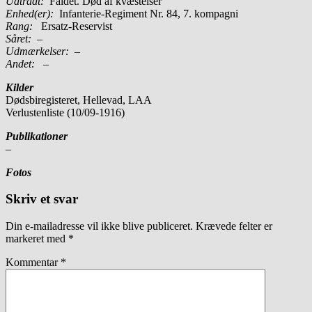
Udtrådt:
Faldet. Død af kvæstelser
Enhed(er):
Infanterie-Regiment Nr. 84, 7. kompagni
Rang:
Ersatz-Reservist
Såret:
–
Udmærkelser: –
Andet:
–
Kilder
Dødsbiregisteret, Hellevad, LAA
Verlustenliste (10/09-1916)
Publikationer
–
Fotos
Skriv et svar
Din e-mailadresse vil ikke blive publiceret.
Krævede felter er
markeret med
*
Kommentar
*