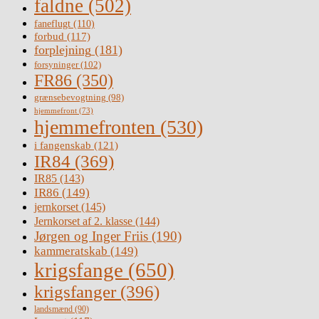
faldne
(502)
faneflugt
(110)
forbud
(117)
forplejning
(181)
forsyninger
(102)
FR86
(350)
grænsebevogtning
(98)
hjemmefront
(73)
hjemmefronten
(530)
i fangenskab
(121)
IR84
(369)
IR85
(143)
IR86
(149)
jernkorset
(145)
Jernkorset af 2. klasse
(144)
Jørgen og Inger Friis
(190)
kammeratskab
(149)
krigsfange
(650)
krigsfanger
(396)
landsmænd
(90)