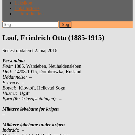
Leksikon
Lokalhistorie
Introduction
Søg
efter:
Loof, Friedrich Otto (1885-1915)
Senest opdateret 2. maj 2016
Persondata
Født:
1885, Warsleben, Neuhaldensleben
Død:
14/08-1915, Dombrowka, Rusland
Uddannelse:
–
Erhverv:
–
Bopæl:
Klovtoft, Hellevad Sogn
Hustru:
Ugift
Børn (før krigsafslutningen)
: –
Militære løbebane før krigen
–
Militære løbebane under krigen
Indtrådt:
–