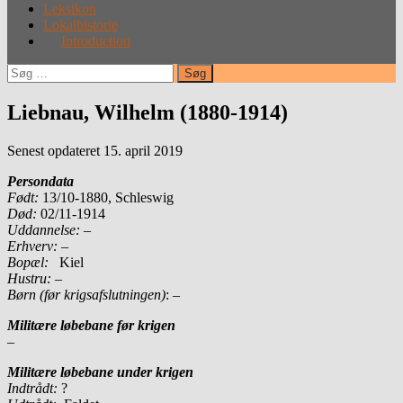
Leksikon
Lokalhistorie
Introduction
Søg
efter:
Liebnau, Wilhelm (1880-1914)
Senest opdateret 15. april 2019
Persondata
Født:
13/10-1880, Schleswig
Død:
02/11-1914
Uddannelse:
–
Erhverv:
–
Bopæl:
Kiel
Hustru:
–
Børn (før krigsafslutningen)
: –
Militære løbebane før krigen
–
Militære løbebane under krigen
Indtrådt:
?