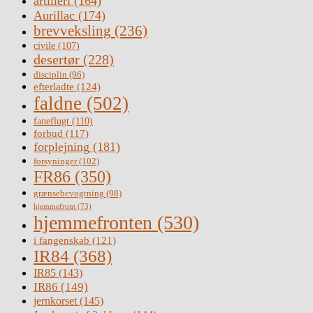
artilleri
(164)
Aurillac
(174)
brevveksling
(236)
civile
(107)
desertør
(228)
disciplin
(96)
efterladte
(124)
faldne
(502)
faneflugt
(110)
forbud
(117)
forplejning
(181)
forsyninger
(102)
FR86
(350)
grænsebevogtning
(98)
hjemmefront
(73)
hjemmefronten
(530)
i fangenskab
(121)
IR84
(368)
IR85
(143)
IR86
(149)
jernkorset
(145)