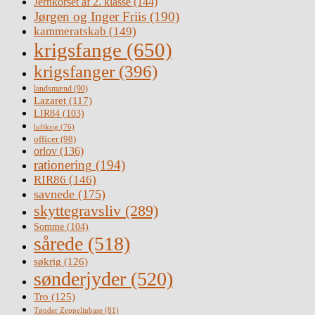
Jernkorset af 2. klasse
(144)
Jørgen og Inger Friis
(190)
kammeratskab
(149)
krigsfange
(650)
krigsfanger
(396)
landsmænd
(90)
Lazaret
(117)
LIR84
(103)
luftkrig
(76)
officer
(98)
orlov
(136)
rationering
(194)
RIR86
(146)
savnede
(175)
skyttegravsliv
(289)
Somme
(104)
sårede
(518)
søkrig
(126)
sønderjyder
(520)
Tro
(125)
Tønder Zeppelinbase
(81)