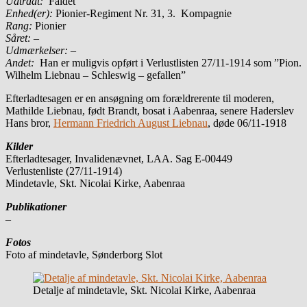
Udtrådt:
Faldet
Enhed(er):
Pionier-Regiment Nr. 31, 3. Kompagnie
Rang:
Pionier
Såret: –
Udmærkelser: –
Andet:
Han er muligvis opført i Verlustlisten 27/11-1914 som ”Pion.
Wilhelm Liebnau – Schleswig – gefallen”
Efterladtesagen er en ansøgning om forældrerente til moderen,
Mathilde Liebnau, født Brandt, bosat i Aabenraa, senere Haderslev
Hans bror,
Hermann Friedrich August Liebnau
, døde 06/11-1918
Kilder
Efterladtesager, Invalidenævnet, LAA. Sag E-00449
Verlustenliste (27/11-1914)
Mindetavle, Skt. Nicolai Kirke, Aabenraa
Publikationer
–
Fotos
Foto af mindetavle, Sønderborg Slot
Detalje af mindetavle, Skt. Nicolai Kirke, Aabenraa