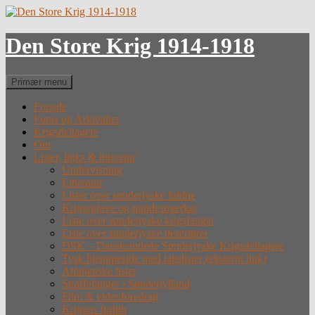
Hop
til
indhold
Den Store Krig 1914-1918
Søg
Primær menu
Forside
Fotos og Arkivalier
Krigsdeltagere
Om
Lister, links & litteratur
Undervisning
Litteratur
Lister over sønderjyske faldne
Krigergrave og mindesmærker
Liste over sønderjyske krigsfanger
Liste over sønderjyske desertører
DSK – Dansksindede Sønderjyske Krigsdeltagere
Tysk hjemmeside med tabslister (eksternt link)
Alfabetiske lister
Straffefanger i Sønderjylland
Film & videoforedrag
Krigens forløb