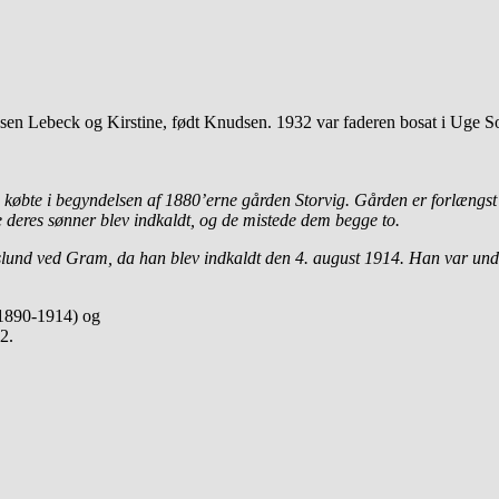
epsen Lebeck og Kirstine, født Knudsen. 1932 var faderen bosat i Uge 
 købte i begyndelsen af 1880’erne gården Storvig. Gården er forlængs
 deres sønner blev indkaldt, og de mistede dem begge to.
eslund ved Gram, da han blev indkaldt den 4. august 1914. Han var unde
(1890-1914) og
2.