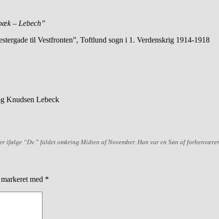
bæk – Lebech”
stergade til Vestfronten”, Toftlund sogn i 1. Verdenskrig 1914-1918
 og Knudsen Lebeck
, er ifølge “Dv.” faldet omkring Midten af November. Han var en Søn af forhenvær
r markeret med
*