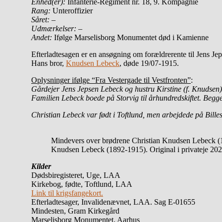
Enhed(er):
Infanterie-Regiment nr. 18, 9. Kompagnie
Rang:
Unteroffizier
Såret: –
Udmærkelser: –
Andet:
Ifølge Marselisborg Monumentet død i Kamienne
Efterladtesagen er en ansøgning om forældrerente til Jens J
Hans bror,
Knudsen Lebeck
, døde 19/07-1915.
Oplysninger ifølge “Fra Vestergade til Vestfronten”
:
Gårdejer Jens Jepsen Lebeck og hustru Kirstine (f. Knudsen)
Familien Lebeck boede på Storvig til århundredskiftet. Begge
Christian Lebeck var født i Toftlund, men arbejdede på Bill
Mindevers over brødrene Christian Knudsen Lebeck 
Knudsen Lebeck (1892-1915). Original i privateje 202
Kilder
Dødsbiregisteret, Uge, LAA
Kirkebog, fødte, Toftlund, LAA
Link til krigsfangekort.
Efterladtesager, Invalidenævnet, LAA. Sag E-01655
Mindesten, Gram Kirkegård
Marselisborg Monumentet, Aarhus