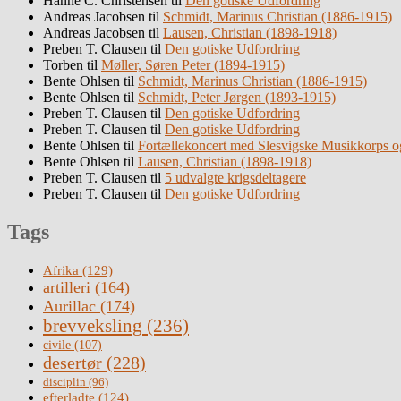
Hanne C. Christensen
til
Den gotiske Udfordring
Andreas Jacobsen
til
Schmidt, Marinus Christian (1886-1915)
Andreas Jacobsen
til
Lausen, Christian (1898-1918)
Preben T. Clausen
til
Den gotiske Udfordring
Torben
til
Møller, Søren Peter (1894-1915)
Bente Ohlsen
til
Schmidt, Marinus Christian (1886-1915)
Bente Ohlsen
til
Schmidt, Peter Jørgen (1893-1915)
Preben T. Clausen
til
Den gotiske Udfordring
Preben T. Clausen
til
Den gotiske Udfordring
Bente Ohlsen
til
Fortællekoncert med Slesvigske Musikkorps o
Bente Ohlsen
til
Lausen, Christian (1898-1918)
Preben T. Clausen
til
5 udvalgte krigsdeltagere
Preben T. Clausen
til
Den gotiske Udfordring
Tags
Afrika
(129)
artilleri
(164)
Aurillac
(174)
brevveksling
(236)
civile
(107)
desertør
(228)
disciplin
(96)
efterladte
(124)