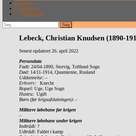
Leksikon
Lokalhistorie
Introduction
Søg
efter:
Lebeck, Christian Knudsen (1890-191
Senest opdateret 26. april 2022
Persondata
Født:
24/04-1890, Storvig, Toftlund Sogn
Død:
14/11-1914, Quamienne, Rusland
Uddannelse:
–
Erhverv:
Knecht
Bopæl:
Uge, Uge Sogn
Hustru:
Ugift
Børn (før krigsafslutningen)
: –
Militære løbebane før krigen
–
Militære løbebane under krigen
Indtrådt:
?
Udtrådt:
Faldet i kamp