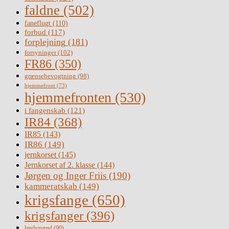
faldne
(502)
faneflugt
(110)
forbud
(117)
forplejning
(181)
forsyninger
(102)
FR86
(350)
grænsebevogtning
(98)
hjemmefront
(73)
hjemmefronten
(530)
i fangenskab
(121)
IR84
(368)
IR85
(143)
IR86
(149)
jernkorset
(145)
Jernkorset af 2. klasse
(144)
Jørgen og Inger Friis
(190)
kammeratskab
(149)
krigsfange
(650)
krigsfanger
(396)
landsmænd
(90)