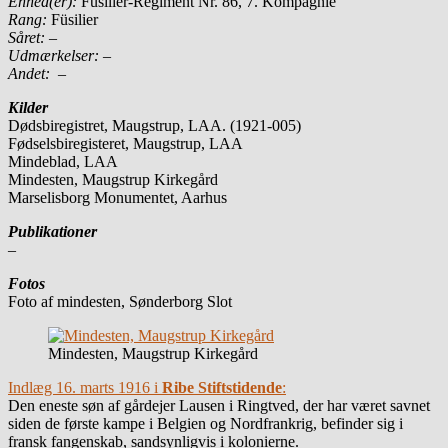
Enhed(er):
Füsilier-Regiment Nr. 86, 7. Kompagnie
Rang:
Füsilier
Såret:
–
Udmærkelser: –
Andet: –
Kilder
Dødsbiregistret, Maugstrup, LAA. (1921-005)
Fødselsbiregisteret, Maugstrup, LAA
Mindeblad, LAA
Mindesten, Maugstrup Kirkegård
Marselisborg Monumentet, Aarhus
Publikationer
–
Fotos
Foto af mindesten, Sønderborg Slot
Mindesten, Maugstrup Kirkegård
Indlæg 16. marts 1916 i
Ribe Stiftstidende
:
Den eneste søn af gårdejer Lausen i Ringtved, der har været savnet
siden de første kampe i Belgien og Nordfrankrig, befinder sig i
fransk fangenskab, sandsynligvis i kolonierne.