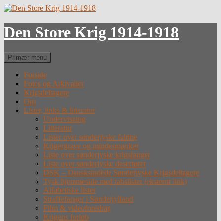
Hop
til
indhold
Den Store Krig 1914-1918
Søg
Primær menu
Forside
Fotos og Arkivalier
Krigsdeltagere
Om
Lister, links & litteratur
Undervisning
Litteratur
Lister over sønderjyske faldne
Krigergrave og mindesmærker
Liste over sønderjyske krigsfanger
Liste over sønderjyske desertører
DSK – Dansksindede Sønderjyske Krigsdeltagere
Tysk hjemmeside med tabslister (eksternt link)
Alfabetiske lister
Straffefanger i Sønderjylland
Film & videoforedrag
Krigens forløb