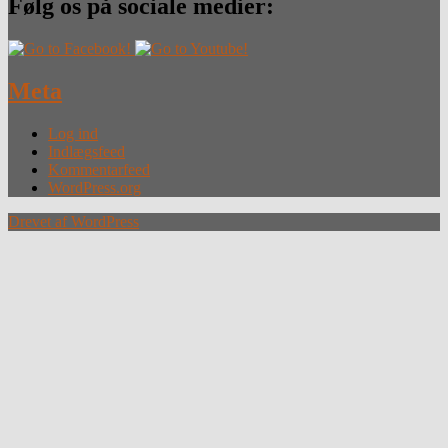
Følg os på sociale medier:
Meta
Log ind
Indlægsfeed
Kommentarfeed
WordPress.org
Drevet af WordPress