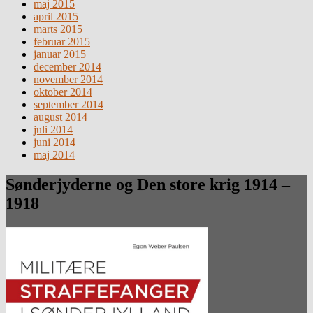
maj 2015
april 2015
marts 2015
februar 2015
januar 2015
december 2014
november 2014
oktober 2014
september 2014
august 2014
juli 2014
juni 2014
maj 2014
Sønderjyderne og Den store krig 1914 –
1918