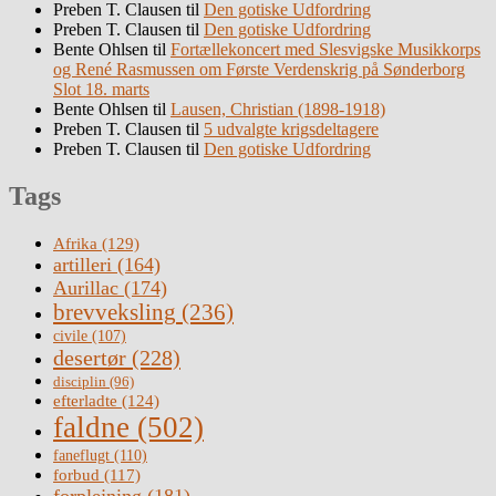
Preben T. Clausen
til
Den gotiske Udfordring
Preben T. Clausen
til
Den gotiske Udfordring
Bente Ohlsen
til
Fortællekoncert med Slesvigske Musikkorps
og René Rasmussen om Første Verdenskrig på Sønderborg
Slot 18. marts
Bente Ohlsen
til
Lausen, Christian (1898-1918)
Preben T. Clausen
til
5 udvalgte krigsdeltagere
Preben T. Clausen
til
Den gotiske Udfordring
Tags
Afrika
(129)
artilleri
(164)
Aurillac
(174)
brevveksling
(236)
civile
(107)
desertør
(228)
disciplin
(96)
efterladte
(124)
faldne
(502)
faneflugt
(110)
forbud
(117)
forplejning
(181)