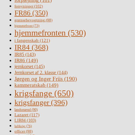
forsyninger
(102)
FR86
(350)
grænsebevogtning
(98)
hjemmefront
(73)
hjemmefronten
(530)
i fangenskab
(121)
IR84
(368)
IR85
(143)
IR86
(149)
jernkorset
(145)
Jernkorset af 2. klasse
(144)
Jørgen og Inger Friis
(190)
kammeratskab
(149)
krigsfange
(650)
krigsfanger
(396)
landsmænd
(90)
Lazaret
(117)
LIR84
(103)
luftkrig
(76)
officer
(98)