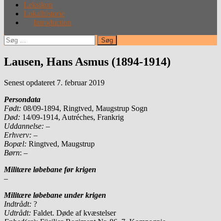
Leksikon
Lokalhistorie
Introduction
Søg
efter:
Lausen, Hans Asmus (1894-1914)
Senest opdateret 7. februar 2019
Persondata
Født:
08/09-1894, Ringtved, Maugstrup Sogn
Død:
14/09-1914, Autréches, Frankrig
Uddannelse:
–
Erhverv:
–
Bopæl:
Ringtved, Maugstrup
Børn
: –
Militære løbebane før krigen
–
Militære løbebane under krigen
Indtrådt:
?
Udtrådt:
Faldet. Døde af kvæstelser