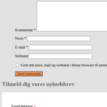
Kommentar
*
Navn
*
E-mail
*
Websted
Gem mit navn, mail og websted i denne browser til næst
Tilmeld dig vores nyhedsbrev
*
Email Adresse