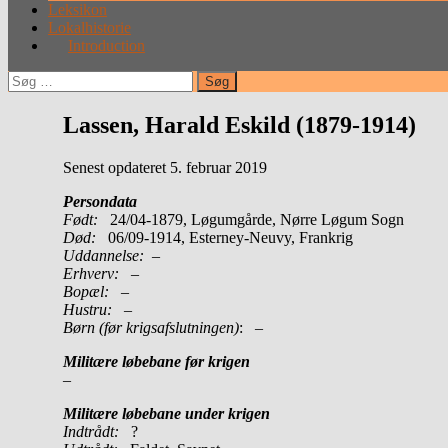
Leksikon
Lokalhistorie
Introduction
Søg
efter:
Lassen, Harald Eskild (1879-1914)
Senest opdateret 5. februar 2019
Persondata
Født:
24/04-1879, Løgumgårde, Nørre Løgum Sogn
Død:
06/09-1914, Esterney-Neuvy, Frankrig
Uddannelse:
–
Erhverv:
–
Bopæl:
–
Hustru:
–
Børn (før krigsafslutningen)
: –
Militære løbebane før krigen
–
Militære løbebane under krigen
Indtrådt:
?