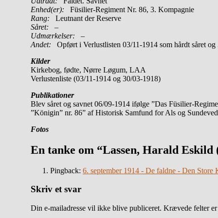
Udtrådt:
Faldet. Savnet
Enhed(er):
Füsilier-Regiment Nr. 86, 3. Kompagnie
Rang:
Leutnant der Reserve
Såret:
–
Udmærkelser: –
Andet:
Opført i Verlustlisten 03/11-1914 som hårdt såret 
Kilder
Kirkebog, fødte, Nørre Løgum, LAA
Verlustenliste (03/11-1914 og 30/03-1918)
Publikationer
Blev såret og savnet 06/09-1914 ifølge ”Das Füsilier-Regime
”Königin” nr. 86” af Historisk Samfund for Als og Sundeve
Fotos
En tanke om “Lassen, Harald Eskild 
Pingback:
6. september 1914 - De faldne - Den Store
Skriv et svar
Din e-mailadresse vil ikke blive publiceret.
Krævede felter e