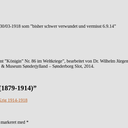
og 30/03-1918 som ”bisher schwer verwundet und vermisst 6.9.14”
nt ”Königin” Nr. 86 im Weltkriege”, bearbeitet von Dr. Wilhelm Jürgens
d & Museum Sønderjylland – Sønderborg Slot, 2014.
(1879-1914)”
 Krig 1914-1918
r markeret med
*