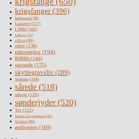
krigsfange
(650)
krigsfanger
(396)
landsmænd
(90)
Lazaret
(117)
LIR84
(103)
luftkrig
(76)
officer
(98)
orlov
(136)
rationering
(194)
RIR86
(146)
savnede
(175)
skyttegravsliv
(289)
Somme
(104)
sårede
(518)
søkrig
(126)
sønderjyder
(520)
Tro
(125)
Tønder Zeppelinbase
(81)
Verdun
(96)
østfronten
(169)