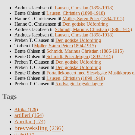
Andreas Jacobsen
til
Lausen, Christian (1898-1918)
Bente Ohlsen
til
Lausen, Christian (1898-1918)
Hanne C. Christensen
til
Møller, Søren Peter (1894-1915)
Hanne C. Christensen
til
Den gotiske Udfordring
Andreas Jacobsen
til
Schmidt, Marinus Christian (1886-1915)
Andreas Jacobsen
til
Lausen, Christian (1898-1918)
Preben T. Clausen
til
Den gotiske Udfordring
Torben
til
Møller, Søren Peter (1894-1915)
Bente Ohlsen
til
Schmidt, Marinus Christian (1886-1915)
Bente Ohlsen
til
Schmidt, Peter Jørgen (1893-1915)
Preben T. Clausen
til
Den gotiske Udfordring
Preben T. Clausen
til
Den gotiske Udfordring
Bente Ohlsen
til
Fortællekoncert med Slesvigske Musikkorps o
Bente Ohlsen
til
Lausen, Christian (1898-1918)
Preben T. Clausen
til
5 udvalgte krigsdeltagere
Tags
Afrika
(129)
artilleri
(164)
Aurillac
(174)
brevveksling
(236)
civile
(107)