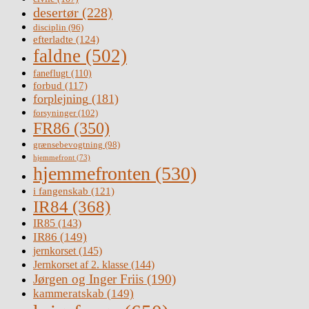
desertør
(228)
disciplin
(96)
efterladte
(124)
faldne
(502)
faneflugt
(110)
forbud
(117)
forplejning
(181)
forsyninger
(102)
FR86
(350)
grænsebevogtning
(98)
hjemmefront
(73)
hjemmefronten
(530)
i fangenskab
(121)
IR84
(368)
IR85
(143)
IR86
(149)
jernkorset
(145)
Jernkorset af 2. klasse
(144)
Jørgen og Inger Friis
(190)
kammeratskab
(149)