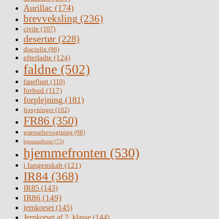
Aurillac
(174)
brevveksling
(236)
civile
(107)
desertør
(228)
disciplin
(96)
efterladte
(124)
faldne
(502)
faneflugt
(110)
forbud
(117)
forplejning
(181)
forsyninger
(102)
FR86
(350)
grænsebevogtning
(98)
hjemmefront
(73)
hjemmefronten
(530)
i fangenskab
(121)
IR84
(368)
IR85
(143)
IR86
(149)
jernkorset
(145)
Jernkorset af 2. klasse
(144)