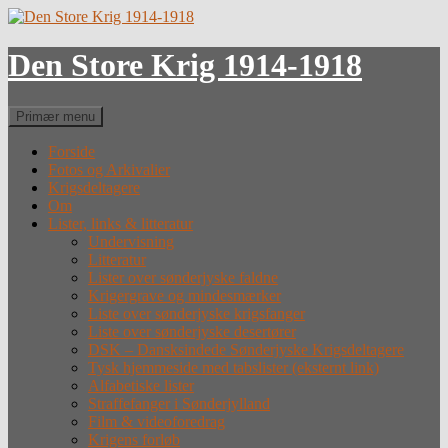
Hop
til
indhold
Den Store Krig 1914-1918
Søg
Primær menu
Forside
Fotos og Arkivalier
Krigsdeltagere
Om
Lister, links & litteratur
Undervisning
Litteratur
Lister over sønderjyske faldne
Krigergrave og mindesmærker
Liste over sønderjyske krigsfanger
Liste over sønderjyske desertører
DSK – Dansksindede Sønderjyske Krigsdeltagere
Tysk hjemmeside med tabslister (eksternt link)
Alfabetiske lister
Straffefanger i Sønderjylland
Film & videoforedrag
Krigens forløb