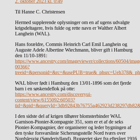
2. oktober 2023 kl. 0:49
Til Hanne C. Christensen
Hermed supplerende oplysninger om en af ugens udvalgte
krigsdeltagere, hvis fulde og rette navn er Walther Albert
Langhein (WAL).
Hans forældre, Commis Heinrich Carl Emil Langhein og
Auguste Adele Albertine Wiechmann, bliver gift i Hamburg
den 11/10-1891:
https://www.ancestry.com/imageviewer/collections/60504/
00366?
treeid=&personid=&rc=&usePUB=true&_phsrc=Ueh378&_phs
WAL bliver født i Hamburg den 13/01-1896 som det fjerde
barn i en søskendeflok på otte:
https://www.ancestry.com/discoveryui-
content/view/6155092:60503?
tid=&pid=&queryId=3db92843b76755a462923d238297db82&_
I den sidste del af krigen tilhører blomsterbinder WAL
Garnison-Pionier-Kompagnie 351, som er et af de seks
Pionier-Kompagnier, der organiserer og leder bygningen af
den tyske forsvarslinie Sicherungsstelle Nord tværs over
Nordslesvig (Sønderjylland). Byggeriet sker fra efteråret 1916