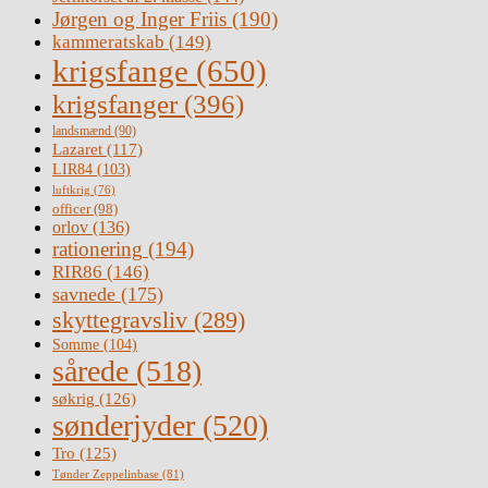
Jørgen og Inger Friis
(190)
kammeratskab
(149)
krigsfange
(650)
krigsfanger
(396)
landsmænd
(90)
Lazaret
(117)
LIR84
(103)
luftkrig
(76)
officer
(98)
orlov
(136)
rationering
(194)
RIR86
(146)
savnede
(175)
skyttegravsliv
(289)
Somme
(104)
sårede
(518)
søkrig
(126)
sønderjyder
(520)
Tro
(125)
Tønder Zeppelinbase
(81)