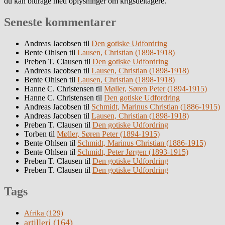
du kan bidrage med oplysninger om krigsdeltagere.
Seneste kommentarer
Andreas Jacobsen
til
Den gotiske Udfordring
Bente Ohlsen
til
Lausen, Christian (1898-1918)
Preben T. Clausen
til
Den gotiske Udfordring
Andreas Jacobsen
til
Lausen, Christian (1898-1918)
Bente Ohlsen
til
Lausen, Christian (1898-1918)
Hanne C. Christensen
til
Møller, Søren Peter (1894-1915)
Hanne C. Christensen
til
Den gotiske Udfordring
Andreas Jacobsen
til
Schmidt, Marinus Christian (1886-1915)
Andreas Jacobsen
til
Lausen, Christian (1898-1918)
Preben T. Clausen
til
Den gotiske Udfordring
Torben
til
Møller, Søren Peter (1894-1915)
Bente Ohlsen
til
Schmidt, Marinus Christian (1886-1915)
Bente Ohlsen
til
Schmidt, Peter Jørgen (1893-1915)
Preben T. Clausen
til
Den gotiske Udfordring
Preben T. Clausen
til
Den gotiske Udfordring
Tags
Afrika
(129)
artilleri
(164)