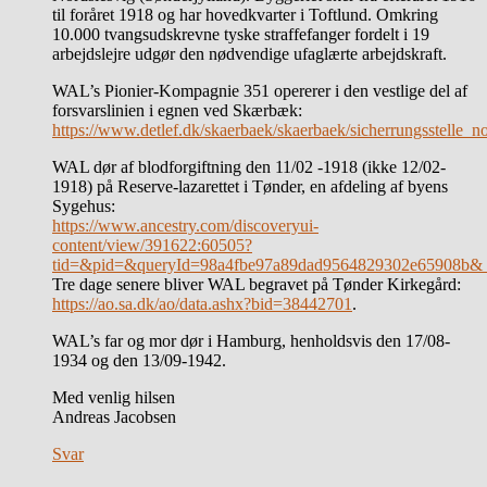
til foråret 1918 og har hovedkvarter i Toftlund. Omkring
10.000 tvangsudskrevne tyske straffefanger fordelt i 19
arbejdslejre udgør den nødvendige ufaglærte arbejdskraft.
WAL’s Pionier-Kompagnie 351 opererer i den vestlige del af
forsvarslinien i egnen ved Skærbæk:
https://www.detlef.dk/skaerbaek/skaerbaek/sicherrungsstelle_n
WAL dør af blodforgiftning den 11/02 -1918 (ikke 12/02-
1918) på Reserve-lazarettet i Tønder, en afdeling af byens
Sygehus:
https://www.ancestry.com/discoveryui-
content/view/391622:60505?
tid=&pid=&queryId=98a4fbe97a89dad9564829302e65908b&_
Tre dage senere bliver WAL begravet på Tønder Kirkegård:
https://ao.sa.dk/ao/data.ashx?bid=38442701
.
WAL’s far og mor dør i Hamburg, henholdsvis den 17/08-
1934 og den 13/09-1942.
Med venlig hilsen
Andreas Jacobsen
Svar