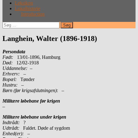
Leksikon
Lokalhistorie
Introduction
Søg
efter:
Langhein, Walter (1896-1918)
Persondata
Født:
13/01-1896, Hamburg
Død:
12/02-1918
Uddannelse:
–
Erhverv: –
Bopæl:
Tønder
Hustru:
–
Børn (før krigsafslutningen)
: –
Militære løbebane før krigen
–
Militære løbebane under krigen
Indtrådt:
?
Udtrådt:
Faldet. Døde af sygdom
Enhed(er):
–