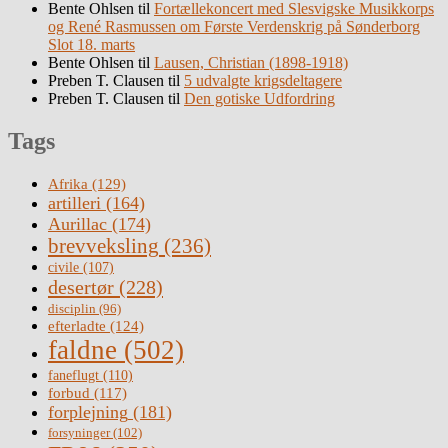
Bente Ohlsen
til
Fortællekoncert med Slesvigske Musikkorps
og René Rasmussen om Første Verdenskrig på Sønderborg
Slot 18. marts
Bente Ohlsen
til
Lausen, Christian (1898-1918)
Preben T. Clausen
til
5 udvalgte krigsdeltagere
Preben T. Clausen
til
Den gotiske Udfordring
Tags
Afrika
(129)
artilleri
(164)
Aurillac
(174)
brevveksling
(236)
civile
(107)
desertør
(228)
disciplin
(96)
efterladte
(124)
faldne
(502)
faneflugt
(110)
forbud
(117)
forplejning
(181)
forsyninger
(102)