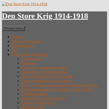
Hop
til
indhold
Den Store Krig 1914-1918
Søg
Primær menu
Forside
Fotos og Arkivalier
Krigsdeltagere
Om
Lister, links & litteratur
Undervisning
Litteratur
Lister over sønderjyske faldne
Krigergrave og mindesmærker
Liste over sønderjyske krigsfanger
Liste over sønderjyske desertører
DSK – Dansksindede Sønderjyske Krigsdeltagere
Tysk hjemmeside med tabslister (eksternt link)
Alfabetiske lister
Straffefanger i Sønderjylland
Film & videoforedrag
Krigens forløb