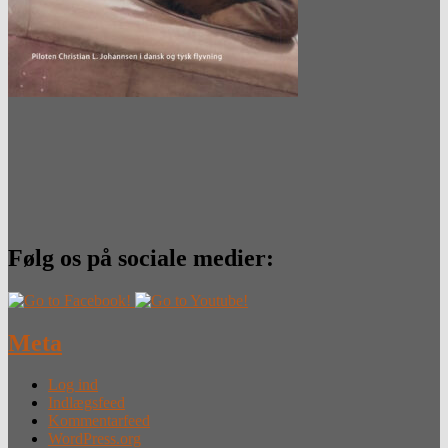
Følg os på sociale medier:
Meta
Log ind
Indlægsfeed
Kommentarfeed
WordPress.org