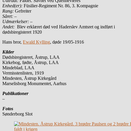
Udtrådt:
Faldet. Savnet ved Quennevieres
Enhed(er):
Füsilier-Regiment Nr. 86, 3. Kompagnie
Rang:
Gefreiter
Såret: –
Udmærkelser: –
Andet:
Blev erklæret død ved Haderslev Amtsret og indført i
dødsbiregisteret 1920
Hans bror,
Ewald Kylling
, døde 19/05-1916
Kilder
Dødsbiregisteret, Åstrup, LAA
Kirkebog, fødte, Åstrup, LAA
Mindeblad, LAA
Vermisstenlisten, 1919
Mindesten, Åstrup Kirkegård
Marselisborg Monumentet, Aarhus
Publikationer
–
Fotos
Sønderborg Slot