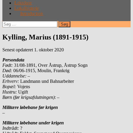
Leksikon
Lokalhistorie
Introduction
Søg
efter:
Kylling, Marius (1891-1915)
Senest opdateret 1. oktober 2020
Persondata
Født:
31/08-1891, Over Åstrup, Åstrup Sogn
Død:
06/06-1915, Moulin, Frankrig
Uddannelse: –
Erhverv:
Landmann und Bahnarbeiter
Bopæl:
Vojens
Hustru:
Ugift
Børn (før krigsafslutningen)
: –
Militære løbebane før krigen
–
Militære løbebane under krigen
Indtrådt:
?