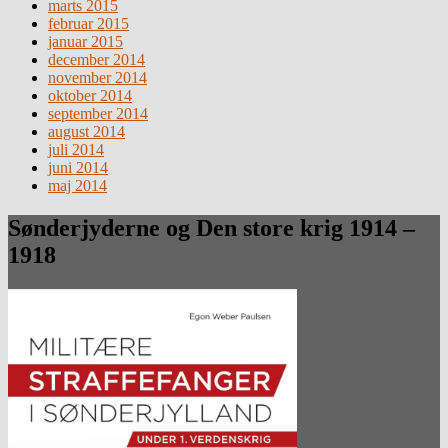
marts 2015
februar 2015
januar 2015
december 2014
november 2014
oktober 2014
september 2014
august 2014
juli 2014
juni 2014
maj 2014
Sønderjyderne og Den store krig 1914 –
1918