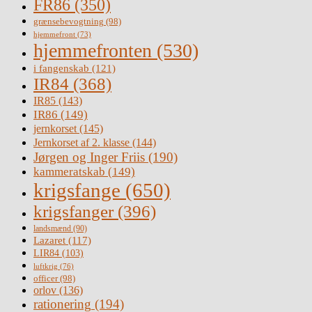
FR86
(350)
grænsebevogtning
(98)
hjemmefront
(73)
hjemmefronten
(530)
i fangenskab
(121)
IR84
(368)
IR85
(143)
IR86
(149)
jernkorset
(145)
Jernkorset af 2. klasse
(144)
Jørgen og Inger Friis
(190)
kammeratskab
(149)
krigsfange
(650)
krigsfanger
(396)
landsmænd
(90)
Lazaret
(117)
LIR84
(103)
luftkrig
(76)
officer
(98)
orlov
(136)
rationering
(194)