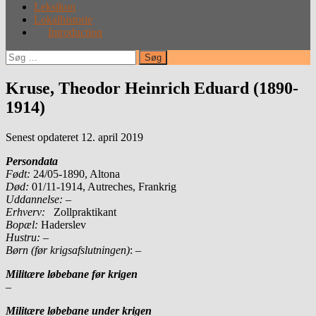
Leksikon
Lokalhistorie
Introduction
Søg
efter:
Kruse, Theodor Heinrich Eduard (1890-
1914)
Senest opdateret 12. april 2019
Persondata
Født:
24/05-1890, Altona
Død:
01/11-1914, Autreches, Frankrig
Uddannelse:
–
Erhverv:
Zollpraktikant
Bopæl:
Haderslev
Hustru:
–
Børn (før krigsafslutningen)
: –
Militære løbebane før krigen
–
Militære løbebane under krigen