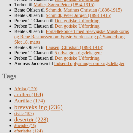
Torben
til
Møller, Søren Peter (1894-1915)
Bente Ohlsen
til
Schmidt, Marinus Christian (1886-1915)
Bente Ohlsen
til
Schmidt, Peter Jørgen (1893-1915)
Preben T. Clausen
til
Den gotiske Udfordring
Preben T. Clausen
til
Den gotiske Udfordring
Bente Ohlsen
til
Fortællekoncert med Slesvigske Musikkorps
og René Rasmussen om Første Verdenskrig på Sønderborg
Slot 18. marts
Bente Ohlsen
til
Lausen, Christian (1898-1918)
Preben T. Clausen
til
5 udvalgte krigsdeltagere
Preben T. Clausen
til
Den gotiske Udfordring
Andreas Jacobsen
til
Indsend oplysninger om krigsdeltager
Tags
Afrika
(129)
artilleri
(164)
Aurillac
(174)
brevveksling
(236)
civile
(107)
desertør
(228)
disciplin
(96)
efterladte
(124)