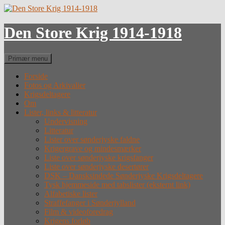
Hop
til
indhold
Den Store Krig 1914-1918
Søg
Primær menu
Forside
Fotos og Arkivalier
Krigsdeltagere
Om
Lister, links & litteratur
Undervisning
Litteratur
Lister over sønderjyske faldne
Krigergrave og mindesmærker
Liste over sønderjyske krigsfanger
Liste over sønderjyske desertører
DSK – Dansksindede Sønderjyske Krigsdeltagere
Tysk hjemmeside med tabslister (eksternt link)
Alfabetiske lister
Straffefanger i Sønderjylland
Film & videoforedrag
Krigens forløb