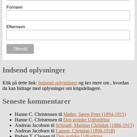
Fornavn
Efternavn
Indsend oplysninger
Klik på dette link:
Indsend oplysninger
og læs mere om , hvordan
du kan bidrage med oplysninger om krigsdeltagere.
Seneste kommentarer
Hanne C. Christensen
til
Møller, Søren Peter (1894-1915)
Hanne C. Christensen
til
Den gotiske Udfordring
Andreas Jacobsen
til
Schmidt, Marinus Christian (1886-1915)
Andreas Jacobsen
til
Lausen, Christian (1898-1918)
Preben T. Clausen
til
Den gotiske Udfordring