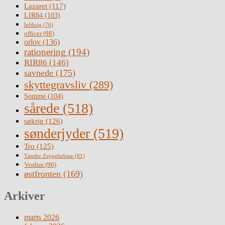
Lazaret
(117)
LIR84
(103)
luftkrig
(76)
officer
(98)
orlov
(136)
rationering
(194)
RIR86
(146)
savnede
(175)
skyttegravsliv
(289)
Somme
(104)
sårede
(518)
søkrig
(126)
sønderjyder
(519)
Tro
(125)
Tønder Zeppelinbase
(81)
Verdun
(96)
østfronten
(169)
Arkiver
marts 2026