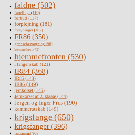
faldne
(502)
faneflugt
(110)
forbud
(117)
forplejning
(181)
forsyninger
(102)
FR86
(350)
grænsebevogtning
(98)
hjemmefront
(73)
hjemmefronten
(530)
i fangenskab
(121)
IR84
(368)
IR85
(143)
IR86
(149)
jernkorset
(145)
Jernkorset af 2. klasse
(144)
Jørgen og Inger Friis
(190)
kammeratskab
(149)
krigsfange
(650)
krigsfanger
(396)
landsmænd
(90)