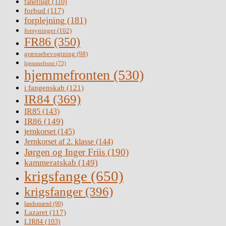
faneflugt
(110)
forbud
(117)
forplejning
(181)
forsyninger
(102)
FR86
(350)
grænsebevogtning
(98)
hjemmefront
(73)
hjemmefronten
(530)
i fangenskab
(121)
IR84
(369)
IR85
(143)
IR86
(149)
jernkorset
(145)
Jernkorset af 2. klasse
(144)
Jørgen og Inger Friis
(190)
kammeratskab
(149)
krigsfange
(650)
krigsfanger
(396)
landsmænd
(90)
Lazaret
(117)
LIR84
(103)