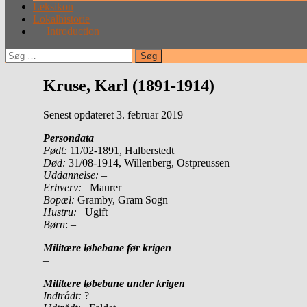
Leksikon
Lokalhistorie
Introduction
Søg
efter:
Kruse, Karl (1891-1914)
Senest opdateret 3. februar 2019
Persondata
Født:
11/02-1891, Halberstedt
Død:
31/08-1914, Willenberg, Ostpreussen
Uddannelse:
–
Erhverv:
Maurer
Bopæl:
Gramby, Gram Sogn
Hustru:
Ugift
Børn
: –
Militære løbebane før krigen
–
Militære løbebane under krigen
Indtrådt:
?