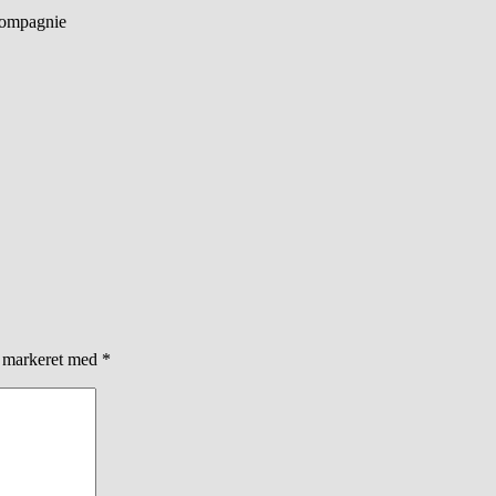
 Kompagnie
r markeret med
*