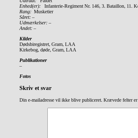
Udtrådt:
Faldet
Enhed(er):
Infanterie-Regiment Nr. 146, 3. Bataillon, 11.
Rang:
Musketier
Såret:
–
Udmærkelser: –
Andet:
–
Kilder
Dødsbiregistret, Gram, LAA
Kirkebog, døde, Gram, LAA
Publikationer
–
Fotos
Skriv et svar
Din e-mailadresse vil ikke blive publiceret.
Krævede felter e