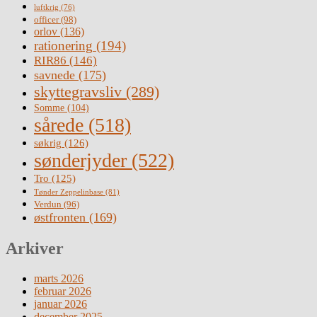
luftkrig
(76)
officer
(98)
orlov
(136)
rationering
(194)
RIR86
(146)
savnede
(175)
skyttegravsliv
(289)
Somme
(104)
sårede
(518)
søkrig
(126)
sønderjyder
(522)
Tro
(125)
Tønder Zeppelinbase
(81)
Verdun
(96)
østfronten
(169)
Arkiver
marts 2026
februar 2026
januar 2026
december 2025