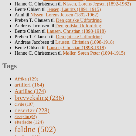
Hanne C. Christensen
til
Nissen, Lorens Jepsen (1892-1962)
Bente Ohlsen
til
Jensen, Lauritz (1891-1915)
Anni
til
Nissen, Lorens Jepsen (1892-1962)
Preben T. Clausen
til
Den gotiske Udfordring
Andreas Jacobsen
til
Den gotiske Udfordring
Bente Ohlsen
til
Lausen, Christian (1898-1918)
Preben T. Clausen
til
Den gotiske Udfordring
Andreas Jacobsen
til
Lausen, Christian (1898-1918)
Bente Ohlsen
til
Lausen, Christian (1898-1918)
Hanne C. Christensen
til
Møller, Søren Peter (1894-1915)
Tags
Afrika
(129)
artilleri
(164)
Aurillac
(174)
brevveksling
(236)
civile
(107)
desertør
(228)
disciplin
(96)
efterladte
(124)
faldne
(502)