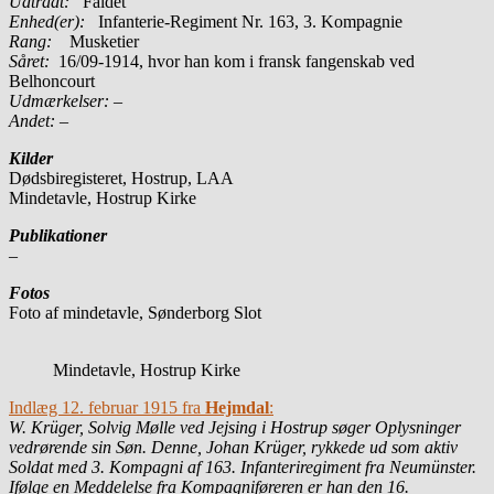
Udtrådt:
Faldet
Enhed(er):
Infanterie-Regiment Nr. 163, 3. Kompagnie
Rang:
Musketier
Såret:
16/09-1914, hvor han kom i fransk fangenskab ved
Belhoncourt
Udmærkelser: –
Andet:
–
Kilder
Dødsbiregisteret, Hostrup, LAA
Mindetavle, Hostrup Kirke
Publikationer
–
Fotos
Foto af mindetavle, Sønderborg Slot
Mindetavle, Hostrup Kirke
Indlæg 12. februar 1915 fra
Hejmdal
:
W. Krüger, Solvig Mølle ved Jejsing i Hostrup søger Oplysninger
vedrørende sin Søn. Denne, Johan Krüger
, rykkede ud som aktiv
Soldat med 3. Kompagni af 163. Infanteriregiment fra Neumünster.
Ifølge en Meddelelse fra Kompagniføreren er han den 16.