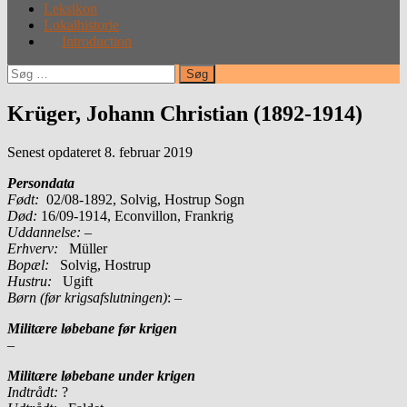
Leksikon
Lokalhistorie
Introduction
Søg
efter:
Krüger, Johann Christian (1892-1914)
Senest opdateret 8. februar 2019
Persondata
Født:
02/08-1892, Solvig, Hostrup Sogn
Død:
16/09-1914, Econvillon, Frankrig
Uddannelse:
–
Erhverv:
Müller
Bopæl:
Solvig, Hostrup
Hustru:
Ugift
Børn (før krigsafslutningen)
: –
Militære løbebane før krigen
–
Militære løbebane under krigen
Indtrådt:
?