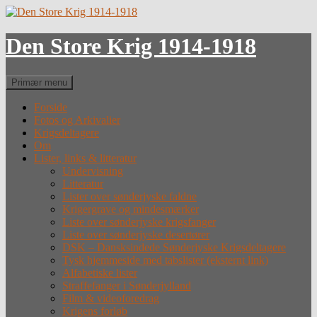
Hop
til
indhold
Den Store Krig 1914-1918
Søg
Primær menu
Forside
Fotos og Arkivalier
Krigsdeltagere
Om
Lister, links & litteratur
Undervisning
Litteratur
Lister over sønderjyske faldne
Krigergrave og mindesmærker
Liste over sønderjyske krigsfanger
Liste over sønderjyske desertører
DSK – Dansksindede Sønderjyske Krigsdeltagere
Tysk hjemmeside med tabslister (eksternt link)
Alfabetiske lister
Straffefanger i Sønderjylland
Film & videoforedrag
Krigens forløb