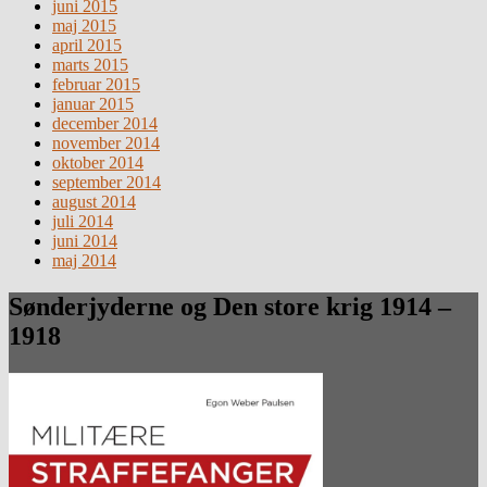
juni 2015
maj 2015
april 2015
marts 2015
februar 2015
januar 2015
december 2014
november 2014
oktober 2014
september 2014
august 2014
juli 2014
juni 2014
maj 2014
Sønderjyderne og Den store krig 1914 –
1918