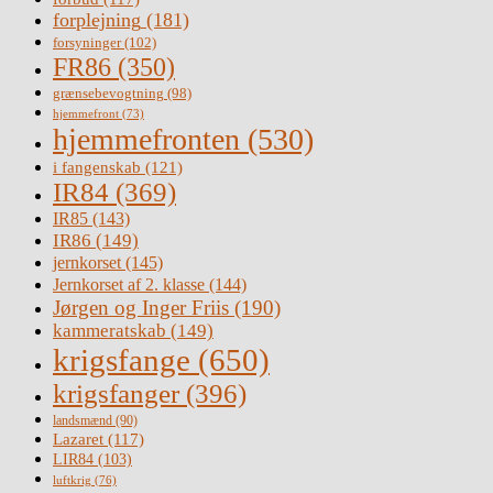
forplejning
(181)
forsyninger
(102)
FR86
(350)
grænsebevogtning
(98)
hjemmefront
(73)
hjemmefronten
(530)
i fangenskab
(121)
IR84
(369)
IR85
(143)
IR86
(149)
jernkorset
(145)
Jernkorset af 2. klasse
(144)
Jørgen og Inger Friis
(190)
kammeratskab
(149)
krigsfange
(650)
krigsfanger
(396)
landsmænd
(90)
Lazaret
(117)
LIR84
(103)
luftkrig
(76)