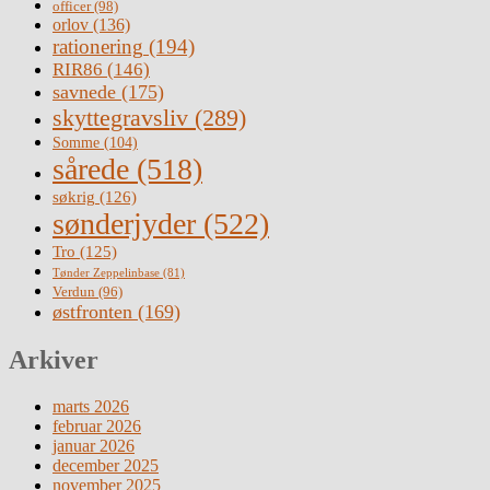
officer
(98)
orlov
(136)
rationering
(194)
RIR86
(146)
savnede
(175)
skyttegravsliv
(289)
Somme
(104)
sårede
(518)
søkrig
(126)
sønderjyder
(522)
Tro
(125)
Tønder Zeppelinbase
(81)
Verdun
(96)
østfronten
(169)
Arkiver
marts 2026
februar 2026
januar 2026
december 2025
november 2025