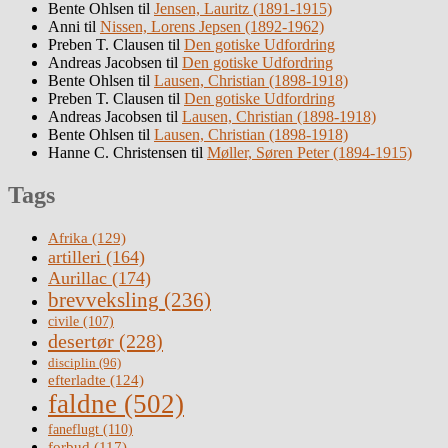
Bente Ohlsen
til
Jensen, Lauritz (1891-1915)
Anni
til
Nissen, Lorens Jepsen (1892-1962)
Preben T. Clausen
til
Den gotiske Udfordring
Andreas Jacobsen
til
Den gotiske Udfordring
Bente Ohlsen
til
Lausen, Christian (1898-1918)
Preben T. Clausen
til
Den gotiske Udfordring
Andreas Jacobsen
til
Lausen, Christian (1898-1918)
Bente Ohlsen
til
Lausen, Christian (1898-1918)
Hanne C. Christensen
til
Møller, Søren Peter (1894-1915)
Tags
Afrika
(129)
artilleri
(164)
Aurillac
(174)
brevveksling
(236)
civile
(107)
desertør
(228)
disciplin
(96)
efterladte
(124)
faldne
(502)
faneflugt
(110)
forbud
(117)