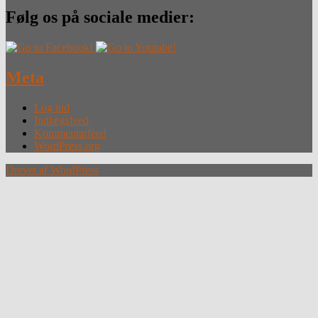
Følg os på sociale medier:
Meta
Log ind
Indlægsfeed
Kommentarfeed
WordPress.org
Drevet af WordPress