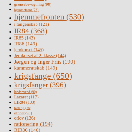
grænsebevogtning
(98)
hjemmefront
(73)
hjemmefronten
(530)
i fangenskab
(121)
IR84
(368)
IR85
(143)
IR86
(149)
jernkorset
(145)
Jernkorset af 2. klasse
(144)
Jørgen og Inger Friis
(190)
kammeratskab
(149)
krigsfange
(650)
krigsfanger
(396)
landsmænd
(90)
Lazaret
(117)
LIR84
(103)
luftkrig
(76)
officer
(98)
orlov
(136)
rationering
(194)
RIR86
(146)