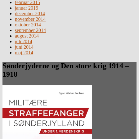
februar 2015
januar 2015
december 2014
november 2014
oktober 2014
september 2014
august 2014
juli 2014
juni 2014
maj 2014
Sønderjyderne og Den store krig 1914 –
1918