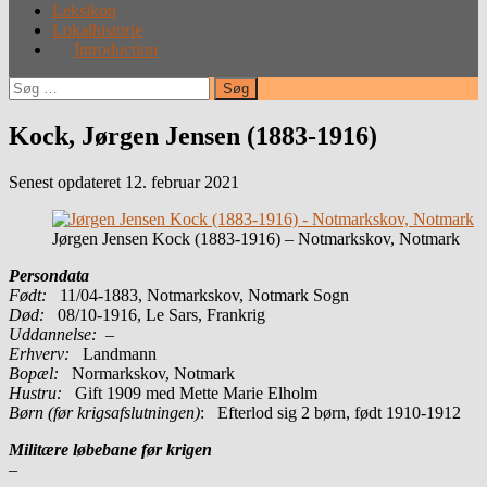
Leksikon
Lokalhistorie
Introduction
Søg
efter:
Kock, Jørgen Jensen (1883-1916)
Senest opdateret 12. februar 2021
Jørgen Jensen Kock (1883-1916) – Notmarkskov, Notmark
Persondata
Født:
11/04-1883, Notmarkskov, Notmark Sogn
Død:
08/10-1916, Le Sars, Frankrig
Uddannelse:
–
Erhverv:
Landmann
Bopæl:
Normarkskov, Notmark
Hustru:
Gift 1909 med Mette Marie Elholm
Børn (før krigsafslutningen)
: Efterlod sig 2 børn, født 1910-1912
Militære løbebane før krigen
–