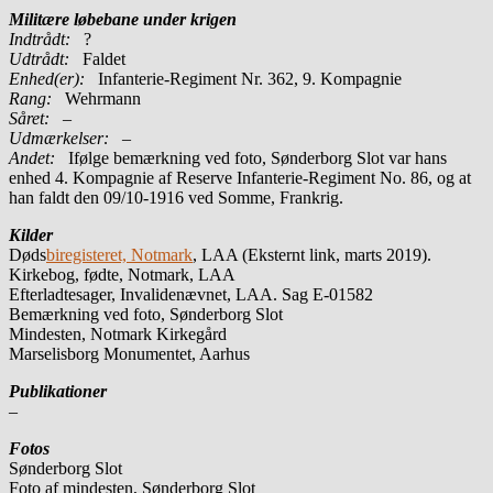
Militære løbebane under krigen
Indtrådt:
?
Udtrådt:
Faldet
Enhed(er):
Infanterie-Regiment Nr. 362, 9. Kompagnie
Rang:
Wehrmann
Såret:
–
Udmærkelser: –
Andet:
Ifølge bemærkning ved foto, Sønderborg Slot var hans
enhed 4. Kompagnie af Reserve Infanterie-Regiment No. 86, og at
han faldt den 09/10-1916 ved Somme, Frankrig.
Kilder
Døds
biregisteret, Notmark
, LAA (Eksternt link, marts 2019).
Kirkebog, fødte, Notmark, LAA
Efterladtesager, Invalidenævnet, LAA. Sag E-01582
Bemærkning ved foto, Sønderborg Slot
Mindesten, Notmark Kirkegård
Marselisborg Monumentet, Aarhus
Publikationer
–
Fotos
Sønderborg Slot
Foto af mindesten, Sønderborg Slot