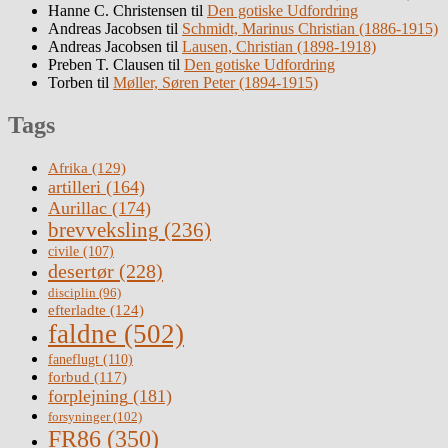
Hanne C. Christensen
til
Den gotiske Udfordring
Andreas Jacobsen
til
Schmidt, Marinus Christian (1886-1915)
Andreas Jacobsen
til
Lausen, Christian (1898-1918)
Preben T. Clausen
til
Den gotiske Udfordring
Torben
til
Møller, Søren Peter (1894-1915)
Tags
Afrika
(129)
artilleri
(164)
Aurillac
(174)
brevveksling
(236)
civile
(107)
desertør
(228)
disciplin
(96)
efterladte
(124)
faldne
(502)
faneflugt
(110)
forbud
(117)
forplejning
(181)
forsyninger
(102)
FR86
(350)