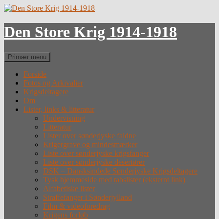
Hop
til
indhold
Den Store Krig 1914-1918
Søg
Primær menu
Forside
Fotos og Arkivalier
Krigsdeltagere
Om
Lister, links & litteratur
Undervisning
Litteratur
Lister over sønderjyske faldne
Krigergrave og mindesmærker
Liste over sønderjyske krigsfanger
Liste over sønderjyske desertører
DSK – Dansksindede Sønderjyske Krigsdeltagere
Tysk hjemmeside med tabslister (eksternt link)
Alfabetiske lister
Straffefanger i Sønderjylland
Film & videoforedrag
Krigens forløb