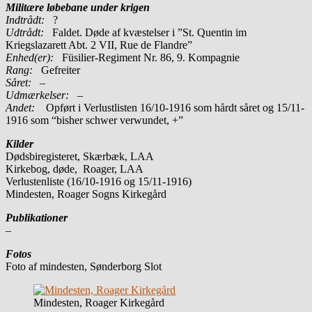
Militære løbebane under krigen
Indtrådt:
?
Udtrådt:
Faldet. Døde af kvæstelser i ”St. Quentin im
Kriegslazarett Abt. 2 VII, Rue de Flandre”
Enhed(er):
Füsilier-Regiment Nr. 86, 9. Kompagnie
Rang:
Gefreiter
Såret:
–
Udmærkelser: –
Andet:
Opført i Verlustlisten 16/10-1916 som hårdt såret og 15/11-
1916 som “bisher schwer verwundet, +”
Kilder
Dødsbiregisteret, Skærbæk, LAA
Kirkebog, døde, Roager, LAA
Verlustenliste (16/10-1916 og 15/11-1916)
Mindesten, Roager Sogns Kirkegård
Publikationer
–
Fotos
Foto af mindesten, Sønderborg Slot
Mindesten, Roager Kirkegård