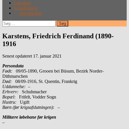
Leksikon
Lokalhistorie
Introduction
Søg
efter:
Karstens, Friedrich Ferdinand (1890-
1916
Senest opdateret 17. januar 2021
Persondata
Født:
09/05-1890, Grooen bei Büsum, Bezirk Norder-
Dithmarschen
Død:
08/09-1916, St. Quentin, Frankrig
Uddannelse:
–
Erhverv:
Schuhmacher
Bopæl:
Frifelt, Vodder Sogn
Hustru:
Ugift
Børn (før krigsafslutningen)
: –
Militære løbebane før krigen
–