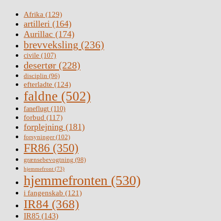
Afrika
(129)
artilleri
(164)
Aurillac
(174)
brevveksling
(236)
civile
(107)
desertør
(228)
disciplin
(96)
efterladte
(124)
faldne
(502)
faneflugt
(110)
forbud
(117)
forplejning
(181)
forsyninger
(102)
FR86
(350)
grænsebevogtning
(98)
hjemmefront
(73)
hjemmefronten
(530)
i fangenskab
(121)
IR84
(368)
IR85
(143)