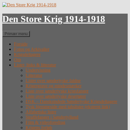
Hop
til
indhold
Den Store Krig 1914-1918
Søg
Primær menu
Forside
Fotos og Arkivalier
Krigsdeltagere
Om
Lister, links & litteratur
Undervisning
Litteratur
Lister over sønderjyske faldne
Krigergrave og mindesmærker
Liste over sønderjyske krigsfanger
Liste over sønderjyske desertører
DSK – Dansksindede Sønderjyske Krigsdeltagere
Tysk hjemmeside med tabslister (eksternt link)
Alfabetiske lister
Straffefanger i Sønderjylland
Film & videoforedrag
Krigens forløb