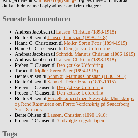
Klik på dette link:
Indsend oplysninger
og læs mere om , hvordan
du kan bidrage med oplysninger om krigsdeltagere.
Seneste kommentarer
Andreas Jacobsen
til
Lausen, Christian (1898-1918)
Bente Ohlsen
til
Lausen, Christian (1898-1918)
Hanne C. Christensen
til
Møller, Søren Peter (1894-1915)
Hanne C. Christensen
til
Den gotiske Udfordring
Andreas Jacobsen
til
Schmidt, Marinus Christian (1886-1915)
Andreas Jacobsen
til
Lausen, Christian (1898-1918)
Preben T. Clausen
til
Den gotiske Udfordring
Torben
til
Møller, Søren Peter (1894-1915)
Bente Ohlsen
til
Schmidt, Marinus Christian (1886-1915)
Bente Ohlsen
til
Schmidt, Peter Jørgen (1893-1915)
Preben T. Clausen
til
Den gotiske Udfordring
Preben T. Clausen
til
Den gotiske Udfordring
Bente Ohlsen
til
Fortællekoncert med Slesvigske Musikkorps
og René Rasmussen om Første Verdenskrig på Sønderborg
Slot 18. marts
Bente Ohlsen
til
Lausen, Christian (1898-1918)
Preben T. Clausen
til
5 udvalgte krigsdeltagere
Tags