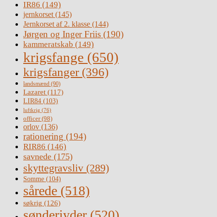
IR86
(149)
jernkorset
(145)
Jernkorset af 2. klasse
(144)
Jørgen og Inger Friis
(190)
kammeratskab
(149)
krigsfange
(650)
krigsfanger
(396)
landsmænd
(90)
Lazaret
(117)
LIR84
(103)
luftkrig
(76)
officer
(98)
orlov
(136)
rationering
(194)
RIR86
(146)
savnede
(175)
skyttegravsliv
(289)
Somme
(104)
sårede
(518)
søkrig
(126)
sønderjyder
(520)