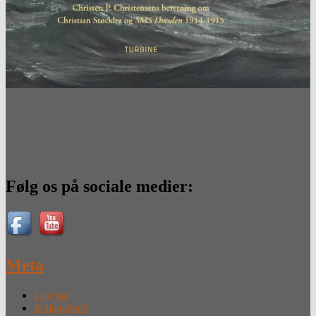
Følg os på sociale medier:
Meta
Log ind
Indlægsfeed