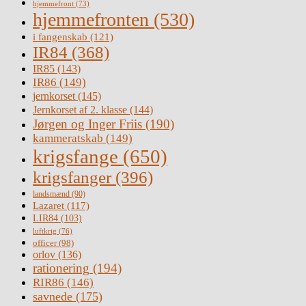
hjemmefront
(73)
hjemmefronten
(530)
i fangenskab
(121)
IR84
(368)
IR85
(143)
IR86
(149)
jernkorset
(145)
Jernkorset af 2. klasse
(144)
Jørgen og Inger Friis
(190)
kammeratskab
(149)
krigsfange
(650)
krigsfanger
(396)
landsmænd
(90)
Lazaret
(117)
LIR84
(103)
luftkrig
(76)
officer
(98)
orlov
(136)
rationering
(194)
RIR86
(146)
savnede
(175)