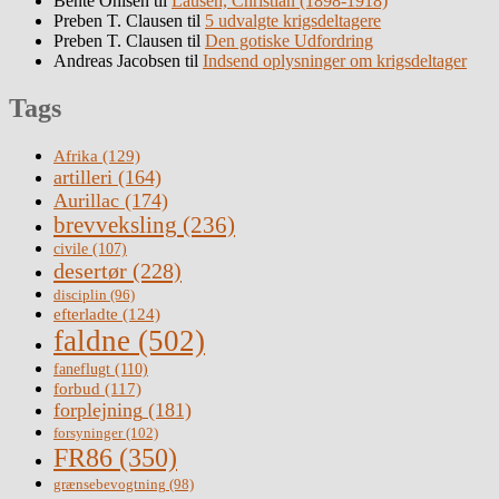
Bente Ohlsen
til
Lausen, Christian (1898-1918)
Preben T. Clausen
til
5 udvalgte krigsdeltagere
Preben T. Clausen
til
Den gotiske Udfordring
Andreas Jacobsen
til
Indsend oplysninger om krigsdeltager
Tags
Afrika
(129)
artilleri
(164)
Aurillac
(174)
brevveksling
(236)
civile
(107)
desertør
(228)
disciplin
(96)
efterladte
(124)
faldne
(502)
faneflugt
(110)
forbud
(117)
forplejning
(181)
forsyninger
(102)
FR86
(350)
grænsebevogtning
(98)