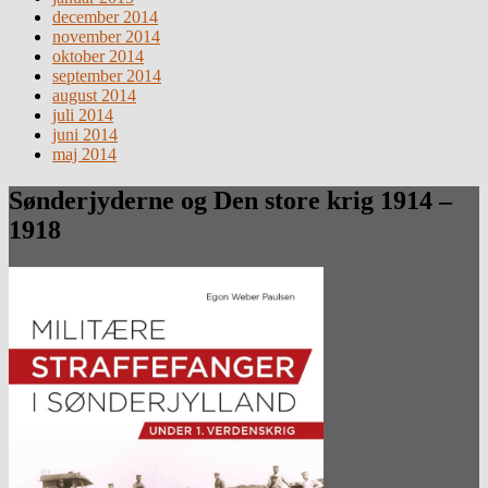
december 2014
november 2014
oktober 2014
september 2014
august 2014
juli 2014
juni 2014
maj 2014
Sønderjyderne og Den store krig 1914 –
1918