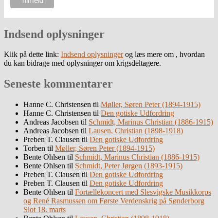
Indsend oplysninger
Klik på dette link:
Indsend oplysninger
og læs mere om , hvordan
du kan bidrage med oplysninger om krigsdeltagere.
Seneste kommentarer
Hanne C. Christensen
til
Møller, Søren Peter (1894-1915)
Hanne C. Christensen
til
Den gotiske Udfordring
Andreas Jacobsen
til
Schmidt, Marinus Christian (1886-1915)
Andreas Jacobsen
til
Lausen, Christian (1898-1918)
Preben T. Clausen
til
Den gotiske Udfordring
Torben
til
Møller, Søren Peter (1894-1915)
Bente Ohlsen
til
Schmidt, Marinus Christian (1886-1915)
Bente Ohlsen
til
Schmidt, Peter Jørgen (1893-1915)
Preben T. Clausen
til
Den gotiske Udfordring
Preben T. Clausen
til
Den gotiske Udfordring
Bente Ohlsen
til
Fortællekoncert med Slesvigske Musikkorps
og René Rasmussen om Første Verdenskrig på Sønderborg
Slot 18. marts