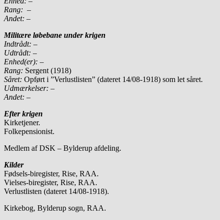
Enhed:
–
Rang:
–
Andet:
–
Militære løbebane under krigen
Indtrådt:
–
Udtrådt:
–
Enhed(er):
–
Rang:
Sergent (1918)
Såret:
Opført i ”Verlustlisten” (dateret 14/08-1918) som let såret.
Udmærkelser: –
Andet: –
Efter krigen
Kirketjener.
Folkepensionist.
Medlem af DSK – Bylderup afdeling.
Kilder
Fødsels-biregister, Rise, RAA.
Vielses-biregister, Rise, RAA.
Verlustlisten (dateret 14/08-1918).
Kirkebog, Bylderup sogn, RAA.