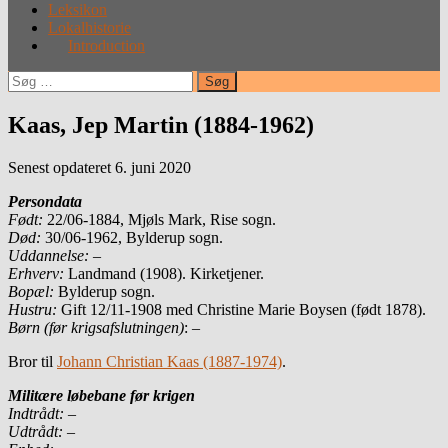
Leksikon
Lokalhistorie
Introduction
Søg
efter:
Kaas, Jep Martin (1884-1962)
Senest opdateret 6. juni 2020
Persondata
Født:
22/06-1884, Mjøls Mark, Rise sogn.
Død:
30/06-1962, Bylderup sogn.
Uddannelse:
–
Erhverv:
Landmand (1908). Kirketjener.
Bopæl:
Bylderup sogn.
Hustru:
Gift 12/11-1908 med Christine Marie Boysen (født 1878).
Børn (før krigsafslutningen)
: –
Bror til
Johann Christian Kaas (1887-1974)
.
Militære løbebane før krigen
Indtrådt:
–
Udtrådt:
–