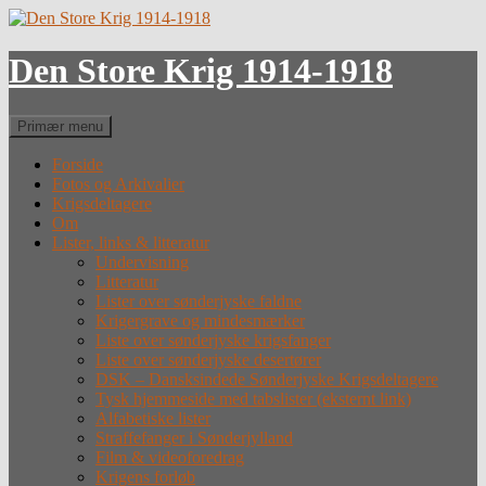
Hop
til
indhold
Den Store Krig 1914-1918
Søg
Primær menu
Forside
Fotos og Arkivalier
Krigsdeltagere
Om
Lister, links & litteratur
Undervisning
Litteratur
Lister over sønderjyske faldne
Krigergrave og mindesmærker
Liste over sønderjyske krigsfanger
Liste over sønderjyske desertører
DSK – Dansksindede Sønderjyske Krigsdeltagere
Tysk hjemmeside med tabslister (eksternt link)
Alfabetiske lister
Straffefanger i Sønderjylland
Film & videoforedrag
Krigens forløb