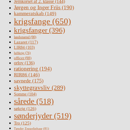
Jernkorset af 2. klasse
(144)
Jørgen og Inger Friis
(190)
kammeratskab
(149)
krigsfange
(650)
krigsfanger
(396)
landsmænd
(90)
Lazaret
(117)
LIR84
(103)
luftkrig
(76)
officer
(98)
orlov
(136)
rationering
(194)
RIR86
(146)
savnede
(175)
skyttegravsliv
(289)
Somme
(104)
sårede
(518)
søkrig
(126)
sønderjyder
(519)
Tro
(125)
Tønder Zeppelinbase
(81)