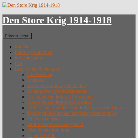
Hop
til
indhold
Den Store Krig 1914-1918
Søg
Primær menu
Forside
Fotos og Arkivalier
Krigsdeltagere
Om
Lister, links & litteratur
Undervisning
Litteratur
Lister over sønderjyske faldne
Krigergrave og mindesmærker
Liste over sønderjyske krigsfanger
Liste over sønderjyske desertører
DSK – Dansksindede Sønderjyske Krigsdeltagere
Tysk hjemmeside med tabslister (eksternt link)
Alfabetiske lister
Straffefanger i Sønderjylland
Film & videoforedrag
Krigens forløb