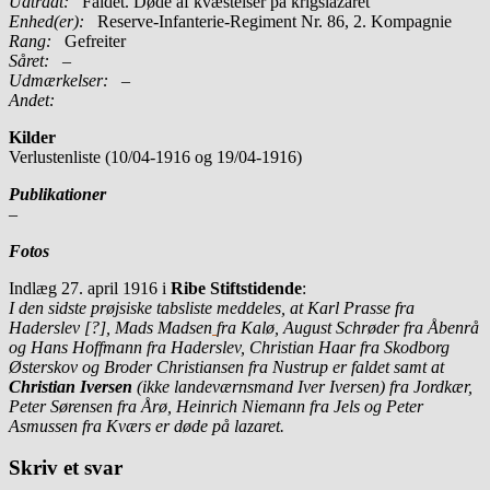
Udtrådt:
Faldet. Døde af kvæstelser på krigslazaret
Enhed(er):
Reserve-Infanterie-Regiment Nr. 86, 2. Kompagnie
Rang:
Gefreiter
Såret:
–
Udmærkelser: –
Andet:
Kilder
Verlustenliste (10/04-1916 og 19/04-1916)
Publikationer
–
Fotos
Indlæg 27. april 1916 i
Ribe Stiftstidende
:
I den sidste prøjsiske tabsliste meddeles, at Karl Prasse fra
Haderslev [?], Mads Madsen
fra Kalø, August Schrøder fra Åbenrå
og Hans Hoffmann fra Haderslev, Christian Haar fra Skodborg
Østerskov og Broder Christiansen fra Nustrup er faldet samt at
Christian Iversen
(ikke landeværnsmand Iver Iversen) fra Jordkær,
Peter Sørensen fra Årø, Heinrich Niemann fra Jels og Peter
Asmussen fra Kværs er døde på lazaret.
Skriv et svar