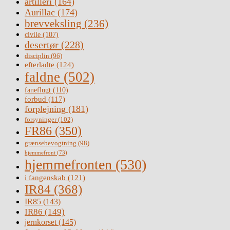
artilleri
(164)
Aurillac
(174)
brevveksling
(236)
civile
(107)
desertør
(228)
disciplin
(96)
efterladte
(124)
faldne
(502)
faneflugt
(110)
forbud
(117)
forplejning
(181)
forsyninger
(102)
FR86
(350)
grænsebevogtning
(98)
hjemmefront
(73)
hjemmefronten
(530)
i fangenskab
(121)
IR84
(368)
IR85
(143)
IR86
(149)
jernkorset
(145)