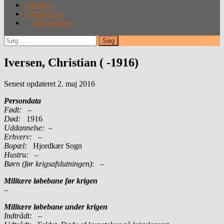
Leksikon
Lokalhistorie
Introduction
Søg
efter:
Iversen, Christian ( -1916)
Senest opdateret 2. maj 2016
Persondata
Født:
–
Død:
1916
Uddannelse:
–
Erhverv:
–
Bopæl:
Hjordkær Sogn
Hustru:
–
Børn (før krigsafslutningen)
: –
Militære løbebane før krigen
–
Militære løbebane under krigen
Indtrådt:
–