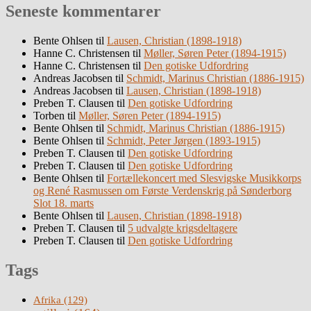
Seneste kommentarer
Bente Ohlsen
til
Lausen, Christian (1898-1918)
Hanne C. Christensen
til
Møller, Søren Peter (1894-1915)
Hanne C. Christensen
til
Den gotiske Udfordring
Andreas Jacobsen
til
Schmidt, Marinus Christian (1886-1915)
Andreas Jacobsen
til
Lausen, Christian (1898-1918)
Preben T. Clausen
til
Den gotiske Udfordring
Torben
til
Møller, Søren Peter (1894-1915)
Bente Ohlsen
til
Schmidt, Marinus Christian (1886-1915)
Bente Ohlsen
til
Schmidt, Peter Jørgen (1893-1915)
Preben T. Clausen
til
Den gotiske Udfordring
Preben T. Clausen
til
Den gotiske Udfordring
Bente Ohlsen
til
Fortællekoncert med Slesvigske Musikkorps
og René Rasmussen om Første Verdenskrig på Sønderborg
Slot 18. marts
Bente Ohlsen
til
Lausen, Christian (1898-1918)
Preben T. Clausen
til
5 udvalgte krigsdeltagere
Preben T. Clausen
til
Den gotiske Udfordring
Tags
Afrika
(129)