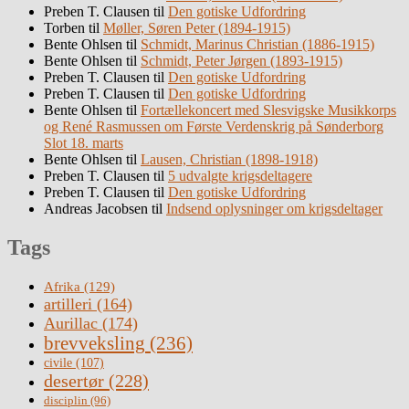
Preben T. Clausen
til
Den gotiske Udfordring
Torben
til
Møller, Søren Peter (1894-1915)
Bente Ohlsen
til
Schmidt, Marinus Christian (1886-1915)
Bente Ohlsen
til
Schmidt, Peter Jørgen (1893-1915)
Preben T. Clausen
til
Den gotiske Udfordring
Preben T. Clausen
til
Den gotiske Udfordring
Bente Ohlsen
til
Fortællekoncert med Slesvigske Musikkorps
og René Rasmussen om Første Verdenskrig på Sønderborg
Slot 18. marts
Bente Ohlsen
til
Lausen, Christian (1898-1918)
Preben T. Clausen
til
5 udvalgte krigsdeltagere
Preben T. Clausen
til
Den gotiske Udfordring
Andreas Jacobsen
til
Indsend oplysninger om krigsdeltager
Tags
Afrika
(129)
artilleri
(164)
Aurillac
(174)
brevveksling
(236)
civile
(107)
desertør
(228)
disciplin
(96)