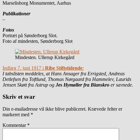
Marselisborg Monumentet, Aarhus
Publikationer
–
Fotos
Portræt på Sønderborg Slot.
Foto af mindesten, Sønderborg Slot
Mindesten. Ullerup Kirkegård
Indlæg 7. juni 1917 i
Ribe Stiftstidende
:
I tabslisten meddeles, at Hans Ansager fra Errigsted, Andreas
Detlefsen fra Toftlund, Thomas Nørgaard fra Hammelev, Laurids
Jensen Skøtt fra Astrup og
Jes Hymøller fra Blanskro
er savnede.
Skriv et svar
Din e-mailadresse vil ikke blive publiceret.
Krævede felter er
markeret med
*
Kommentar
*