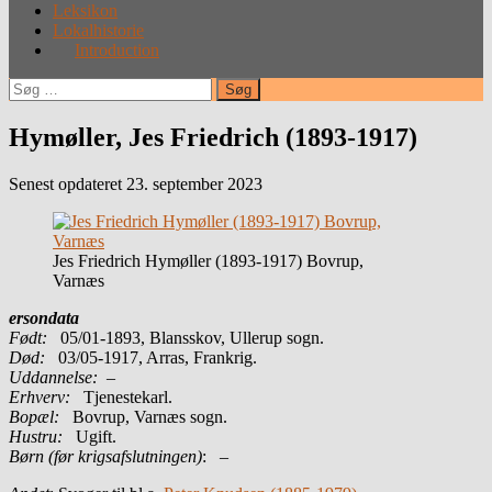
Leksikon
Lokalhistorie
Introduction
Søg
efter:
Hymøller, Jes Friedrich (1893-1917)
Senest opdateret 23. september 2023
Jes Friedrich Hymøller (1893-1917) Bovrup,
Varnæs
ersondata
Født:
05/01-1893, Blansskov, Ullerup sogn.
Død:
03/05-1917, Arras, Frankrig.
Uddannelse:
–
Erhverv:
Tjenestekarl.
Bopæl:
Bovrup, Varnæs sogn.
Hustru:
Ugift.
Børn (før krigsafslutningen)
: –