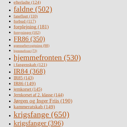
efterladte
(124)
faldne
(502)
faneflugt
(110)
forbud
(117)
forplejning
(181)
forsyninger
(102)
FR86
(350)
grænsebevogtning
(98)
hjemmefront
(73)
hjemmefronten
(530)
i fangenskab
(121)
IR84
(368)
IR85
(143)
IR86
(149)
jernkorset
(145)
Jernkorset af 2. klasse
(144)
Jørgen og Inger Friis
(190)
kammeratskab
(149)
krigsfange
(650)
krigsfanger
(396)