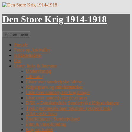
Hop
til
indhold
Den Store Krig 1914-1918
Søg
Primær menu
Forside
Fotos og Arkivalier
Krigsdeltagere
Om
Lister, links & litteratur
Undervisning
Litteratur
Lister over sønderjyske faldne
Krigergrave og mindesmærker
Liste over sønderjyske krigsfanger
Liste over sønderjyske desertører
DSK – Dansksindede Sønderjyske Krigsdeltagere
Tysk hjemmeside med tabslister (eksternt link)
Alfabetiske lister
Straffefanger i Sønderjylland
Film & videoforedrag
Krigens forløb