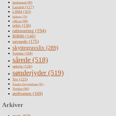
landsmænd
(90)
Lazaret
(117)
LIR84
(103)
luftkrig
(76)
officer
(98)
orlov
(136)
rationering
(194)
RIR86
(146)
savnede
(175)
skyttegravsliv
(289)
Somme
(104)
sårede
(518)
søkrig
(126)
sønderjyder
(519)
Tro
(125)
Tønder Zeppelinbase
(81)
Verdun
(96)
østfronten
(169)
Arkiver
marts 2026