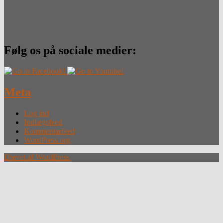
Følg os på sociale medier:
Meta
Log ind
Indlægsfeed
Kommentarfeed
WordPress.org
Drevet af WordPress