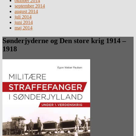
oktober 2014
september 2014
august 2014
juli 2014
juni 2014
maj 2014
Sønderjyderne og Den store krig 1914 –
1918