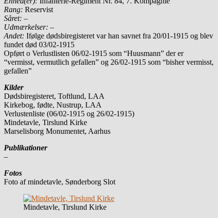
Enhed(er):
Infanterie-Regiment Nr. 84, 7. Kompagnie
Rang:
Reservist
Såret:
–
Udmærkelser: –
Andet:
Ifølge dødsbiregisteret var han savnet fra 20/01-1915 og blev
fundet død 03/02-1915
Opført o Verlustlisten 06/02-1915 som “Huusmann” der er
“vermisst, vermutlich gefallen” og 26/02-1915 som “bisher vermisst,
gefallen”
Kilder
Dødsbiregisteret, Toftlund, LAA
Kirkebog, fødte, Nustrup, LAA
Verlustenliste (06/02-1915 og 26/02-1915)
Mindetavle, Tirslund Kirke
Marselisborg Monumentet, Aarhus
Publikationer
–
Fotos
Foto af mindetavle, Sønderborg Slot
Mindetavle, Tirslund Kirke