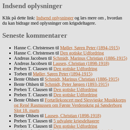
Indsend oplysninger
Klik på dette link:
Indsend oplysninger
og læs mere om , hvordan
du kan bidrage med oplysninger om krigsdeltagere.
Seneste kommentarer
Hanne C. Christensen
til
Møller, Søren Peter (1894-1915)
Hanne C. Christensen
til
Den gotiske Udfordring
Andreas Jacobsen
til
Schmidt, Marinus Christian (1886-1915)
Andreas Jacobsen
til
Lausen, Christian (1898-1918)
Preben T. Clausen
til
Den gotiske Udfordring
Torben
til
Møller, Søren Peter (1894-1915)
Bente Ohlsen
til
Schmidt, Marinus Christian (1886-1915)
Bente Ohlsen
til
Schmidt, Peter Jørgen (1893-1915)
Preben T. Clausen
til
Den gotiske Udfordring
Preben T. Clausen
til
Den gotiske Udfordring
Bente Ohlsen
til
Fortællekoncert med Slesvigske Musikkorps
og René Rasmussen om Første Verdenskrig på Sønderborg
Slot 18. marts
Bente Ohlsen
til
Lausen, Christian (1898-1918)
Preben T. Clausen
til
5 udvalgte krigsdeltagere
Preben T. Clausen
til
Den gotiske Udfordring