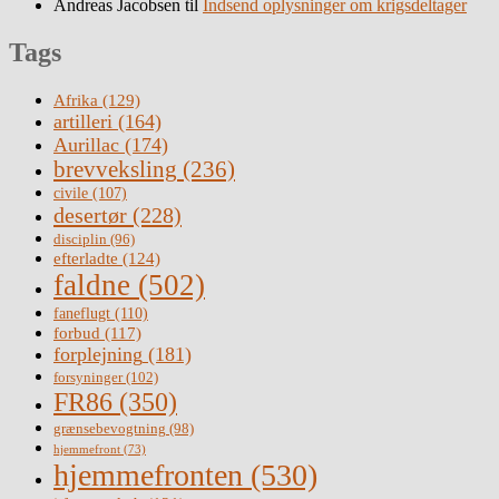
Andreas Jacobsen
til
Indsend oplysninger om krigsdeltager
Tags
Afrika
(129)
artilleri
(164)
Aurillac
(174)
brevveksling
(236)
civile
(107)
desertør
(228)
disciplin
(96)
efterladte
(124)
faldne
(502)
faneflugt
(110)
forbud
(117)
forplejning
(181)
forsyninger
(102)
FR86
(350)
grænsebevogtning
(98)
hjemmefront
(73)
hjemmefronten
(530)