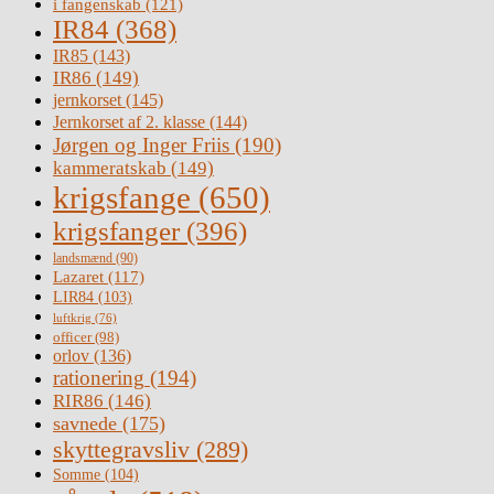
i fangenskab
(121)
IR84
(368)
IR85
(143)
IR86
(149)
jernkorset
(145)
Jernkorset af 2. klasse
(144)
Jørgen og Inger Friis
(190)
kammeratskab
(149)
krigsfange
(650)
krigsfanger
(396)
landsmænd
(90)
Lazaret
(117)
LIR84
(103)
luftkrig
(76)
officer
(98)
orlov
(136)
rationering
(194)
RIR86
(146)
savnede
(175)
skyttegravsliv
(289)
Somme
(104)