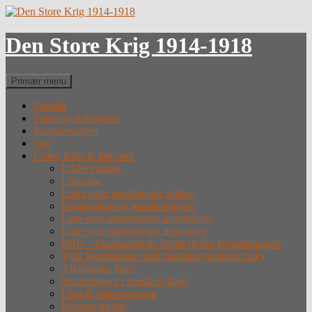
Hop
til
indhold
Den Store Krig 1914-1918
Søg
Primær menu
Forside
Fotos og Arkivalier
Krigsdeltagere
Om
Lister, links & litteratur
Undervisning
Litteratur
Lister over sønderjyske faldne
Krigergrave og mindesmærker
Liste over sønderjyske krigsfanger
Liste over sønderjyske desertører
DSK – Dansksindede Sønderjyske Krigsdeltagere
Tysk hjemmeside med tabslister (eksternt link)
Alfabetiske lister
Straffefanger i Sønderjylland
Film & videoforedrag
Krigens forløb