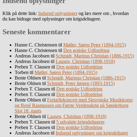
Indsend oplysninger
Klik på dette link:
Indsend oplysninger
og læs mere om , hvordan
du kan bidrage med oplysninger om krigsdeltagere.
Seneste kommentarer
Hanne C. Christensen
til
Møller, Søren Peter (1894-1915)
Hanne C. Christensen
til
Den gotiske Udfordring
Andreas Jacobsen
til
Schmidt, Marinus Christian (1886-1915)
Andreas Jacobsen
til
Lausen, Christian (1898-1918)
Preben T. Clausen
til
Den gotiske Udfordring
Torben
til
Møller, Søren Peter (1894-1915)
Bente Ohlsen
til
Schmidt, Marinus Christian (1886-1915)
Bente Ohlsen
til
Schmidt, Peter Jørgen (1893-1915)
Preben T. Clausen
til
Den gotiske Udfordring
Preben T. Clausen
til
Den gotiske Udfordring
Bente Ohlsen
til
Fortællekoncert med Slesvigske Musikkorps
og René Rasmussen om Første Verdenskrig på Sønderborg
Slot 18. marts
Bente Ohlsen
til
Lausen, Christian (1898-1918)
Preben T. Clausen
til
5 udvalgte krigsdeltagere
Preben T. Clausen
til
Den gotiske Udfordring
Andreas Jacobsen
til
Indsend oplysninger om krigsdeltager