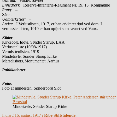
Udtrådt:
Faldet. Savnet
Enhed(er):
Reserve-Infanterie-Regiment Nr. 19, 15. Kompagnie
Rang:
–
Såret: –
Udmærkelser: –
Andet:
I Verlustlisten, 1917, er han erklæret død ved dom. I
vermisstenlisten, 1919 er han opført som savnet ved Vaux.
Kilder
Kirkebog, fødte, Sønder Starup, LAA
Verlustenliste (10/08-1917)
Vermisstenlisten, 1919
Mindetavle, Sønder Starup Kirke
Marselisborg Monumentet, Aarhus
Publikationer
–
Fotos
Foto af mindesten, Sønderborg Slot
Mindetavle, Sønder Starup Kirke
Indlæg 16. august 1917 i
Ribe Stiftstidende
: