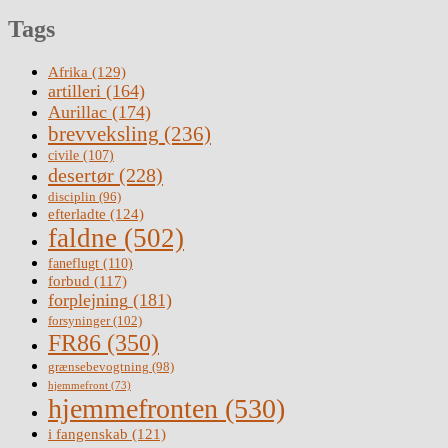
Tags
Afrika
(129)
artilleri
(164)
Aurillac
(174)
brevveksling
(236)
civile
(107)
desertør
(228)
disciplin
(96)
efterladte
(124)
faldne
(502)
faneflugt
(110)
forbud
(117)
forplejning
(181)
forsyninger
(102)
FR86
(350)
grænsebevogtning
(98)
hjemmefront
(73)
hjemmefronten
(530)
i fangenskab
(121)