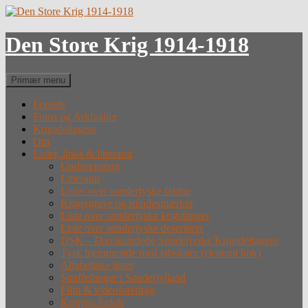
Hop
til
indhold
Den Store Krig 1914-1918
Søg
Primær menu
Forside
Fotos og Arkivalier
Krigsdeltagere
Om
Lister, links & litteratur
Undervisning
Litteratur
Lister over sønderjyske faldne
Krigergrave og mindesmærker
Liste over sønderjyske krigsfanger
Liste over sønderjyske desertører
DSK – Dansksindede Sønderjyske Krigsdeltagere
Tysk hjemmeside med tabslister (eksternt link)
Alfabetiske lister
Straffefanger i Sønderjylland
Film & videoforedrag
Krigens forløb