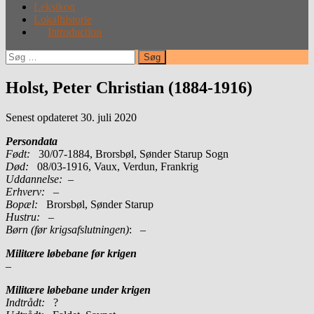
Leksikon
Lokalhistorie
Introduction
Søg
efter:
Holst, Peter Christian (1884-1916)
Senest opdateret 30. juli 2020
Persondata
Født:
30/07-1884, Brorsbøl, Sønder Starup Sogn
Død:
08/03-1916, Vaux, Verdun, Frankrig
Uddannelse:
–
Erhverv:
–
Bopæl:
Brorsbøl, Sønder Starup
Hustru:
–
Børn (før krigsafslutningen)
: –
Militære løbebane før krigen
–
Militære løbebane under krigen
Indtrådt:
?