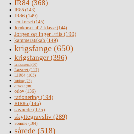
IR84
(368)
IR85
(143)
IR86
(149)
jernkorset
(145)
Jernkorset af 2. klasse
(144)
Jørgen og Inger Friis
(190)
kammeratskab
(149)
krigsfange
(650)
krigsfanger
(396)
landsmænd
(90)
Lazaret
(117)
LIR84
(103)
luftkrig
(76)
officer
(98)
orlov
(136)
rationering
(194)
RIR86
(146)
savnede
(175)
skyttegravsliv
(289)
Somme
(104)
sårede
(518)