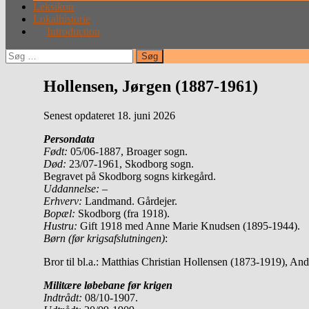
Leksikon
Lokalhistorie
Introduction
Søg
efter:
Hollensen, Jørgen (1887-1961)
Senest opdateret 18. juni 2026
Persondata
Født:
05/06-1887, Broager sogn.
Død:
23/07-1961, Skodborg sogn.
Begravet på Skodborg sogns kirkegård.
Uddannelse:
–
Erhverv:
Landmand. Gårdejer.
Bopæl:
Skodborg (fra 1918).
Hustru:
Gift 1918 med Anne Marie Knudsen (1895-1944).
Børn (før krigsafslutningen)
:
Bror til bl.a.: Matthias Christian Hollensen (1873-1919), A
Militære løbebane før krigen
Indtrådt:
08/10-1907.