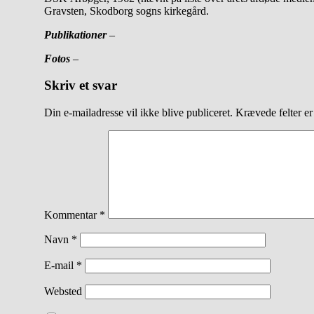
Gravsten, Skodborg sogns kirkegård.
Publikationer
–
Fotos
–
Skriv et svar
Din e-mailadresse vil ikke blive publiceret.
Krævede felter e
Kommentar
*
Navn
*
E-mail
*
Websted