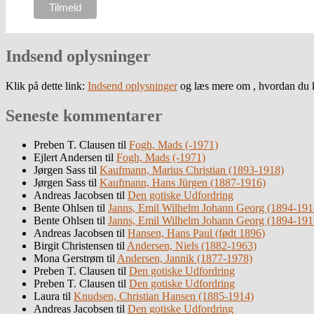
Indsend oplysninger
Klik på dette link:
Indsend oplysninger
og læs mere om , hvordan du k
Seneste kommentarer
Preben T. Clausen
til
Fogh, Mads (-1971)
Ejlert Andersen
til
Fogh, Mads (-1971)
Jørgen Sass
til
Kaufmann, Marius Christian (1893-1918)
Jørgen Sass
til
Kaufmann, Hans Jürgen (1887-1916)
Andreas Jacobsen
til
Den gotiske Udfordring
Bente Ohlsen
til
Janns, Emil Wilhelm Johann Georg (1894-191
Bente Ohlsen
til
Janns, Emil Wilhelm Johann Georg (1894-191
Andreas Jacobsen
til
Hansen, Hans Paul (født 1896)
Birgit Christensen
til
Andersen, Niels (1882-1963)
Mona Gerstrøm
til
Andersen, Jannik (1877-1978)
Preben T. Clausen
til
Den gotiske Udfordring
Preben T. Clausen
til
Den gotiske Udfordring
Laura
til
Knudsen, Christian Hansen (1885-1914)
Andreas Jacobsen
til
Den gotiske Udfordring