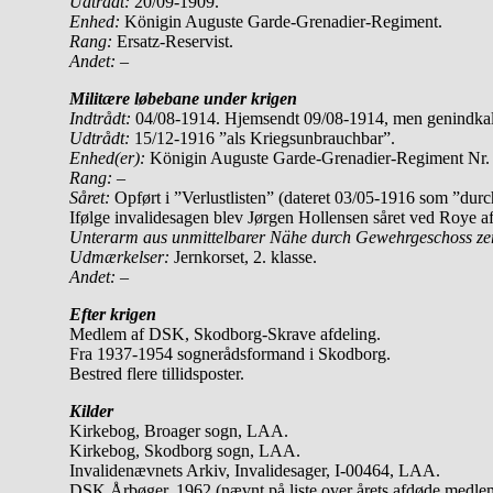
Udtrådt:
20/09-1909.
Enhed:
Königin Auguste Garde-Grenadier-Regiment.
Rang:
Ersatz-Reservist.
Andet:
–
Militære løbebane under krigen
Indtrådt:
04/08-1914. Hjemsendt 09/08-1914, men genindkal
Udtrådt:
15/12-1916 ”als Kriegsunbrauchbar”.
Enhed(er):
Königin Auguste Garde-Grenadier-Regiment Nr. 
Rang:
–
Såret:
Opført i ”Verlustlisten” (dateret 03/05-1916 som ”durc
Ifølge invalidesagen blev Jørgen Hollensen såret ved Roye af
Unterarm aus unmittelbarer Nähe durch Gewehrgeschoss ze
Udmærkelser:
Jernkorset, 2. klasse.
Andet:
–
Efter krigen
Medlem af DSK, Skodborg-Skrave afdeling.
Fra 1937-1954 sognerådsformand i Skodborg.
Bestred flere tillidsposter.
Kilder
Kirkebog, Broager sogn, LAA.
Kirkebog, Skodborg sogn, LAA.
Invalidenævnets Arkiv, Invalidesager, I-00464, LAA.
DSK Årbøger, 1962 (nævnt på liste over årets afdøde medle