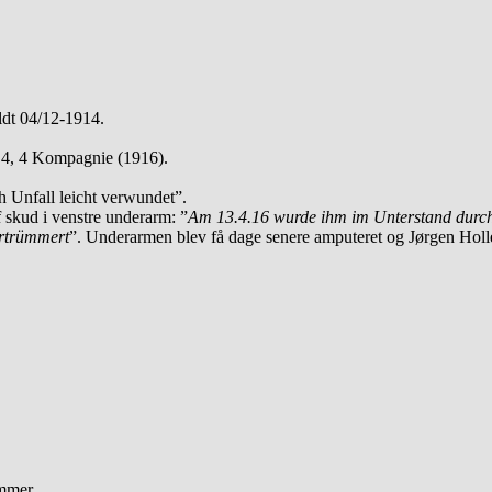
dt 04/12-1914.
4, 4 Kompagnie (1916).
h Unfall leicht verwundet”.
 skud i venstre underarm: ”
Am 13.4.16 wurde ihm im Unterstand durch
rtrümmert
”. Underarmen blev få dage senere amputeret og Jørgen Hollen
mmer.