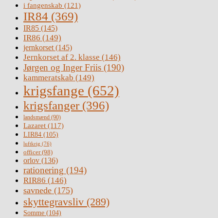
i fangenskab
(121)
IR84
(369)
IR85
(145)
IR86
(149)
jernkorset
(145)
Jernkorset af 2. klasse
(146)
Jørgen og Inger Friis
(190)
kammeratskab
(149)
krigsfange
(652)
krigsfanger
(396)
landsmænd
(90)
Lazaret
(117)
LIR84
(105)
luftkrig
(76)
officer
(98)
orlov
(136)
rationering
(194)
RIR86
(146)
savnede
(175)
skyttegravsliv
(289)
Somme
(104)