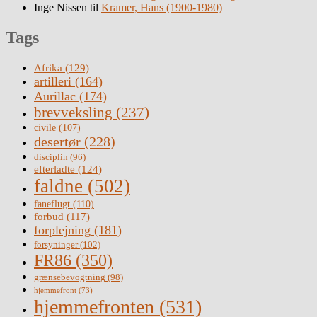
Inge Nissen
til
Kramer, Hans (1900-1980)
Tags
Afrika
(129)
artilleri
(164)
Aurillac
(174)
brevveksling
(237)
civile
(107)
desertør
(228)
disciplin
(96)
efterladte
(124)
faldne
(502)
faneflugt
(110)
forbud
(117)
forplejning
(181)
forsyninger
(102)
FR86
(350)
grænsebevogtning
(98)
hjemmefront
(73)
hjemmefronten
(531)