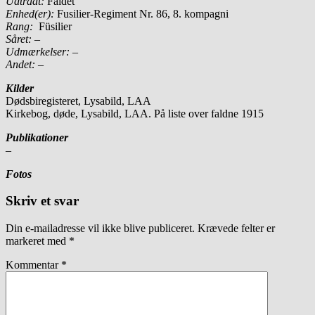
Udtrådt:
Faldet
Enhed(er):
Fusilier-Regiment Nr. 86, 8. kompagni
Rang:
Füsilier
Såret:
–
Udmærkelser: –
Andet:
–
Kilder
Dødsbiregisteret, Lysabild, LAA
Kirkebog, døde, Lysabild, LAA. På liste over faldne 1915
Publikationer
–
Fotos
Skriv et svar
Din e-mailadresse vil ikke blive publiceret.
Krævede felter er
markeret med
*
Kommentar
*