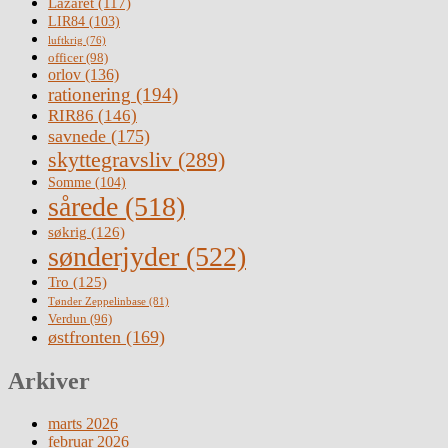
Lazaret
(117)
LIR84
(103)
luftkrig
(76)
officer
(98)
orlov
(136)
rationering
(194)
RIR86
(146)
savnede
(175)
skyttegravsliv
(289)
Somme
(104)
sårede
(518)
søkrig
(126)
sønderjyder
(522)
Tro
(125)
Tønder Zeppelinbase
(81)
Verdun
(96)
østfronten
(169)
Arkiver
marts 2026
februar 2026