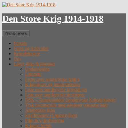
Hop
til
indhold
Den Store Krig 1914-1918
Søg
Primær menu
Forside
Fotos og Arkivalier
Krigsdeltagere
Om
Lister, links & litteratur
Undervisning
Litteratur
Lister over sønderjyske faldne
Krigergrave og mindesmærker
Liste over sønderjyske krigsfanger
Liste over sønderjyske desertører
DSK – Dansksindede Sønderjyske Krigsdeltagere
Tysk hjemmeside med tabslister (eksternt link)
Alfabetiske lister
Straffefanger i Sønderjylland
Film & videoforedrag
Krigens forløb