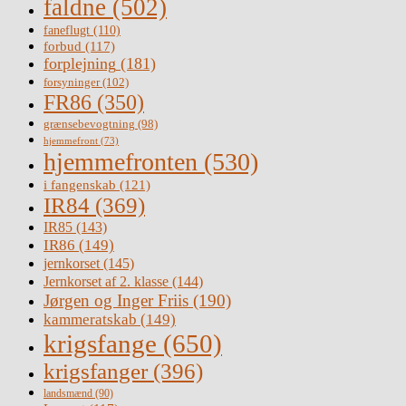
faldne
(502)
faneflugt
(110)
forbud
(117)
forplejning
(181)
forsyninger
(102)
FR86
(350)
grænsebevogtning
(98)
hjemmefront
(73)
hjemmefronten
(530)
i fangenskab
(121)
IR84
(369)
IR85
(143)
IR86
(149)
jernkorset
(145)
Jernkorset af 2. klasse
(144)
Jørgen og Inger Friis
(190)
kammeratskab
(149)
krigsfange
(650)
krigsfanger
(396)
landsmænd
(90)