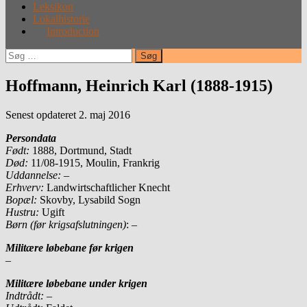
Leksikon
Lokalhistorie
Introduction
Søg
efter:
Hoffmann, Heinrich Karl (1888-1915)
Senest opdateret 2. maj 2016
Persondata
Født:
1888, Dortmund, Stadt
Død:
11/08-1915, Moulin, Frankrig
Uddannelse:
–
Erhverv:
Landwirtschaftlicher Knecht
Bopæl:
Skovby, Lysabild Sogn
Hustru:
Ugift
Børn (før krigsafslutningen)
: –
Militære løbebane før krigen
–
Militære løbebane under krigen
Indtrådt:
–