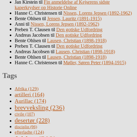
Jan Kirstein
til
Fin anmeldelse af Kejserens sidste
kaperkrydser op Historie Online
Hanne C. Christensen
til
Nissen, Lorens Jepsen (1892-1962)
Bente Ohlsen
til
Jensen, Lauritz (1891-1915)
Anni
til
Nissen, Lorens Jepsen (1892-1962)
Preben T. Clausen
til
Den gotiske Udfordring
Andreas Jacobsen
til
Den gotiske Udfordring
Bente Ohlsen
til
Lausen, Christian (1898-1918)
Preben T. Clausen
til
Den gotiske Udfordring
Andreas Jacobsen
til
Lausen, Christian (1898-1918)
Bente Ohlsen
til
Lausen, Christian (1898-1918)
Hanne C. Christensen
til
Møller, Søren Peter (1894-1915)
Tags
Afrika
(129)
artilleri
(164)
Aurillac
(174)
brevveksling
(236)
civile
(107)
desertør
(228)
disciplin
(96)
efterladte
(124)