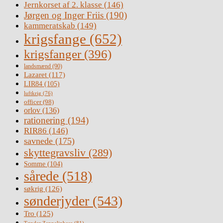
Jernkorset af 2. klasse
(146)
Jørgen og Inger Friis
(190)
kammeratskab
(149)
krigsfange
(652)
krigsfanger
(396)
landsmænd
(90)
Lazaret
(117)
LIR84
(105)
luftkrig
(76)
officer
(98)
orlov
(136)
rationering
(194)
RIR86
(146)
savnede
(175)
skyttegravsliv
(289)
Somme
(104)
sårede
(518)
søkrig
(126)
sønderjyder
(543)
Tro
(125)