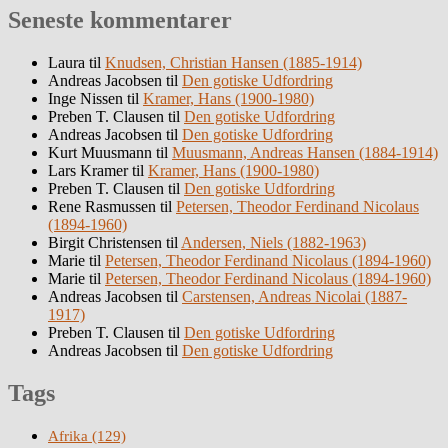
Seneste kommentarer
Laura
til
Knudsen, Christian Hansen (1885-1914)
Andreas Jacobsen
til
Den gotiske Udfordring
Inge Nissen
til
Kramer, Hans (1900-1980)
Preben T. Clausen
til
Den gotiske Udfordring
Andreas Jacobsen
til
Den gotiske Udfordring
Kurt Muusmann
til
Muusmann, Andreas Hansen (1884-1914)
Lars Kramer
til
Kramer, Hans (1900-1980)
Preben T. Clausen
til
Den gotiske Udfordring
Rene Rasmussen
til
Petersen, Theodor Ferdinand Nicolaus
(1894-1960)
Birgit Christensen
til
Andersen, Niels (1882-1963)
Marie
til
Petersen, Theodor Ferdinand Nicolaus (1894-1960)
Marie
til
Petersen, Theodor Ferdinand Nicolaus (1894-1960)
Andreas Jacobsen
til
Carstensen, Andreas Nicolai (1887-
1917)
Preben T. Clausen
til
Den gotiske Udfordring
Andreas Jacobsen
til
Den gotiske Udfordring
Tags
Afrika
(129)