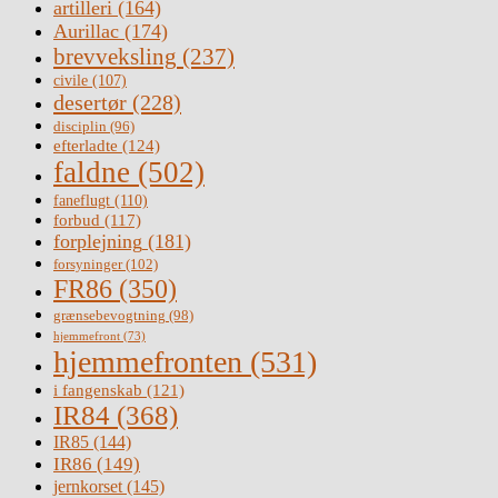
artilleri
(164)
Aurillac
(174)
brevveksling
(237)
civile
(107)
desertør
(228)
disciplin
(96)
efterladte
(124)
faldne
(502)
faneflugt
(110)
forbud
(117)
forplejning
(181)
forsyninger
(102)
FR86
(350)
grænsebevogtning
(98)
hjemmefront
(73)
hjemmefronten
(531)
i fangenskab
(121)
IR84
(368)
IR85
(144)
IR86
(149)
jernkorset
(145)