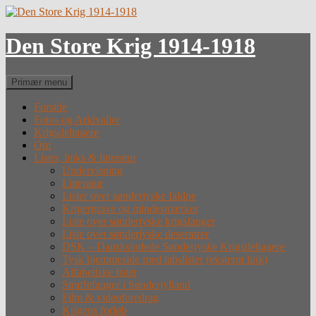
Hop
til
indhold
Den Store Krig 1914-1918
Søg
Primær menu
Forside
Fotos og Arkivalier
Krigsdeltagere
Om
Lister, links & litteratur
Undervisning
Litteratur
Lister over sønderjyske faldne
Krigergrave og mindesmærker
Liste over sønderjyske krigsfanger
Liste over sønderjyske desertører
DSK – Dansksindede Sønderjyske Krigsdeltagere
Tysk hjemmeside med tabslister (eksternt link)
Alfabetiske lister
Straffefanger i Sønderjylland
Film & videoforedrag
Krigens forløb