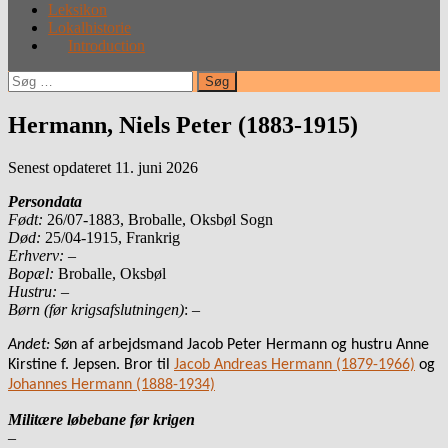
Leksikon
Lokalhistorie
Introduction
Søg
efter:
Hermann, Niels Peter (1883-1915)
Senest opdateret 11. juni 2026
Persondata
Født:
26/07-1883, Broballe, Oksbøl Sogn
Død:
25/04-1915, Frankrig
Erhverv:
–
Bopæl:
Broballe, Oksbøl
Hustru:
–
Børn (før krigsafslutningen)
: –
Andet:
Søn af arbejdsmand Jacob Peter Hermann og hustru Anne
Kirstine f. Jepsen. Bror til
Jacob Andreas Hermann (1879-1966)
og
Johannes Hermann (1888-1934)
Militære løbebane før krigen
–