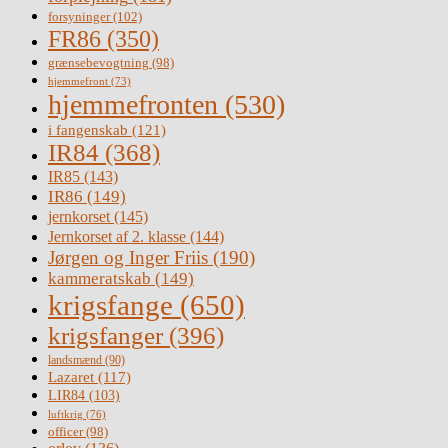
forsyninger
(102)
FR86
(350)
grænsebevogtning
(98)
hjemmefront
(73)
hjemmefronten
(530)
i fangenskab
(121)
IR84
(368)
IR85
(143)
IR86
(149)
jernkorset
(145)
Jernkorset af 2. klasse
(144)
Jørgen og Inger Friis
(190)
kammeratskab
(149)
krigsfange
(650)
krigsfanger
(396)
landsmænd
(90)
Lazaret
(117)
LIR84
(103)
luftkrig
(76)
officer
(98)