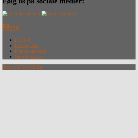
Følg os på sociale medier:
Meta
Log ind
Indlægsfeed
Kommentarfeed
WordPress.org
Drevet af WordPress