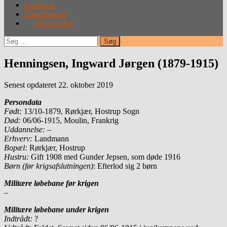
Leksikon
Lokalhistorie
Introduction
Søg
efter:
Henningsen, Ingward Jørgen (1879-1915)
Senest opdateret 22. oktober 2019
Persondata
Født:
13/10-1879, Rørkjær, Hostrup Sogn
Død:
06/06-1915, Moulin, Frankrig
Uddannelse: –
Erhverv:
Landmann
Bopæl:
Rørkjær, Hostrup
Hustru:
Gift 1908 med Gunder Jepsen, som døde 1916
Børn (før krigsafslutningen)
: Efterlod sig 2 børn
Militære løbebane før krigen
–
Militære løbebane under krigen
Indtrådt:
?