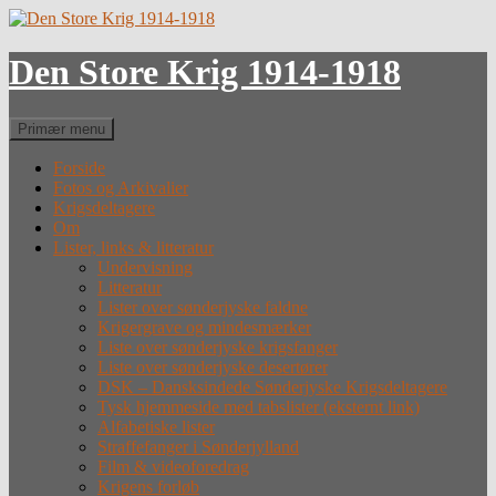
Hop
til
indhold
Den Store Krig 1914-1918
Søg
Primær menu
Forside
Fotos og Arkivalier
Krigsdeltagere
Om
Lister, links & litteratur
Undervisning
Litteratur
Lister over sønderjyske faldne
Krigergrave og mindesmærker
Liste over sønderjyske krigsfanger
Liste over sønderjyske desertører
DSK – Dansksindede Sønderjyske Krigsdeltagere
Tysk hjemmeside med tabslister (eksternt link)
Alfabetiske lister
Straffefanger i Sønderjylland
Film & videoforedrag
Krigens forløb