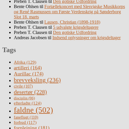
Preben T. Clausen
til
Den gotiske Udfordring
Bente Ohlsen
til
Fortællekoncert med Slesvigske Musikkorps
og René Rasmussen om Første Verdenskrig på Sønderborg
Slot 18. marts
Bente Ohlsen
til
Lausen, Christian (1898-1918)
Preben T. Clausen
til
5 udvalgte krigsdeltagere
Preben T. Clausen
til
Den gotiske Udfordring
Andreas Jacobsen
til
Indsend oplysninger om krigsdeltager
Tags
Afrika
(129)
artilleri
(164)
Aurillac
(174)
brevveksling
(236)
civile
(107)
desertør
(228)
disciplin
(96)
efterladte
(124)
faldne
(502)
faneflugt
(110)
forbud
(117)
forplejning
(181)