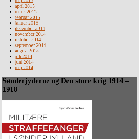
maj 2015
april 2015
marts 2015
februar 2015
januar 2015
december 2014
november 2014
oktober 2014
september 2014
august 2014
juli 2014
juni 2014
maj 2014
Sønderjyderne og Den store krig 1914 –
1918