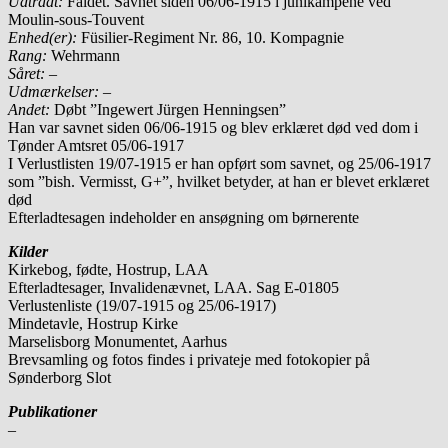
Udtrådt:
Faldet. Savnet siden 06/06-1915 i junikampene ved
Moulin-sous-Touvent
Enhed(er):
Füsilier-Regiment Nr. 86, 10. Kompagnie
Rang:
Wehrmann
Såret: –
Udmærkelser: –
Andet:
Døbt ”Ingewert Jürgen Henningsen”
Han var savnet siden 06/06-1915 og blev erklæret død ved dom i
Tønder Amtsret 05/06-1917
I Verlustlisten 19/07-1915 er han opført som savnet, og 25/06-1917
som ”bish. Vermisst, G+”, hvilket betyder, at han er blevet erklæret
død
Efterladtesagen indeholder en ansøgning om børnerente
Kilder
Kirkebog, fødte, Hostrup, LAA
Efterladtesager, Invalidenævnet, LAA. Sag E-01805
Verlustenliste (19/07-1915 og 25/06-1917)
Mindetavle, Hostrup Kirke
Marselisborg Monumentet, Aarhus
Brevsamling og fotos findes i privateje med fotokopier på
Sønderborg Slot
Publikationer
–