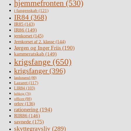
hjemmefronten
(530)
i fangenskab
(121)
IR84
(368)
IR85
(143)
IR86
(149)
jernkorset
(145)
Jernkorset af 2. klasse
(144)
Jørgen og Inger Friis
(190)
kammeratskab
(149)
krigsfange
(650)
krigsfanger
(396)
landsmænd
(90)
Lazaret
(117)
LIR84
(103)
luftkrig
(76)
officer
(98)
orlov
(136)
rationering
(194)
RIR86
(146)
savnede
(175)
skyttegravsliv
(289)