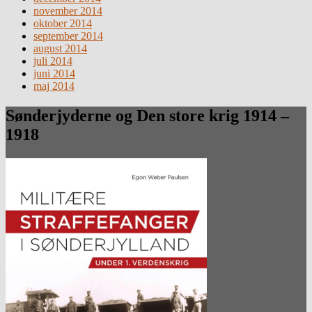
november 2014
oktober 2014
september 2014
august 2014
juli 2014
juni 2014
maj 2014
Sønderjyderne og Den store krig 1914 –
1918