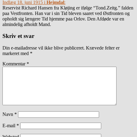
Indlæg 18. juni 1915 i
Hejmdal
:
Reservist Richard Hansen fra Kløjing er ifølge “Tond.Zeitg.” falden
paa Vestfronten. Han var i sin Tid bleven saaret ved Østfronten og
opholdt sig længere Tid hjemme paa Orlov. Den Afdøde var en
almindelig afholdt Mand.
Skriv et svar
Din e-mailadresse vil ikke blive publiceret.
Krævede felter er
markeret med
*
Kommentar
*
Navn
*
E-mail
*
Websted