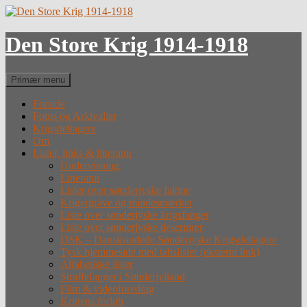
Hop
til
indhold
Den Store Krig 1914-1918
Søg
Primær menu
Forside
Fotos og Arkivalier
Krigsdeltagere
Om
Lister, links & litteratur
Undervisning
Litteratur
Lister over sønderjyske faldne
Krigergrave og mindesmærker
Liste over sønderjyske krigsfanger
Liste over sønderjyske desertører
DSK – Dansksindede Sønderjyske Krigsdeltagere
Tysk hjemmeside med tabslister (eksternt link)
Alfabetiske lister
Straffefanger i Sønderjylland
Film & videoforedrag
Krigens forløb