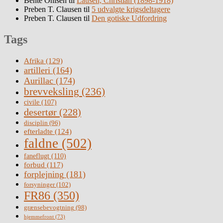
Bente Ohlsen
til
Lausen, Christian (1898-1918)
Preben T. Clausen
til
5 udvalgte krigsdeltagere
Preben T. Clausen
til
Den gotiske Udfordring
Tags
Afrika
(129)
artilleri
(164)
Aurillac
(174)
brevveksling
(236)
civile
(107)
desertør
(228)
disciplin
(96)
efterladte
(124)
faldne
(502)
faneflugt
(110)
forbud
(117)
forplejning
(181)
forsyninger
(102)
FR86
(350)
grænsebevogtning
(98)
hjemmefront
(73)