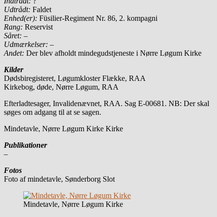
Indtrådt:
?
Udtrådt:
Faldet
Enhed(er):
Füsilier-Regiment Nr. 86, 2. kompagni
Rang:
Reservist
Såret: –
Udmærkelser: –
Andet:
Der blev afholdt mindegudstjeneste i Nørre Løgum Kirke
Kilder
Dødsbiregisteret, Løgumkloster Flække, RAA
Kirkebog, døde, Nørre Løgum, RAA
Efterladtesager, Invalidenævnet, RAA. Sag E-00681. NB: Der skal
søges om adgang til at se sagen.
Mindetavle, Nørre Løgum Kirke Kirke
Publikationer
–
Fotos
Foto af mindetavle, Sønderborg Slot
Mindetavle, Nørre Løgum Kirke