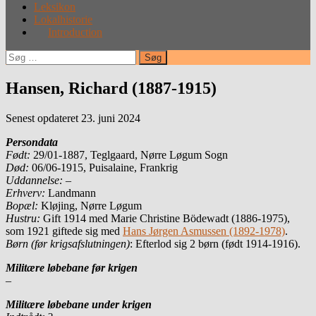
Leksikon
Lokalhistorie
Introduction
Søg
efter:
Hansen, Richard (1887-1915)
Senest opdateret 23. juni 2024
Persondata
Født:
29/01-1887, Teglgaard, Nørre Løgum Sogn
Død:
06/06-1915, Puisalaine, Frankrig
Uddannelse: –
Erhverv:
Landmann
Bopæl:
Kløjing, Nørre Løgum
Hustru:
Gift 1914 med Marie Christine Bödewadt (1886-1975),
som 1921 giftede sig med
Hans Jørgen Asmussen (1892-1978)
.
Børn (før krigsafslutningen)
: Efterlod sig 2 børn (født 1914-1916).
Militære løbebane før krigen
–
Militære løbebane under krigen