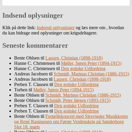
Indsend oplysninger
Klik på dette link:
Indsend oplysninger
og læs mere om , hvordan
du kan bidrage med oplysninger om krigsdeltagere.
Seneste kommentarer
Bente Ohlsen
til
Lausen, Christian (1898-1918)
Hanne C. Christensen
til
Møller, Søren Peter (1894-1915)
Hanne C. Christensen
til
Den gotiske Udfordring
Andreas Jacobsen
til
Schmidt, Marinus Christian (1886-1915)
Andreas Jacobsen
til
Lausen, Christian (1898-1918)
Preben T. Clausen
til
Den gotiske Udfordring
Torben
til
Møller, Søren Peter (1894-1915)
Bente Ohlsen
til
Schmidt, Marinus Christian (1886-1915)
Bente Ohlsen
til
Schmidt, Peter Jørgen (1893-1915)
Preben T. Clausen
til
Den gotiske Udfordring
Preben T. Clausen
til
Den gotiske Udfordring
Bente Ohlsen
til
Fortællekoncert med Slesvigske Musikkorps
og René Rasmussen om Første Verdenskrig på Sønderborg
Slot 18. marts