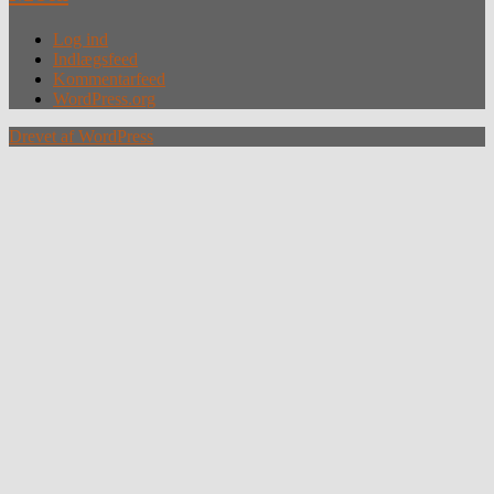
Log ind
Indlægsfeed
Kommentarfeed
WordPress.org
Drevet af WordPress